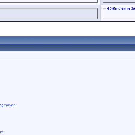
Görüntülenme Sa
laşmayanı
 mı