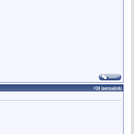
#
34
(
permalink
)