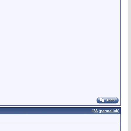
#
36
(
permalink
)