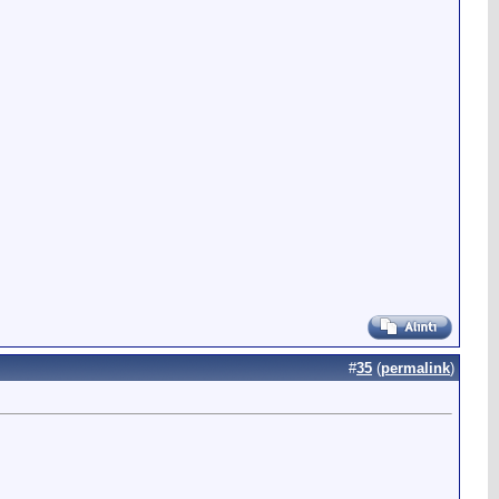
#
35
(
permalink
)