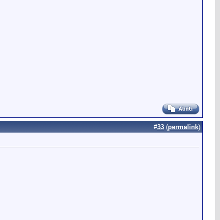
#
33
(
permalink
)