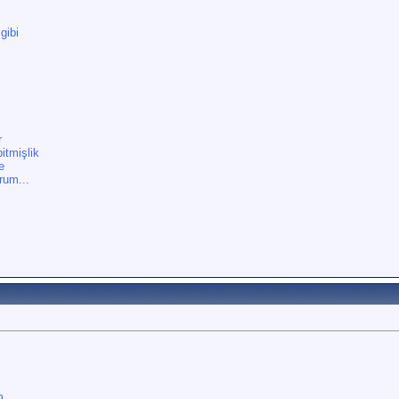
gibi
r
itmişlik
e
rum...
m