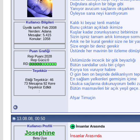
Doğrulara alışkın bir bilge gibi
Yanıyor avucum saçlarını okşarken
Öyleyse sana neyi kanıtlıyorum
Kullanıcı Bilgileri
Kaldı ki beyaz tenli martılar
Bunu çoktan açıkladı ikimize
Üyelik tarihi: Feb 2008
Nerden: Adana
Kuşlar kadar zorunluysanız birbirinize
Mesajlar: 5.415
Sizin işiniz tamam artık kimseye sorm
Konular: 1058
Artık ne bir kural gerekir size ne bir y
Size engin bir deniz gerekir
Üstünde her mavinin bir özleme dönüş
Puan Grafiği
Rep Puanı:2028
Üstümüzde incecik bir gök beyazlığı
Rep Gücü:0
RD:
Bütün sandallar uslu biri çılgın
Kıyıya tos vuruyor habire
Teşekkür
O gün ben on beşinde delikanlıyım tep
En sağlam yelkenleri germişim içime
Ettiği Teşekkür: 46
Usulca saçlarına dokunuyorum belki 
73 Mesajına 92 Kere
Teşekkür Edlidi
Bütün masmavileri bir açık yeşil geçe.
:
Afşar Timuçin
13.08.08, 00:50
Kullanıcı Profili
İnsanlar Arasında
Josephine
İnsanlar Arasında
Beta Üye