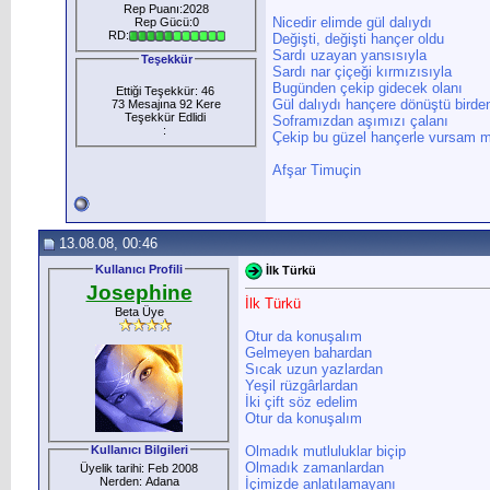
Rep Puanı:2028
Nicedir elimde gül dalıydı
Rep Gücü:0
RD:
Değişti, değişti hançer oldu
Sardı uzayan yansısıyla
Teşekkür
Sardı nar çiçeği kırmızısıyla
Bugünden çekip gidecek olanı
Ettiği Teşekkür: 46
Gül dalıydı hançere dönüştü birde
73 Mesajına 92 Kere
Teşekkür Edlidi
Soframızdan aşımızı çalanı
:
Çekip bu güzel hançerle vursam m
Afşar Timuçin
13.08.08, 00:46
Kullanıcı Profili
İlk Türkü
Josephine
İlk Türkü
Beta Üye
Otur da konuşalım
Gelmeyen bahardan
Sıcak uzun yazlardan
Yeşil rüzgârlardan
İki çift söz edelim
Otur da konuşalım
Kullanıcı Bilgileri
Olmadık mutluluklar biçip
Olmadık zamanlardan
Üyelik tarihi: Feb 2008
Nerden: Adana
İçimizde anlatılamayanı