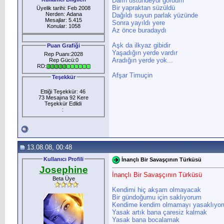
Dalın üstündeydi gördüm
Bir yapraktan süzüldü
Üyelik tarihi: Feb 2008
Nerden: Adana
Dağıldı suyun parlak yüzünde
Mesajlar: 5.415
Sonra yayıldı yere
Konular: 1058
Az önce buradaydı
Aşk da ilkyaz gibidir
Puan Grafiği
Yaşadığın yerde vardır
Rep Puanı:2028
Aradığın yerde yok...
Rep Gücü:0
RD:
Afşar Timuçin
Teşekkür
Ettiği Teşekkür: 46
73 Mesajına 92 Kere
Teşekkür Edlidi
:
13.08.08, 00:48
Kullanıcı Profili
İnançlı Bir Savaşçının Türküsü
Josephine
İnançlı Bir Savaşçının Türküsü
Beta Üye
Kendimi hiç akşam olmayacak
Bir gündoğumu için saklıyorum
Kendime kendim olmamayı yasaklıyo
Yasak artık bana çaresiz kalmak
Yasak bana bocalamak