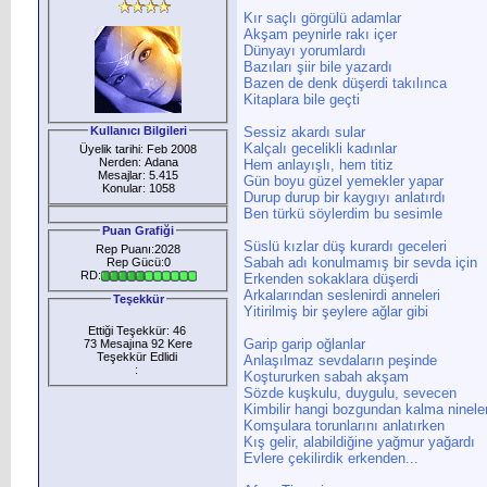
Kır saçlı görgülü adamlar
Akşam peynirle rakı içer
Dünyayı yorumlardı
Bazıları şiir bile yazardı
Bazen de denk düşerdi takılınca
Kitaplara bile geçti
Kullanıcı Bilgileri
Sessiz akardı sular
Kalçalı gecelikli kadınlar
Üyelik tarihi: Feb 2008
Nerden: Adana
Hem anlayışlı, hem titiz
Mesajlar: 5.415
Gün boyu güzel yemekler yapar
Konular: 1058
Durup durup bir kaygıyı anlatırdı
Ben türkü söylerdim bu sesimle
Puan Grafiği
Süslü kızlar düş kurardı geceleri
Rep Puanı:2028
Sabah adı konulmamış bir sevda için
Rep Gücü:0
RD:
Erkenden sokaklara düşerdi
Arkalarından seslenirdi anneleri
Teşekkür
Yitirilmiş bir şeylere ağlar gibi
Ettiği Teşekkür: 46
Garip garip oğlanlar
73 Mesajına 92 Kere
Teşekkür Edlidi
Anlaşılmaz sevdaların peşinde
:
Koştururken sabah akşam
Sözde kuşkulu, duygulu, sevecen
Kimbilir hangi bozgundan kalma ninele
Komşulara torunlarını anlatırken
Kış gelir, alabildiğine yağmur yağardı
Evlere çekilirdik erkenden...