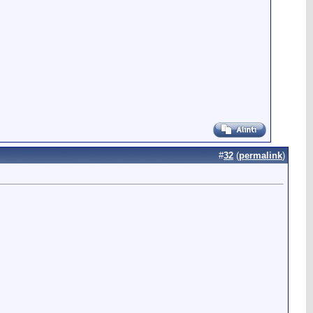
#
32
(
permalink
)