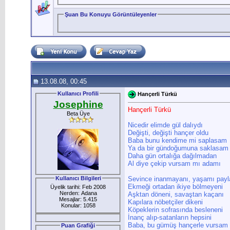
Şuan Bu Konuyu Görüntüleyenler
13.08.08, 00:45
Kullanıcı Profili
Hançerli Türkü
Josephine
Hançerli Türkü
Beta Üye
Nicedir elimde gül dalıydı
Değişti, değişti hançer oldu
Baba bunu kendime mi saplasam
Ya da bir gündoğumuna saklasam
Daha gün ortalığa dağılmadan
Al diye çekip vursam mı adamı
Kullanıcı Bilgileri
Sevince inanmayanı, yaşamı pay
Ekmeği ortadan ikiye bölmeyeni
Üyelik tarihi: Feb 2008
Nerden: Adana
Aşktan döneni, savaştan kaçanı
Mesajlar: 5.415
Kapılara nöbetçiler dikeni
Konular: 1058
Köpeklerin sofrasında besleneni
İnanç alıp-satanların hepsini
Baba, bu gümüş hançerle vursam
Puan Grafiği