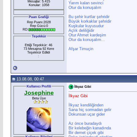
Mesajlar: 5.415
Yarım kalan sevinci
Konular: 1058
Otur da konuşalım
Bu şehir kurtlar şehridir
Puan Grafiği
Büyük korkaklar şehridir
Rep Puanı:2028
Kuşkular kuyusudur
Rep Gücü:0
RD:
Açlık deliliğidir
Otur Ahmet kardeşim
Teşekkür
Otur da konuşalım...
Ettiği Teşekkür: 46
Afşar Timuçin
73 Mesajına 92 Kere
Teşekkür Edlidi
:
13.08.08, 00:47
Kullanıcı Profili
İlkyaz Gibi
Josephine
İlkyaz Gibi
Beta Üye
İlkyaz kendiliğinden
Sana hiç sormadan gelir
Dokunsan uçar gider
Az önce buradaydı
Bir kelebeğin kanadında
Bir demet çiçek gibi
Kullanıcı Bilgileri