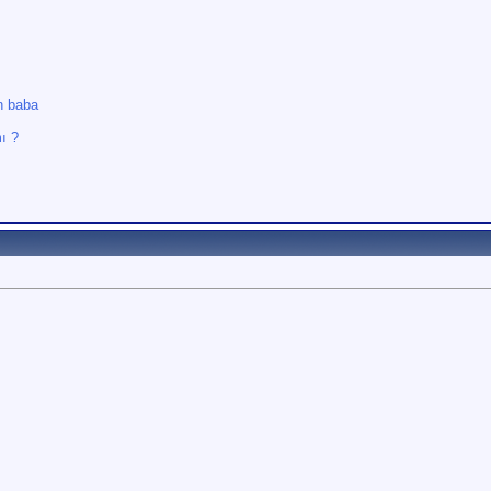
n baba
ı ?