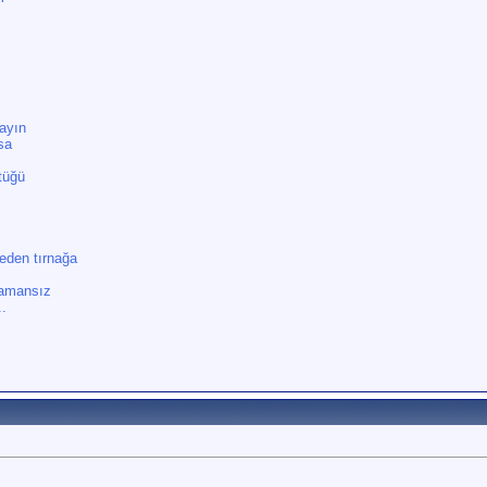
ayın
asa
tüğü
eden tırnağa
zamansız
..