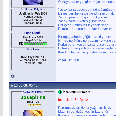
Olmayanda eriyip gitmek yasak bana
Kullanıcı Bilgileri
Yasak bana geceysem gündüzmüşüm 
Bir gül pembeliğinde kendimi uyumak
Üyelik tarihi: Feb 2008
Nerden: Adana
Zor bir şeyi umduğumu biliyorum
Mesajlar: 5.415
Yasak bana tükenmişi korumak
Konular: 1058
Her çeşit umutsuzluk yasak bana
Durmuşum, umudumu sürdürüyorum
Puan Grafiği
Bir ağaç altında göğü seyrediyorum
Rep Puanı:2028
İçimde ne ölüm, ne yaşam korkusu va
Rep Gücü:0
RD:
Korku bütün yasak bana, yasak bana b
Bütün yol kavşaklarında, dönemeçlerd
Teşekkür
Kendimi bir namlu gibi dosdoğru çiziyo
Ettiği Teşekkür: 46
Afşar Timuçin
73 Mesajına 92 Kere
Teşekkür Edlidi
:
13.08.08, 00:49
Kullanıcı Profili
İnce Uzun Bir Deniz
Josephine
İnce Uzun Bir Deniz
Beta Üye
Karşımızda bir deniz yağmuru birden
Mavinin donduğu yeşilin kaçıştığı
Koca bir tutkuya karşı neyi anlatıyoru