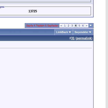
yısı
13725
Sayfa 4 Toplam 6 Sayfadan
<
1
2
3
4
5
6
>
LinkBack
Seçenekler
#
31
(
permalink
)