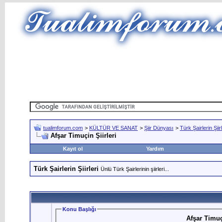
tualimforum.com
>
KÜLTÜR VE SANAT
>
Şiir Dünyası
>
Türk Şairlerin Şiirl
Afşar Timuçin Şiirleri
Kayıt ol
Yardım
Türk Şairlerin Şiirleri
Ünlü Türk Şairlerinin şiirleri...
Konu Başlığı
Afşar Timuç