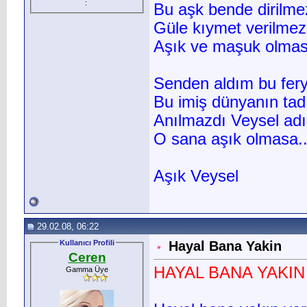
:
Bu aşk bende dirilme
Güle kıymet verilmez
Aşık ve maşuk olmas
Senden aldım bu fer
Bu imiş dünyanın tad
Anılmazdı Veysel adı
O sana aşık olmasa..
Aşık Veysel
29.02.08, 06:22
Kullanıcı Profili
Hayal Bana Yakin
Ceren
HAYAL BANA YAKIN
Gamma Üye