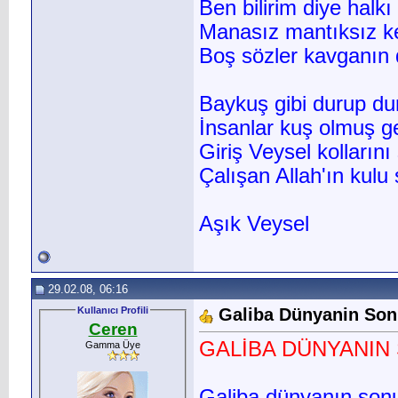
Ben bilirim diye halk
Manasız mantıksız k
Boş sözler kavganın di
Baykuş gibi durup d
İnsanlar kuş olmuş 
Giriş Veysel kollarını
Çalışan Allah'ın kulu s
Aşık Veysel
29.02.08, 06:16
Kullanıcı Profili
Galiba Dünyanin Son
Ceren
GALİBA DÜNYANIN
Gamma Üye
Galiba dünyanın son