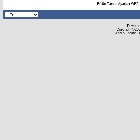
Bütün Zaman Ayarları WEZ +
Powered 
Copyright ©2000
Search Engine F