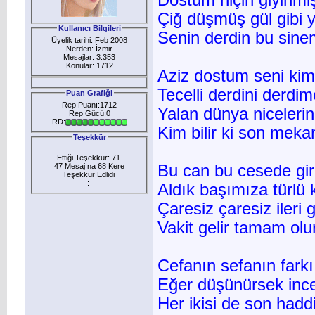
Dostum niçin giyinmiş
Çiğ düşmüş gül gibi 
Kullanıcı Bilgileri
Senin derdin bu sinem
Üyelik tarihi: Feb 2008
Nerden: İzmir
Mesajlar: 3.353
Konular: 1712
Aziz dostum seni kiml
Tecelli derdini derdim
Puan Grafiği
Rep Puanı:1712
Yalan dünya nicelerini
Rep Gücü:0
RD:
Kim bilir ki son meka
Teşekkür
Ettiği Teşekkür: 71
47 Mesajına 68 Kere
Bu can bu cesede gir
Teşekkür Edlidi
:
Aldık başımıza türlü 
Çaresiz çaresiz ileri g
Vakit gelir tamam olur
Cefanın sefanın fark
Eğer düşünürsek inc
Her ikisi de son hadd