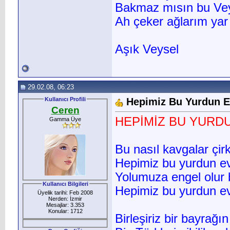
Bakmaz mısın bu Veys
Ah çeker ağlarım yar
Aşık Veysel
29.02.08, 06:23
Kullanıcı Profili
Hepimiz Bu Yurdun Ev
Ceren
HEPİMİZ BU YURDU
Gamma Üye
Bu nasıl kavgalar çir
Hepimiz bu yurdun evl
Yolumuza engel olur b
Kullanıcı Bilgileri
Hepimiz bu yurdun evl
Üyelik tarihi: Feb 2008
Nerden: İzmir
Mesajlar: 3.353
Konular: 1712
Birleşiriz bir bayrağın