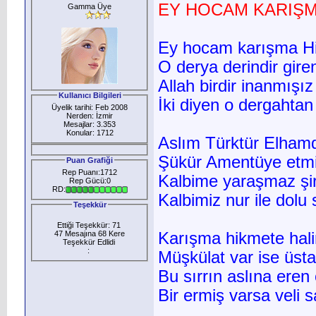
EY HOCAM KARIŞM
Gamma Üye
Ey hocam karışma Hi
O derya derindir gire
Allah birdir inanmışız
Kullanıcı Bilgileri
İki diyen o dergahtan
Üyelik tarihi: Feb 2008
Nerden: İzmir
Mesajlar: 3.353
Konular: 1712
Aslım Türktür Elham
Şükür Amentüye etmi
Puan Grafiği
Rep Puanı:1712
Kalbime yaraşmaz şi
Rep Gücü:0
RD:
Kalbimiz nur ile dolu s
Teşekkür
Ettiği Teşekkür: 71
47 Mesajına 68 Kere
Karışma hikmete hali
Teşekkür Edlidi
:
Müşkülat var ise üsta
Bu sırrın aslına ere
Bir ermiş varsa veli sa