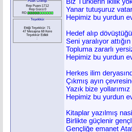
Biz Türklerin ikilik yo
Puan Grafiği
Rep Puanı:1712
Yanar tutuşuruz vata
Rep Gücü:0
RD:
Hepimiz bu yurdun evl
Teşekkür
Ettiği Teşekkür: 71
47 Mesajına 68 Kere
Hedef alıp dövüştüğü
Teşekkür Edlidi
:
Seni yaralıyor attığın
Topluma zararlı yersi
Hepimiz bu yurdun evl
Herkes ilim deryasın
Çıkmış ayın çevresin
Yazık bize yollarımız
Hepimiz bu yurdun evl
Kitaplar yazılmış nas
Birlikte güçlenir gençl
Gençliğe emanet Atat