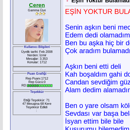
Eşin Yoktur Bulama
Ceren
EŞİN YOKTUR BUL
Gamma Üye
Senin aşkın beni me
Edem dedi olamadım
Ben bu aşka hiç bir 
Kullanıcı Bilgileri
Çok aradım bulamad
Üyelik tarihi: Feb 2008
Nerden: İzmir
Mesajlar: 3.353
Konular: 1712
Aşkın beni etti deli
Kah boşaldım gahi d
Puan Grafiği
Rep Puanı:1712
Candan sevdiğim güz
Rep Gücü:0
RD:
Alam dedim alamadı
Teşekkür
Ettiği Teşekkür: 71
47 Mesajına 68 Kere
Ben o yare olsam köl
Teşekkür Edlidi
:
Sevdası var başa bel
İsyan ettim bile bile
Kusurumu bilemedim