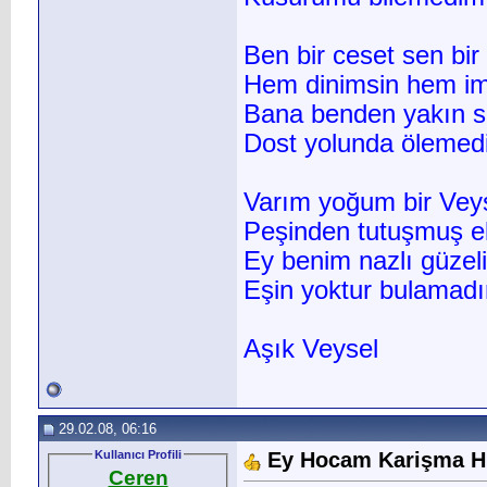
Ben bir ceset sen bir
Hem dinimsin hem i
Bana benden yakın s
Dost yolunda ölemed
Varım yoğum bir Veys
Peşinden tutuşmuş e
Ey benim nazlı güzel
Eşin yoktur bulamadı
Aşık Veysel
29.02.08, 06:16
Kullanıcı Profili
Ey Hocam Karişma H
Ceren