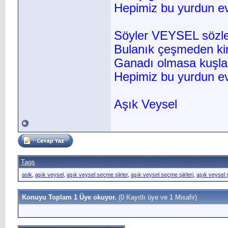
Hepimiz bu yurdun evl
Söyler VEYSEL sözl
Bulanık çeşmeden ki
Ganadı olmasa kuşla
Hepimiz bu yurdun evl
Aşık Veysel
Tags
asik
,
aşık veysel
,
aşık veysel seçme şiirler
,
aşık veysel seçme şiirleri
,
aşık veysel ş
Konuyu Toplam 1 Üye okuyor.
(0 Kayıtlı üye ve 1 Misafir)