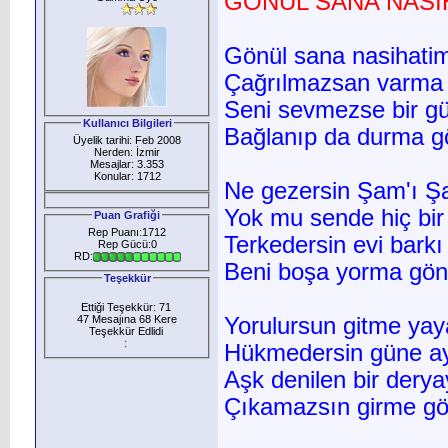
GÖNÜL SANA NASİ
Gönül sana nasihati
Çağrılmazsan varma
Seni sevmezse bir gü
Kullanıcı Bilgileri
Bağlanıp da durma g
Üyelik tarihi: Feb 2008
Nerden: İzmir
Mesajlar: 3.353
Konular: 1712
Ne gezersin Şam'ı Şa
Yok mu sende hiç bir
Puan Grafiği
Rep Puanı:1712
Terkedersin evi barkı
Rep Gücü:0
RD:
Beni boşa yorma gön
Teşekkür
Ettiği Teşekkür: 71
47 Mesajına 68 Kere
Yorulursun gitme yay
Teşekkür Edlidi
:
Hükmedersin güne a
Aşk denilen bir dery
Çıkamazsın girme gö