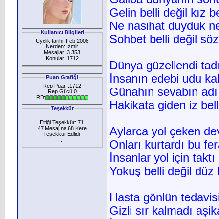
Gelin belli değil kız be
Ne nasihat duyduk ne
Kullanıcı Bilgileri
Sohbet belli değil söz 
Üyelik tarihi: Feb 2008
Nerden: İzmir
Mesajlar: 3.353
Konular: 1712
Dünya güzellendi tad
İnsanın edebi udu ka
Puan Grafiği
Rep Puanı:1712
Günahın sevabın adı
Rep Gücü:0
RD:
Hakikata giden iz belli
Teşekkür
Ettiği Teşekkür: 71
47 Mesajına 68 Kere
Aylarca yol çeken dev
Teşekkür Edlidi
:
Onları kurtardı bu fer
İnsanlar yol için taktı
Yokuş belli değil düz b
Hasta gönlün tedavisi
Gizli sır kalmadı aşik