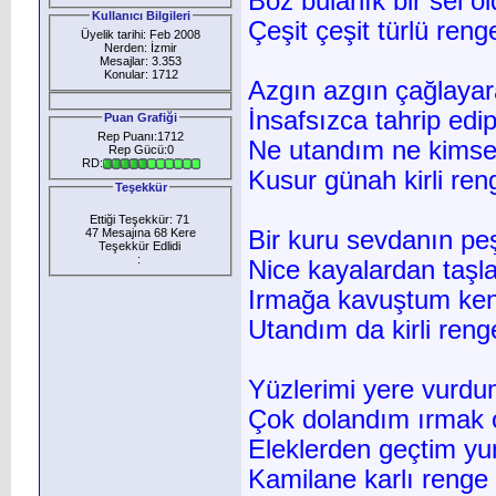
Boz bulanık bir sel 
Kullanıcı Bilgileri
Çeşit çeşit türlü ren
Üyelik tarihi: Feb 2008
Nerden: İzmir
Mesajlar: 3.353
Konular: 1712
Azgın azgın çağlaya
İnsafsızca tahrip edi
Puan Grafiği
Rep Puanı:1712
Ne utandım ne kimse
Rep Gücü:0
RD:
Kusur günah kirli re
Teşekkür
Ettiği Teşekkür: 71
47 Mesajına 68 Kere
Bir kuru sevdanın pe
Teşekkür Edlidi
:
Nice kayalardan taşl
Irmağa kavuştum ke
Utandım da kirli ren
Yüzlerimi yere vurd
Çok dolandım ırmak
Eleklerden geçtim y
Kamilane karlı renge