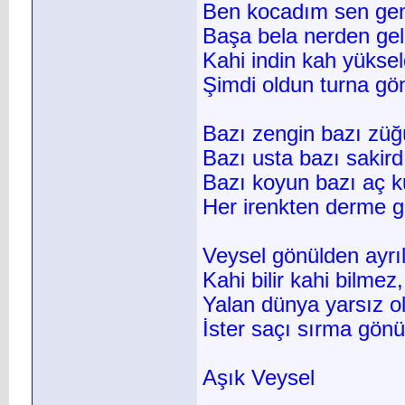
Ben kocadım sen gen
Başa bela nerden gel
Kahi indin kah yüksel
Şimdi oldun turna gön
Bazı zengin bazı züğü
Bazı usta bazı sakird
Bazı koyun bazı aç k
Her irenkten derme g
Veysel gönülden ayrı
Kahi bilir kahi bilmez,
Yalan dünya yarsız o
İster saçı sırma gönül
Aşık Veysel