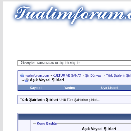
tualimforum.com
>
KÜLTÜR VE SANAT
>
Şiir Dünyası
>
Türk Şairlerin Şiirl
Aşık Veysel Şiirleri
Kayıt ol
Yardım
Üye Listesi
Türk Şairlerin Şiirleri
Ünlü Türk Şairlerinin şiirleri...
Konu Başlığı
Aşık Veysel Şiirleri