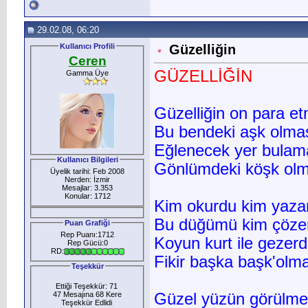
29.02.08, 06:20
Kullanıcı Profili
Güzelliğin
Ceren
GÜZELLİĞİN
Gamma Üye
Güzelliğin on para e
Bu bendeki aşk olma
Eğlenecek yer bulam
Kullanıcı Bilgileri
Gönlümdeki köşk ol
Üyelik tarihi: Feb 2008
Nerden: İzmir
Mesajlar: 3.353
Konular: 1712
Kim okurdu kim yaza
Bu düğümü kim çöze
Puan Grafiği
Rep Puanı:1712
Koyun kurt ile gezerd
Rep Gücü:0
RD:
Fikir başka başk'olm
Teşekkür
Ettiği Teşekkür: 71
47 Mesajına 68 Kere
Güzel yüzün görülme
Teşekkür Edlidi