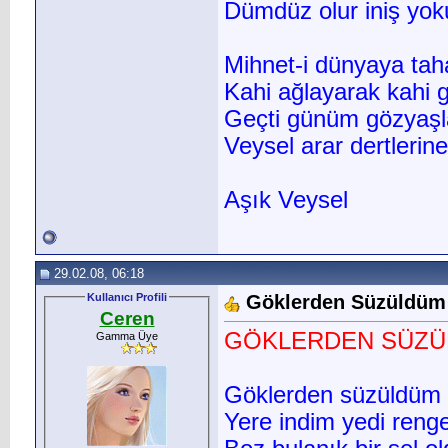
Dümdüz olur iniş yok
Mihnet-i dünyaya ta
Kahi ağlayarak kahi 
Geçti günüm gözyaşla
Veysel arar dertlerine
Aşık Veysel
29.02.08, 06:18
Kullanıcı Profili
Göklerden Süzüldüm 
Ceren
GÖKLERDEN SÜZÜL
Gamma Üye
Göklerden süzüldüm 
Yere indim yedi ren