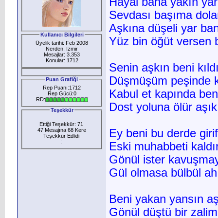
Hayal bana yakın ya
Sevdası başıma dola
Aşkına düşeli yar ba
Kullanıcı Bilgileri
Yüz bin öğüt versen b
Üyelik tarihi: Feb 2008
Nerden: İzmir
Mesajlar: 3.353
Konular: 1712
Senin aşkın beni kıld
Düşmüşüm peşinde k
Puan Grafiği
Rep Puanı:1712
Kabul et kapında ben
Rep Gücü:0
RD:
Dost yoluna ölür aşık
Teşekkür
Ettiği Teşekkür: 71
47 Mesajına 68 Kere
Ey beni bu derde giri
Teşekkür Edlidi
:
Eski muhabbeti kaldı
Gönül ister kavuşma
Gül olmasa bülbül ah
Beni yakan yansın aş
Gönül düştü bir zalim