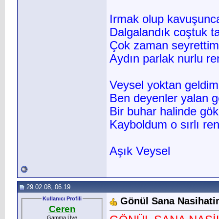
Irmak olup kavuşunc
Dalgalandık coştuk ta
Çok zaman seyrettim 
Aydın parlak nurlu r
Veysel yoktan geldim
Ben deyenler yalan g
Bir buhar halinde gö
Kayboldum o sırlı re
Aşık Veysel
29.02.08, 06:19
Kullanıcı Profili
Gönül Sana Nasihat
Ceren
Gamma Üye