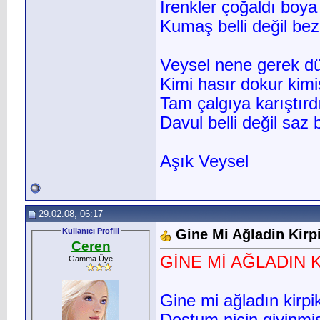
İrenkler çoğaldı boya
Kumaş belli değil bez 
Veysel nene gerek dü
Kimi hasır dokur kimis
Tam çalgıya karıştırd
Davul belli değil saz be
Aşık Veysel
29.02.08, 06:17
Kullanıcı Profili
Gine Mi Ağladin Kirp
Ceren
GİNE Mİ AĞLADIN 
Gamma Üye
Gine mi ağladın kirpi