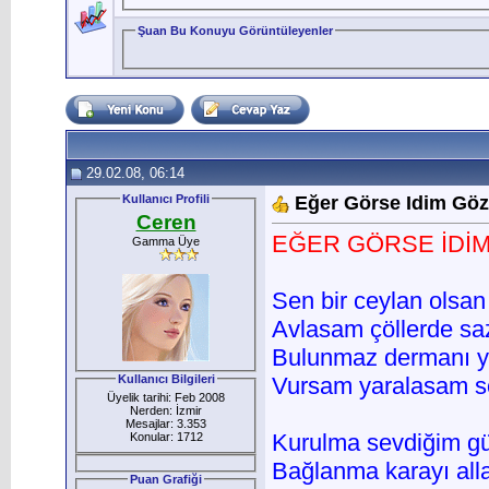
Şuan Bu Konuyu Görüntüleyenler
29.02.08, 06:14
Kullanıcı Profili
Eğer Görse Idim Göz 
Ceren
EĞER GÖRSE İDİM
Gamma Üye
Sen bir ceylan olsan
Avlasam çöllerde saz
Bulunmaz dermanı yo
Kullanıcı Bilgileri
Vursam yaralasam sö
Üyelik tarihi: Feb 2008
Nerden: İzmir
Mesajlar: 3.353
Kurulma sevdiğim gü
Konular: 1712
Bağlanma karayı alla
Puan Grafiği