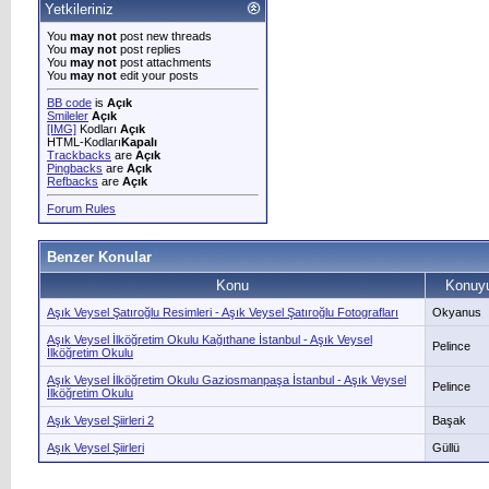
Yetkileriniz
You
may not
post new threads
You
may not
post replies
You
may not
post attachments
You
may not
edit your posts
BB code
is
Açık
Smileler
Açık
[IMG]
Kodları
Açık
HTML-Kodları
Kapalı
Trackbacks
are
Açık
Pingbacks
are
Açık
Refbacks
are
Açık
Forum Rules
Benzer Konular
Konu
Konuyu
Aşık Veysel Şatıroğlu Resimleri - Aşık Veysel Şatıroğlu Fotografları
Okyanus
Aşık Veysel İlköğretim Okulu Kağıthane İstanbul - Aşık Veysel
Pelince
İlköğretim Okulu
Aşık Veysel İlköğretim Okulu Gaziosmanpaşa İstanbul - Aşık Veysel
Pelince
İlköğretim Okulu
Aşık Veysel Şiirleri 2
Başak
Aşık Veysel Şiirleri
Güllü