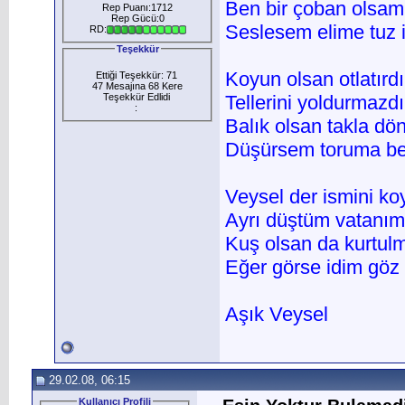
Ben bir çoban olsam
Rep Puanı:1712
Rep Gücü:0
Seslesem elime tuz i
RD:
Teşekkür
Koyun olsan otlatırd
Ettiği Teşekkür: 71
47 Mesajına 68 Kere
Teşekkür Edlidi
Tellerini yoldurmaz
:
Balık olsan takla d
Düşürsem toruma bez
Veysel der ismini k
Ayrı düştüm vatanım
Kuş olsan da kurtul
Eğer görse idim göz i
Aşık Veysel
29.02.08, 06:15
Kullanıcı Profili