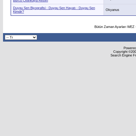
Burcu Çetinkaya Resim
Duygu Şen Biyografisi - Duygu Şen Hayatı - Duygu Şen
Okyanus
Kimdir?
Bütün Zaman Ayarları WEZ +
Powered 
Copyright ©2000
Search Engine F