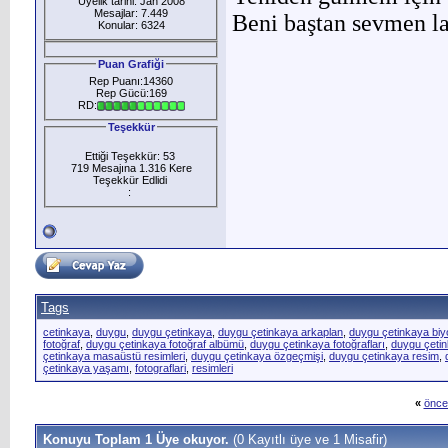
Üyelik tarihi: Jan 2008
Mesajlar: 7.449
Beni baştan sevmen laz
Konular: 6324
Puan Grafiği
Rep Puanı:14360
Rep Gücü:169
RD:
Teşekkür
Ettiği Teşekkür: 53
719 Mesajına 1.316 Kere
Teşekkür Edlidi
:
Tags
cetinkaya
,
duygu
,
duygu çetinkaya
,
duygu çetinkaya arkaplan
,
duygu çetinkaya biy
fotoğraf
,
duygu çetinkaya fotoğraf albümü
,
duygu çetinkaya fotoğrafları
,
duygu çetin
çetinkaya masaüstü resimleri
,
duygu çetinkaya özgeçmişi
,
duygu çetinkaya resim
,
çetinkaya yaşamı
,
fotograflari
,
resimleri
«
önce
Konuyu Toplam 1 Üye okuyor.
(0 Kayıtlı üye ve 1 Misafir)