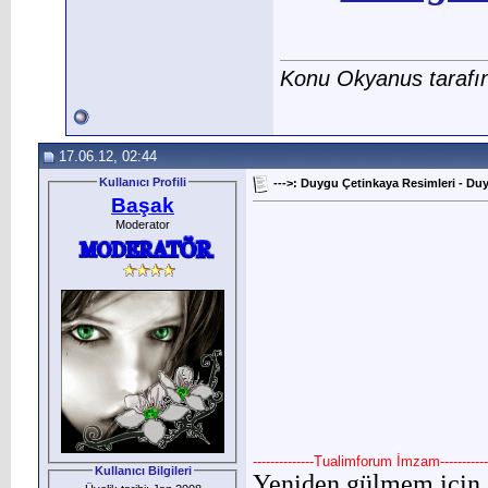
Konu Okyanus tarafı
17.06.12, 02:44
Kullanıcı Profili
--->: Duygu Çetinkaya Resimleri - Du
Başak
Moderator
--------------Tualimforum İmzam-----------
Kullanıcı Bilgileri
Yeniden gülmem için