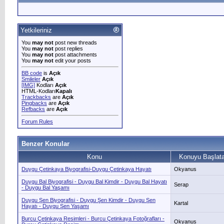
Yetkileriniz
You
may not
post new threads
You
may not
post replies
You
may not
post attachments
You
may not
edit your posts
BB code
is
Açık
Smileler
Açık
[IMG]
Kodları
Açık
HTML-Kodları
Kapalı
Trackbacks
are
Açık
Pingbacks
are
Açık
Refbacks
are
Açık
Forum Rules
Benzer Konular
Konu
Konuyu Başlat
Duygu Çetinkaya Biyografisi-Duygu Çetinkaya Hayatı
Okyanus
Duygu Bal Biyografisi - Duygu Bal Kimdir - Duygu Bal Hayatı
Serap
- Duygu Bal Yaşamı
Duygu Şen Biyografisi - Duygu Şen Kimdir - Duygu Şen
Kartal
Hayatı - Duygu Şen Yaşamı
Burcu Çetinkaya Resimleri - Burcu Çetinkaya Fotoğrafları -
Okyanus