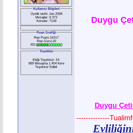
Kullanıcı Bilgileri
Üyelik tarihi: Jan 2008
Duygu Çet
Mesajlar: 9.373
Konular: 7149
Puan Grafiği
Rep Puanı:16317
Rep Gücü:20
RD:
Teşekkür
Ettiği Teşekkür: 54
889 Mesajına 1.404 Kere
Teşekkür Edlidi
:
Duygu Çeti
--------------Tuali
Evliliğin