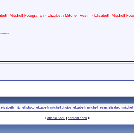
abeth Mitchell Fotografları - Elizabeth Mitchell Resim - Elizabeth Mitchell Fot
------
,
elizabeth mitchell photo
,
elizabeth mitchell photos
,
elizabeth mitchell resim
,
elizabeth mitchell
«
önceki Konu
|
sonraki Konu
»