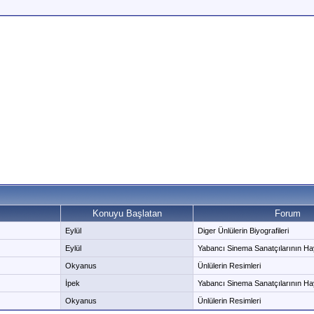
Konuyu Başlatan
Forum
Eylül
Diger Ünlülerin Biyografileri
Eylül
Yabancı Sinema Sanatçılarının Hayat
Okyanus
Ünlülerin Resimleri
İpek
Yabancı Sinema Sanatçılarının Hayat
Okyanus
Ünlülerin Resimleri