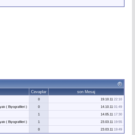
Cevaplar
son Mesaj
0
19.10.11
22:10
ı ( Biyografileri )
0
14.10.11
01:49
1
14.05.11
17:30
ı ( Biyografileri )
1
23.03.11
19:55
0
23.03.11
19:49