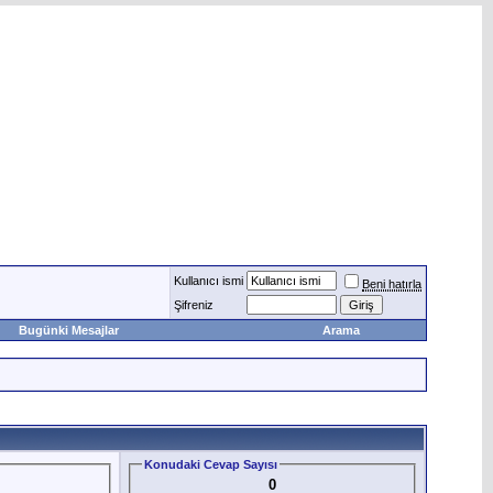
Kullanıcı ismi
Beni hatırla
Şifreniz
Bugünki Mesajlar
Arama
Konudaki Cevap Sayısı
0