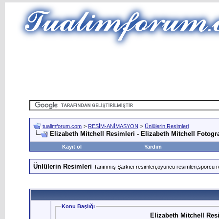
tualimforum.com
>
RESİM-ANİMASYON
>
Ünlülerin Resimleri
Elizabeth Mitchell Resimleri - Elizabeth Mitchell Fotogra
Kayıt ol
Yardım
Ünlülerin Resimleri
Tanınmış Şarkıcı resimleri,oyuncu resimleri,sporcu r
Konu Başlığı
Elizabeth Mitchell Resi