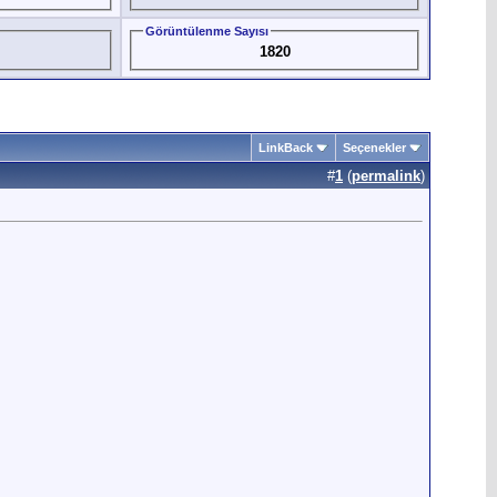
Görüntülenme Sayısı
1820
LinkBack
Seçenekler
#
1
(
permalink
)