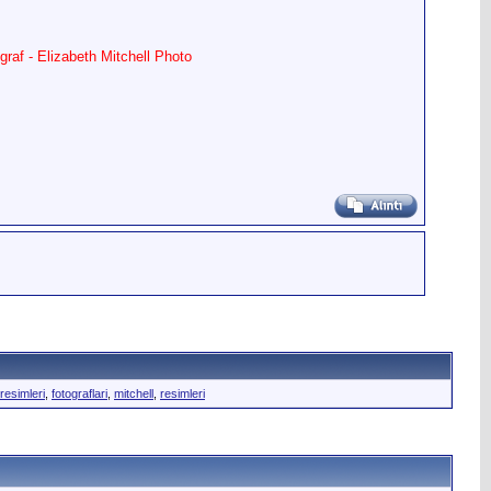
ograf - Elizabeth Mitchell Photo
 resimleri
,
fotograflari
,
mitchell
,
resimleri