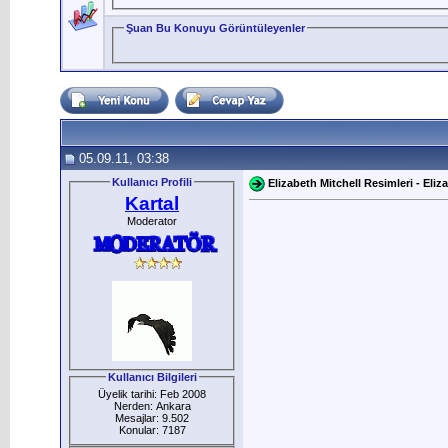
Şuan Bu Konuyu Görüntüleyenler
05.09.11, 03:38
Kullanıcı Profili
Elizabeth Mitchell Resimleri - Eliz
Kartal
Moderator
Kullanıcı Bilgileri
Üyelik tarihi: Feb 2008
Nerden: Ankara
Mesajlar: 9.502
Konular: 7187