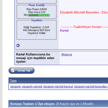
Puan Grafiği
Rep Puanı:10540
Rep Gücü:133
Elizabeth Mitchell Resimleri - Eliz
RD:
Teşekkür
--------------Tualimforum İmzam--------
Ettiği Teşekkür: 2.018
642 Mesajına 953 Kere
Kartal
Teşekkür Edlidi
:
Kartal Kullanıcısına bu
Akasya
mesajı için teşekkür eden
üyeler:
Tags
elizabeth
,
elizabeth mitchell
,
elizabeth mitchell fotograf
,
elizabeth mitchell fotografları
Konuyu Toplam 1 Üye okuyor.
(0 Kayıtlı üye ve 1 Misafir)