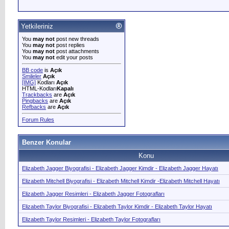
Yetkileriniz
You
may not
post new threads
You
may not
post replies
You
may not
post attachments
You
may not
edit your posts
BB code
is
Açık
Smileler
Açık
[IMG]
Kodları
Açık
HTML-Kodları
Kapalı
Trackbacks
are
Açık
Pingbacks
are
Açık
Refbacks
are
Açık
Forum Rules
Benzer Konular
Konu
Elizabeth Jagger Biyografisi - Elizabeth Jagger Kimdir - Elizabeth Jagger Hayatı
Elizabeth Mitchell Biyografisi - Elizabeth Mitchell Kimdir -Elizabeth Mitchell Hayatı
Elizabeth Jagger Resimleri - Elizabeth Jagger Fotografları
Elizabeth Taylor Biyografisi - Elizabeth Taylor Kimdir - Elizabeth Taylor Hayatı
Elizabeth Taylor Resimleri - Elizabeth Taylor Fotografları