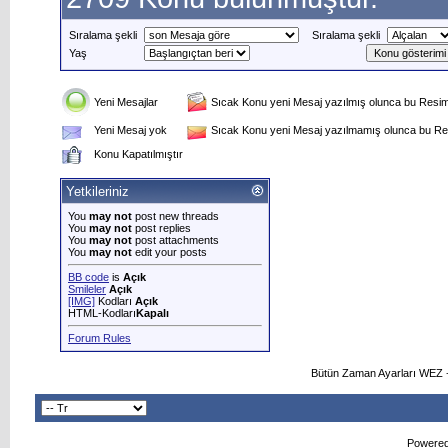
Sıralama şekli
Sıralama şekli
Yaş
Yeni Mesajlar
Sıcak Konu yeni Mesaj yazılmış olunca bu Resim 
Yeni Mesaj yok
Sıcak Konu yeni Mesaj yazılmamış olunca bu Res
Konu Kapatılmıştır
Yetkileriniz
You
may not
post new threads
You
may not
post replies
You
may not
post attachments
You
may not
edit your posts
BB code
is
Açık
Smileler
Açık
[IMG]
Kodları
Açık
HTML-Kodları
Kapalı
Forum Rules
Bütün Zaman Ayarları WEZ +
Powered 