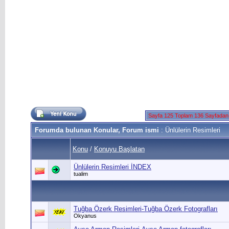
Sayfa 125 Toplam 136 Sayfadan
Forumda bulunan Konular, Forum ismi
: Ünlülerin Resimleri
Konu
/
Konuyu Başlatan
Ünlülerin Resimleri İNDEX
tualim
Tuğba Özerk Resimleri-Tuğba Özerk Fotografları
Okyanus