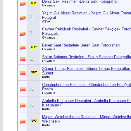
Deniz Seki Resimleri -Deniz Seki Fotografları
Okyanus
Yeşim Gül Akşar Resimleri - Yeşim Gül Akşar Fotogr
Fotoğraf
ASYA
Cevher Pekçiçek Resimleri - Cevher Pekçiçek Fotoğr
Pekçiçek
Okyanus
Beren Saat Resimleri- Beren Saat Fotografları
Okyanus
Sakıp Sabancı Resimleri - Sakıp Sabancı Fotografla
Okyanus
Sümer Tilmaç Resimleri - Sümer Tilmaç Fotografları
Sümer
Kartal
Christopher Lee Resimleri - Christopher Lee Fotoğraf
Resim
Okyanus
Arabella Kiesbauer Resimleri - Arabella Kiesbauer Fot
Kiesbauer F
Kartal
Mirjam Weichselbraun Resimleri - Mirjam Weichselbra
Weichselb
Kartal