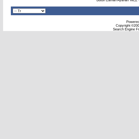
Bütün Zaman Ayarları WEZ +
Powered 
Copyright ©2000
Search Engine F