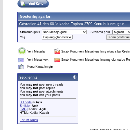
Gösteriliş ayarları
Gösterilen 41 den 60 ´e kadar. Toplam 2709 Konu bulunmuştur.
Sıralama şekli
Sıralama şekli
Yaş
Yeni Mesajlar
Sıcak Konu yeni Mesaj yazılmış olunca bu Resim 
Yeni Mesaj yok
Sıcak Konu yeni Mesaj yazılmamış olunca bu Res
Konu Kapatılmıştır
Yetkileriniz
You
may not
post new threads
You
may not
post replies
You
may not
post attachments
You
may not
edit your posts
BB code
is
Açık
Smileler
Açık
[IMG]
Kodları
Açık
HTML-Kodları
Kapalı
Forum Rules