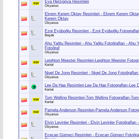
Eva Herzigova Resimleri
Okyanus
Ekrem Kerem Oktay Resimleri - Ekrem Kerem Oktay 
Kerem Oktay
Okyanus
Ezgi Eyüboğlu Resimleri - Ezgi Eyüboğlu Fotograflar
Başak
Ahu Yağtu Resimleri - Ahu Yağtu Fotoğrafları - Ahu
Fotoğraf
Okyanus
Leighton Meester Resimleri-Leighton Meester Fotogra
Kartal
Nigel De Jong Resimleri - Nigel De Jong Fotoğraflar
Okyanus
Lee Da Hae Resimleri-Lee Da Hae Fotografları-Lee
Kartal
Tom Welling Resimleri-Tom Welling Fotografları-To
Kartal
Pamela Anderson Resimleri-Pamela Anderson Fotogr
Okyanus
Elvin Levinler Resimleri - Elvin Levinler Fotoğrafları
Okyanus
Ececan Gümeci Resimleri - Ececan Gümeci Fotoğra