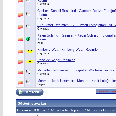
Resim
Okyanus
Canberk Denizli Resimleri - Canberk Denizli Fotoğraf
Resim
Okyanus
Ali Sürmeli Resimleri - Ali Sürmeli Fotoğrafları - Ali
Okyanus
Kevin Schmidt Resimleri - Kevin Schmidt Fotografla
Kevin
Eylül
Kimberly Wyatt-Kimberly Wyatt Resimleri
Okyanus
Rene Zellweger Resimleri
Okyanus
Michelle Trachtenberg Fotoğrafları-Michelle Trachte
Okyanus
Mehmet Dereli Resimleri - Mehmet Dereli Fotoğrafla
Başak
Sayfa 51 Topl
Gösteriliş ayarları
Gösterilen 1001 den 1020 ´e kadar. Toplam 2709 Konu bulunmuştu