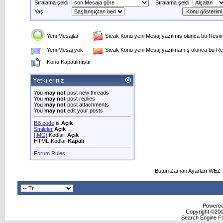
Sıralama şekli
Sıralama şekli
Yaş
Yeni Mesajlar
Sıcak Konu yeni Mesaj yazılmış olunca bu Resim 
Yeni Mesaj yok
Sıcak Konu yeni Mesaj yazılmamış olunca bu Res
Konu Kapatılmıştır
Yetkileriniz
You
may not
post new threads
You
may not
post replies
You
may not
post attachments
You
may not
edit your posts
BB code
is
Açık
Smileler
Açık
[IMG]
Kodları
Açık
HTML-Kodları
Kapalı
Forum Rules
Bütün Zaman Ayarları WEZ +
Powered 
Copyright ©2000
Search Engine F