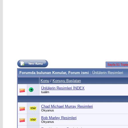
Sayfa 51 Topl
Forumda bulunan Konular, Forum ismi
: Ünlülerin Resimleri
Konu
/
Konuyu Başlatan
Ünlülerin Resimleri İNDEX
tualim
Chad Michael Murray Resimleri
Okyanus
Bob Marley Resimleri
Okyanus