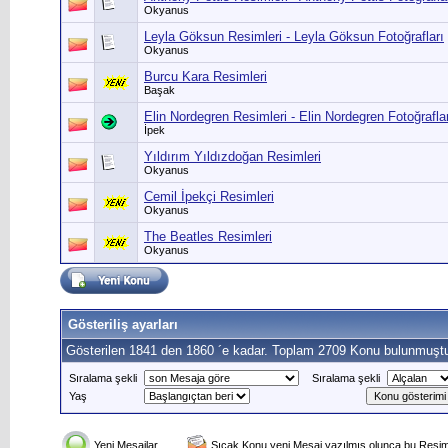
Okyanus
Leyla Göksun Resimleri - Leyla Göksun Fotoğrafları
Okyanus
Burcu Kara Resimleri
Başak
Elin Nordegren Resimleri - Elin Nordegren Fotoğrafla
İpek
Yıldırım Yıldızdoğan Resimleri
Okyanus
Cemil İpekçi Resimleri
Okyanus
The Beatles Resimleri
Okyanus
Gösteriliş ayarları
Gösterilen 1841 den 1860 ´e kadar. Toplam 2709 Konu bulunmuştu
Sıralama şekli
Sıralama şekli
Yaş
Yeni Mesajlar
Sıcak Konu yeni Mesaj yazılmış olunca bu Resim 