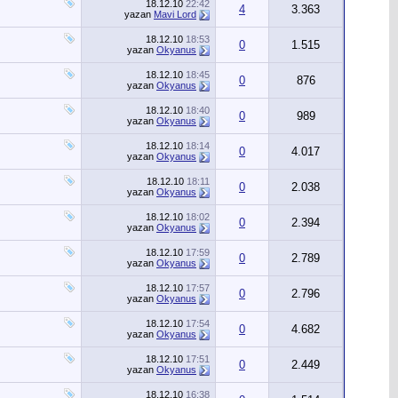
18.12.10
22:42
4
3.363
yazan
Mavi Lord
18.12.10
18:53
0
1.515
yazan
Okyanus
18.12.10
18:45
0
876
yazan
Okyanus
18.12.10
18:40
0
989
yazan
Okyanus
18.12.10
18:14
0
4.017
yazan
Okyanus
18.12.10
18:11
0
2.038
yazan
Okyanus
18.12.10
18:02
0
2.394
yazan
Okyanus
18.12.10
17:59
0
2.789
yazan
Okyanus
18.12.10
17:57
0
2.796
yazan
Okyanus
18.12.10
17:54
0
4.682
yazan
Okyanus
18.12.10
17:51
0
2.449
yazan
Okyanus
18.12.10
16:38