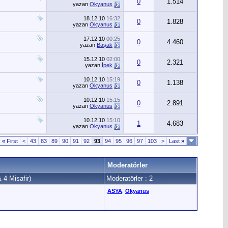
0
1.514
yazan
Okyanus
18.12.10
16:32
0
1.828
yazan
Okyanus
17.12.10
00:25
0
4.460
yazan
Başak
15.12.10
02:00
0
2.321
yazan
İpek
10.12.10
15:19
0
1.138
yazan
Okyanus
10.12.10
15:15
0
2.891
yazan
Okyanus
10.12.10
15:10
1
4.683
yazan
Okyanus
«
First
<
43
83
89
90
91
92
93
94
95
96
97
103
>
Last
»
Moderatörler
& 4 Misafir)
Moderatörler : 2
ASYA
,
Okyanus