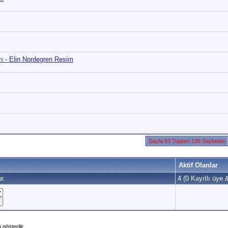
rı - Elin Nordegren Resim
Sayfa 93 Toplam 136 Sayfadan
Aktif Olanlar
r.
4 (0 Kayıtlı üye 
gösterilir