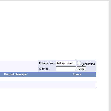
Kullanıcı ismi
Beni hatırla
Şifreniz
Bugünki Mesajlar
Arama