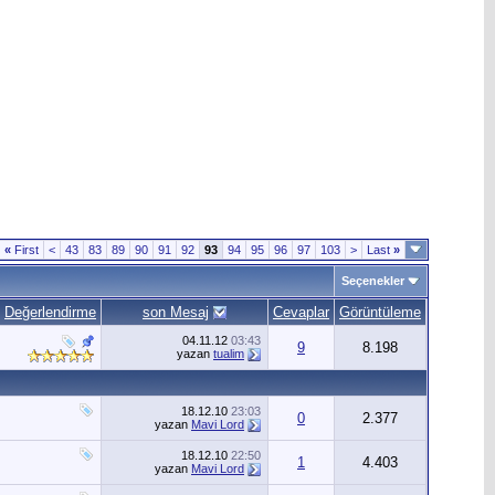
«
First
<
43
83
89
90
91
92
93
94
95
96
97
103
>
Last
»
Seçenekler
Değerlendirme
son Mesaj
Cevaplar
Görüntüleme
04.11.12
03:43
9
8.198
yazan
tualim
18.12.10
23:03
0
2.377
yazan
Mavi Lord
18.12.10
22:50
1
4.403
yazan
Mavi Lord