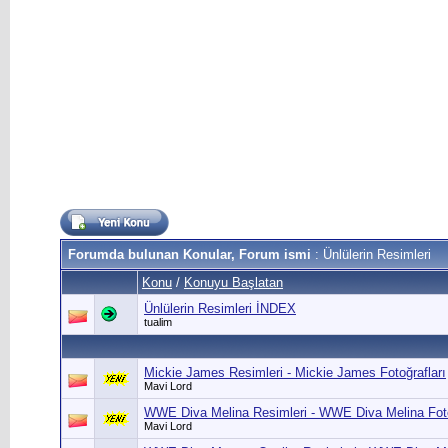
Forumda bulunan Konular, Forum ismi
: Ünlülerin Resimleri
Konu
/
Konuyu Başlatan
Ünlülerin Resimleri İNDEX
tualim
Mickie James Resimleri - Mickie James Fotoğrafları
Mavi Lord
WWE Diva Melina Resimleri - WWE Diva Melina Foto
Mavi Lord