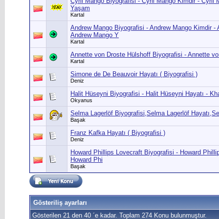
Cyril Mango Biyografisi - Cyril Mango Kimdir - Cyril
Yaşam
Kartal
Andrew Mango Biyografisi - Andrew Mango Kimdir -
Andrew Mango Y
Kartal
Annette von Droste Hülshoff Biyografisi - Annette v
Kartal
Simone de De Beauvoir Hayatı ( Biyografisi )
Deniz
Halit Hüseyni Biyografisi - Halit Hüseyni Hayatı - K
Okyanus
Selma Lagerlöf Biyografisi,Selma Lagerlöf Hayatı,S
Başak
Franz Kafka Hayatı ( Biyografisi )
Deniz
Howard Phillips Lovecraft Biyografisi - Howard Philli
Howard Phi
Başak
Gösteriliş ayarları
Gösterilen 21 den 40 ´e kadar. Toplam 274 Konu bulunmuştur.