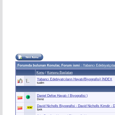
Forumda bulunan Konular, Forum ismi
: Yabancı Edebiyatçılar
Konu
/
Konuyu Başlatan
Yabancı Edebiyatçıların Hayatı(Biyografisi) İNDEX
tualim
Daniel Defoe Hayatı ( Biyografisi )
Deniz
David Nicholls Biyografisi - David Nicholls Kimdir - 
İpek