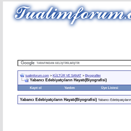
tualimforum.com
>
KÜLTÜR VE SANAT
>
Biyografiler
Yabancı Edebiyatçıların Hayatı(Biyografisi)
Kayıt ol
Yardım
Üye Listesi
Yabancı Edebiyatçıların Hayatı(Biyografisi)
Yabancı Edebiyatçıların