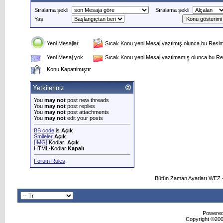
Sıralama şekli
Sıralama şekli
Yaş
Yeni Mesajlar
Sıcak Konu yeni Mesaj yazılmış olunca bu Resim 
Yeni Mesaj yok
Sıcak Konu yeni Mesaj yazılmamış olunca bu Res
Konu Kapatılmıştır
Yetkileriniz
You
may not
post new threads
You
may not
post replies
You
may not
post attachments
You
may not
edit your posts
BB code
is
Açık
Smileler
Açık
[IMG]
Kodları
Açık
HTML-Kodları
Kapalı
Forum Rules
Bütün Zaman Ayarları WEZ +
Powered 
Copyright ©2000