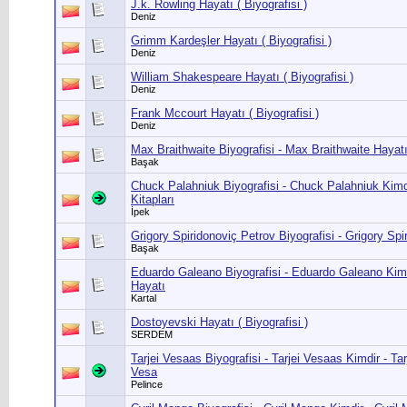
J.k. Rowling Hayatı ( Biyografisi )
Deniz
Grimm Kardeşler Hayatı ( Biyografisi )
Deniz
William Shakespeare Hayatı ( Biyografisi )
Deniz
Frank Mccourt Hayatı ( Biyografisi )
Deniz
Max Braithwaite Biyografisi - Max Braithwaite Hayat
Başak
Chuck Palahniuk Biyografisi - Chuck Palahniuk Kimd
Kitapları
İpek
Grigory Spiridonoviç Petrov Biyografisi - Grigory Sp
Başak
Eduardo Galeano Biyografisi - Eduardo Galeano Kim
Hayatı
Kartal
Dostoyevski Hayatı ( Biyografisi )
SERDEM
Tarjei Vesaas Biyografisi - Tarjei Vesaas Kimdir - Tar
Vesa
Pelince