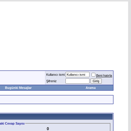
Kullanıcı ismi
Beni hatırla
Şifreniz
Bugünki Mesajlar
Arama
ki Cevap Sayısı
0