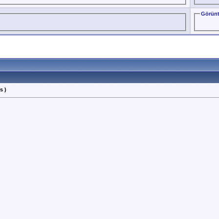
Görünt
s )