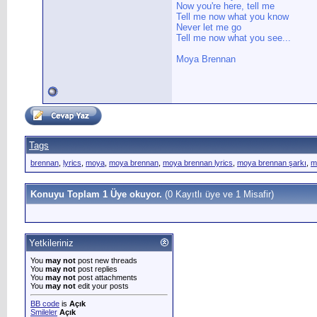
Now you're here, tell me
Tell me now what you know
Never let me go
Tell me now what you see...
Moya Brennan
Tags
brennan
,
lyrics
,
moya
,
moya brennan
,
moya brennan lyrics
,
moya brennan şarkı
,
m
Konuyu Toplam 1 Üye okuyor.
(0 Kayıtlı üye ve 1 Misafir)
Yetkileriniz
You
may not
post new threads
You
may not
post replies
You
may not
post attachments
You
may not
edit your posts
BB code
is
Açık
Smileler
Açık