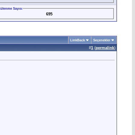
ülenme Sayısı
695
LinkBack
Seçenekler
#
1
(
permalink
)