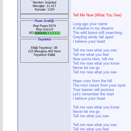
Nerden: İstanbul
Mesajlar: 11.417
Konular: 1154
Tell Me Now (What You See)
Puan Grafiği
Long ago your name
Rep Puanı:5374
A shadow in my dreams
Rep Gücü:0
The wild brave still searching
RD:
Greyling winds fall apart
Teşekkür
I believe your heart
Ettiği Teşekkür: 38
Tell me now what you see
215 Mesajına 402 Kere
Tell me what you feel
Teşekkür Edlidi
:
Now you're here, tell me
Tell me now what you know
Never let me go
Tell me now what you see
Hope cries from the hill
The mist clears from your eyes
Your banner will promise
Let's remember the start
I believe your heart
Tell me now what you know
Never let me go
Tell me what you see
Tell me now what you see
Tell me what you feel