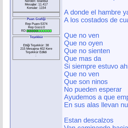
Nerden: İstanbul
Mesajlar: 11.417
Konular: 1154
A donde el hambre ya
A los costados de cu
Puan Grafiği
Rep Puanı:5374
Rep Gücü:0
RD:
Que no ven
Teşekkür
Que no oyen
Ettiği Teşekkür: 38
215 Mesajına 402 Kere
Que no sienten
Teşekkür Edlidi
:
Que mas da
Si siempre estuvo ah
Que no ven
Que son ninos
No pueden esperar
Ayudemos a que empi
En sus alas llevan nu
Estan descalzos