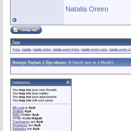
Natalia Oreiro
Tags
lyrics
,
natalia
,
natalia oreiro
,
natalia oreiro lyrics
,
natalia oreiro şarkı
,
natalia oreiro ş
Konuyu Toplam 1 Üye okuyor.
(0 Kayıtlı üye ve 1 Misafir)
Yetkileriniz
You
may not
post new threads
You
may not
post replies
You
may not
post attachments
You
may not
edit your posts
BB code
is
Açık
Smileler
Açık
[IMG]
Kodları
Açık
HTML-Kodları
Kapalı
Trackbacks
are
Açık
Pingbacks
are
Açık
Refbacks
are
Açık