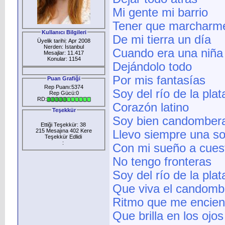
Mi gente mi barrio
Tener que marcharme
Kullanıcı Bilgileri
De mi tierra un día
Üyelik tarihi: Apr 2008
Nerden: İstanbul
Cuando era una niña
Mesajlar: 11.417
Konular: 1154
Dejándolo todo
Por mis fantasías
Puan Grafiği
Rep Puanı:5374
Soy del río de la plat
Rep Gücü:0
RD:
Corazón latino
Teşekkür
Soy bien candomber
Ettiği Teşekkür: 38
215 Mesajına 402 Kere
Llevo siempre una so
Teşekkür Edlidi
:
Con mi sueño a cues
No tengo fronteras
Soy del río de la plat
Que viva el candombe
Ritmo que me encien
Que brilla en los ojo