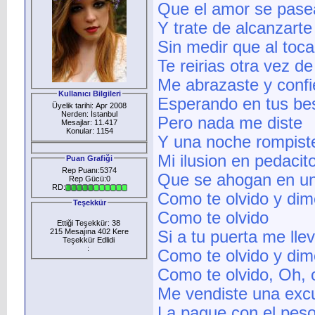
Que el amor se pasea
Y trate de alcanzarte
Sin medir que al toca
Te reirias otra vez de
Me abrazaste y confi
Kullanıcı Bilgileri
Esperando en tus bes
Üyelik tarihi: Apr 2008
Nerden: İstanbul
Pero nada me diste
Mesajlar: 11.417
Konular: 1154
Y una noche rompist
Mi ilusion en pedacit
Puan Grafiği
Rep Puanı:5374
Que se ahogan en un 
Rep Gücü:0
RD:
Como te olvido y dim
Teşekkür
Como te olvido
Ettiği Teşekkür: 38
215 Mesajına 402 Kere
Si a tu puerta me lle
Teşekkür Edlidi
:
Como te olvido y dim
Como te olvido, Oh, o
Me vendiste una exc
La pague con el pes