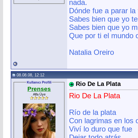
nada.
Dónde fue a parar la 
Sabes bien que yo te 
Sabes bien que yo me
Que por ti el mundo c
Natalia Oreiro
08.08.08, 12:12
Kullanıcı Profili
Rio De La Plata
Prenses
Rio De La Plata
Alfa Üye
Río de la plata
Con lagrimas en los o
Viví lo duro que fue
Dejar todo atrás