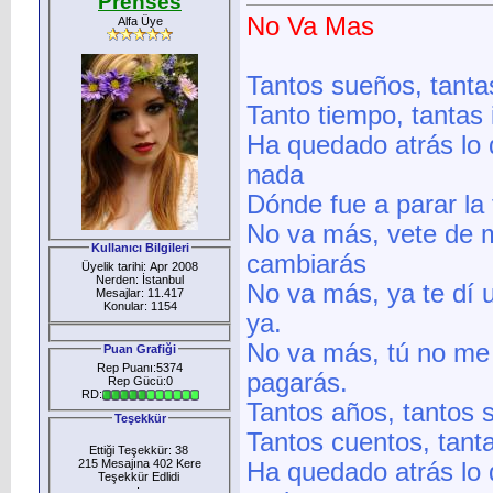
Prenses
No Va Mas
Alfa Üye
Tantos sueños, tantas
Tanto tiempo, tantas 
Ha quedado atrás lo
nada
Dónde fue a parar la 
No va más, vete de m
Kullanıcı Bilgileri
cambiarás
Üyelik tarihi: Apr 2008
Nerden: İstanbul
No va más, ya te dí 
Mesajlar: 11.417
Konular: 1154
ya.
No va más, tú no me 
Puan Grafiği
Rep Puanı:5374
pagarás.
Rep Gücü:0
RD:
Tantos años, tantos s
Teşekkür
Tantos cuentos, tanta
Ettiği Teşekkür: 38
215 Mesajına 402 Kere
Ha quedado atrás lo
Teşekkür Edlidi
: