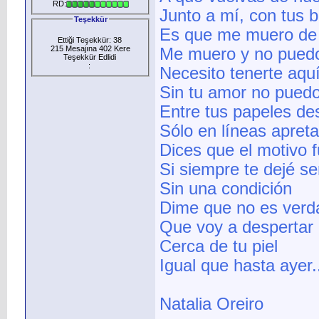
RD:
Junto a mí, con tus b
Teşekkür
Es que me muero de 
Ettiği Teşekkür: 38
215 Mesajına 402 Kere
Me muero y no puedo
Teşekkür Edlidi
:
Necesito tenerte aquí
Sin tu amor no puedo 
Entre tus papeles de
Sólo en líneas apreta
Dices que el motivo fu
Si siempre te dejé ser
Sin una condición
Dime que no es verd
Que voy a despertar
Cerca de tu piel
Igual que hasta ayer.
Natalia Oreiro