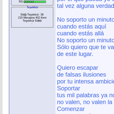
RD:
tal vez alguna verdad
Teşekkür
Ettiği Teşekkür: 38
215 Mesajına 402 Kere
No soporto un minut
Teşekkür Edlidi
:
cuando estás aquí
cuando estás allá
No soporto un minut
Sólo quiero que te v
de este lugar.
Quiero escapar
de falsas ilusiones
por tu intensa ambici
Soportar
tus mil palabras ya 
no valen, no valen la
Comenzar