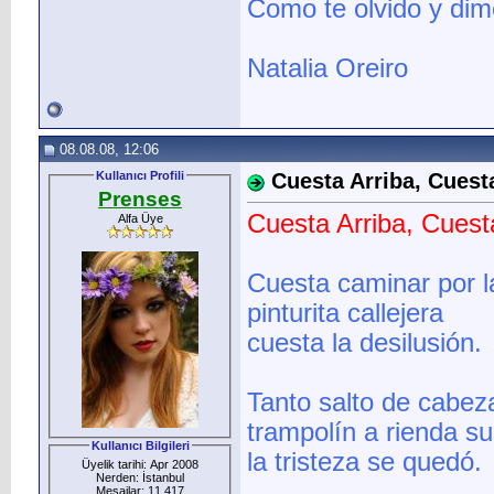
Como te olvido y dime
Natalia Oreiro
08.08.08, 12:06
Kullanıcı Profili
Cuesta Arriba, Cuest
Prenses
Cuesta Arriba, Cuest
Alfa Üye
Cuesta caminar por l
pinturita callejera
cuesta la desilusión.
Tanto salto de cabez
trampolín a rienda su
Kullanıcı Bilgileri
la tristeza se quedó.
Üyelik tarihi: Apr 2008
Nerden: İstanbul
Mesajlar: 11.417