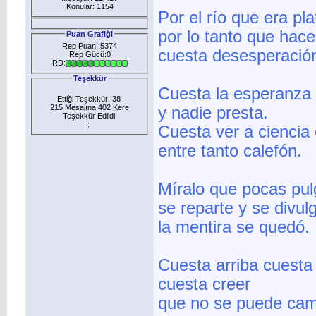
Konular: 1154
Por el río que era pla
por lo tanto que hace
Puan Grafiği
Rep Puanı:5374
cuesta desesperació
Rep Gücü:0
RD:
Teşekkür
Cuesta la esperanza
Ettiği Teşekkür: 38
215 Mesajına 402 Kere
y nadie presta.
Teşekkür Edlidi
:
Cuesta ver a ciencia 
entre tanto calefón.
Míralo que pocas pu
se reparte y se divul
la mentira se quedó.
Cuesta arriba cuesta
cuesta creer
que no se puede cam