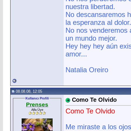
nuestra libertad.
No descansaremos has
la esperanza al dolor
No nos venderemos a
un mundo mejor.
Hey hey hey aún exis
amor...
Natalia Oreiro
08.08.08, 12:05
Kullanıcı Profili
Como Te Olvido
Prenses
Como Te Olvido
Alfa Üye
Me miraste a los ojos