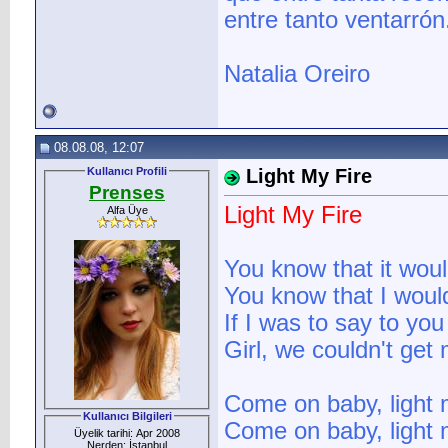
entre tanto ventarrón.
Natalia Oreiro
08.08.08, 12:07
Kullanıcı Profili
Light My Fire
Prenses
Light My Fire
Alfa Üye
You know that it wou
You know that I would
If I was to say to you
Girl, we couldn't get
Come on baby, light m
Kullanıcı Bilgileri
Come on baby, light m
Üyelik tarihi: Apr 2008
Nerden: İstanbul