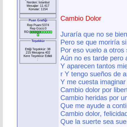
Nerden: İstanbul
Mesajlar: 11.417
Konular: 1154
Cambio Dolor
Puan Grafiği
Rep Puanı:5374
Rep Gücü:0
RD:
Juraría que no se bien
Pero se que moriría s
Teşekkür
Por eso vuelo a otros
Ettiği Teşekkür: 38
215 Mesajına 402
Kere Teşekkür Edlidi
Aún no es tarde pero 
:
Y aparecen tantos mi
r Y tengo sueños de 
Y me cuesta imaginar 
Cambio dolor por liber
Cambio heridas por u
Que me ayude a conti
Cambio dolor, felicida
Que la suerte sea sue