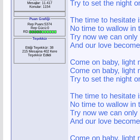
Try to set the night on
Mesajlar: 11.417
Konular: 1154
The time to hesitate 
Puan Grafiği
Rep Puanı:5374
No time to wallow in 
Rep Gücü:0
RD:
Try now we can only 
Teşekkür
And our love become 
Ettiği Teşekkür: 38
215 Mesajına 402 Kere
Teşekkür Edlidi
:
Come on baby, light m
Come on baby, light m
Try to set the night o
The time to hesitate 
No time to wallow in 
Try now we can only 
And our love become 
Come on baby, light m