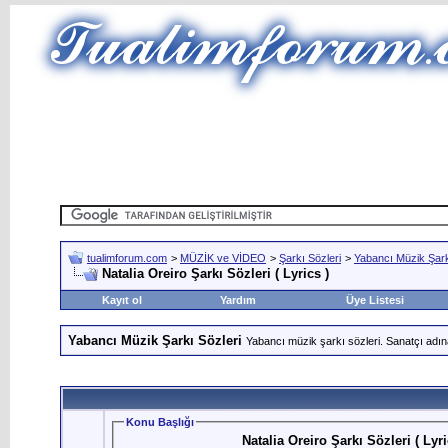
tualimforum.com
>
MÜZİK ve VİDEO
>
Şarkı Sözleri
>
Yabancı Müzik Şark
Natalia Oreiro Şarkı Sözleri ( Lyrics )
Kayıt ol
Yardım
Üye Listesi
Yabancı Müzik Şarkı Sözleri
Yabancı müzik şarkı sözleri. Sanatçı adın
Konu Başlığı
Natalia Oreiro Şarkı Sözleri ( Lyri