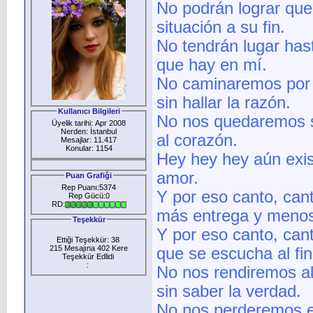
No podrán lograr que 
situación a su fin.
No tendrán lugar hast
que hay en mí.
No caminaremos por l
sin hallar la razón.
Kullanıcı Bilgileri
No nos quedaremos si
Üyelik tarihi: Apr 2008
Nerden: İstanbul
al corazón.
Mesajlar: 11.417
Konular: 1154
Hey hey hey aún exis
amor.
Puan Grafiği
Rep Puanı:5374
Y por eso canto, cant
Rep Gücü:0
RD:
más entrega y menos l
Teşekkür
Y por eso canto, cant
Ettiği Teşekkür: 38
215 Mesajına 402 Kere
que se escucha al fin
Teşekkür Edlidi
:
No nos rendiremos al
sin saber la verdad.
No nos perderemos en