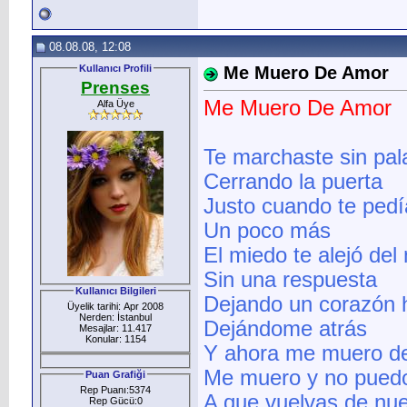
08.08.08, 12:08
Kullanıcı Profili
Me Muero De Amor
Prenses
Me Muero De Amor
Alfa Üye
Te marchaste sin pal
Cerrando la puerta
Justo cuando te ped
Un poco más
El miedo te alejó del 
Sin una respuesta
Kullanıcı Bilgileri
Dejando un corazón 
Üyelik tarihi: Apr 2008
Nerden: İstanbul
Dejándome atrás
Mesajlar: 11.417
Konular: 1154
Y ahora me muero de
Me muero y no puedo
Puan Grafiği
Rep Puanı:5374
A que vuelvas de nu
Rep Gücü:0