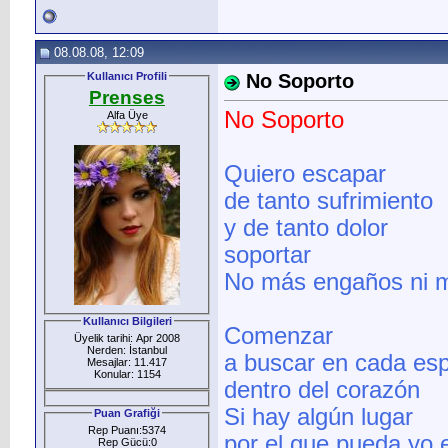
08.08.08, 12:09
Kullanıcı Profili
No Soporto
Prenses
No Soporto
Alfa Üye
Quiero escapar
de tanto sufrimiento
y de tanto dolor
soportar
No más engaños ni me
Kullanıcı Bilgileri
Comenzar
Üyelik tarihi: Apr 2008
Nerden: İstanbul
a buscar en cada es
Mesajlar: 11.417
Konular: 1154
dentro del corazón
Si hay algún lugar
Puan Grafiği
Rep Puanı:5374
por el que pueda yo 
Rep Gücü:0