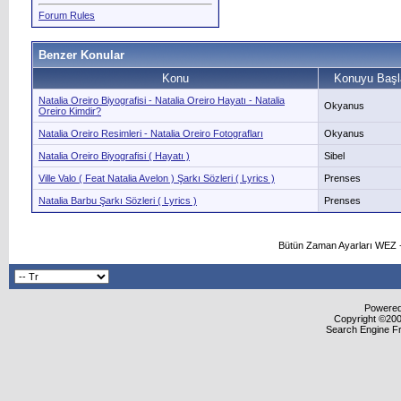
Forum Rules
Benzer Konular
Konu
Konuyu Başl
Natalia Oreiro Biyografisi - Natalia Oreiro Hayatı - Natalia
Okyanus
Oreiro Kimdir?
Natalia Oreiro Resimleri - Natalia Oreiro Fotografları
Okyanus
Natalia Oreiro Biyografisi ( Hayatı )
Sibel
Ville Valo ( Feat Natalia Avelon ) Şarkı Sözleri ( Lyrics )
Prenses
Natalia Barbu Şarkı Sözleri ( Lyrics )
Prenses
Bütün Zaman Ayarları WEZ +
Powered 
Copyright ©2000
Search Engine F