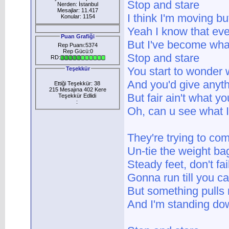
Stop and stare
Nerden: İstanbul
Mesajlar: 11.417
I think I'm moving b
Konular: 1154
Yeah I know that ev
Puan Grafiği
But I've become what
Rep Puanı:5374
Rep Gücü:0
Stop and stare
RD:
You start to wonder w
Teşekkür
And you'd give anythi
Ettiği Teşekkür: 38
215 Mesajına 402 Kere
But fair ain't what y
Teşekkür Edlidi
:
Oh, can u see what 
They're trying to co
Un-tie the weight bag
Steady feet, don't fa
Gonna run till you ca
But something pulls
And I'm standing dow