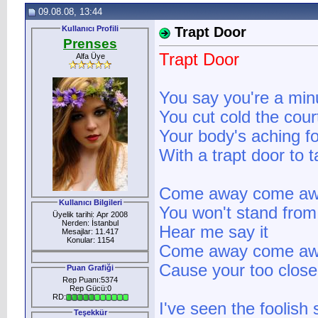
09.08.08, 13:44
Kullanıcı Profili
Trapt Door
Prenses
Trapt Door
Alfa Üye
You say you're a min
You cut cold the cour
Your body's aching for
With a trapt door to ta
Come away come aw
Kullanıcı Bilgileri
You won't stand from 
Üyelik tarihi: Apr 2008
Nerden: İstanbul
Hear me say it
Mesajlar: 11.417
Konular: 1154
Come away come aw
Cause your too clos
Puan Grafiği
Rep Puanı:5374
Rep Gücü:0
RD:
I've seen the foolis
Teşekkür