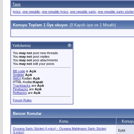
Tags
lyrics
,
one republic
,
one republic lyrics
,
one republic şarkı
,
one republic şarkı sözler
Konuyu Toplam 1 Üye okuyor.
(0 Kayıtlı üye ve 1 Misafir)
Yetkileriniz
You
may not
post new threads
You
may not
post replies
You
may not
post attachments
You
may not
edit your posts
BB code
is
Açık
Smileler
Açık
[IMG]
Kodları
Açık
HTML-Kodları
Kapalı
Trackbacks
are
Açık
Pingbacks
are
Açık
Refbacks
are
Açık
Forum Rules
Benzer Konular
Konu
Konuyu
Oceana Şarkı Sözleri (Lyrics) - Oceana Mahlmann Şarkı Sözleri
Eylül
(Lyrics)