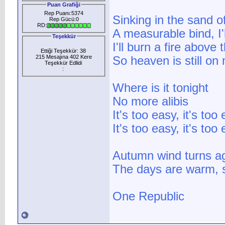
Puan Grafiği
Rep Puanı:5374
Sinking in the sand o
Rep Gücü:0
RD:
A measurable bind, I'l
Teşekkür
I'll burn a fire above t
Ettiği Teşekkür: 38
215 Mesajına 402 Kere
So heaven is still on
Teşekkür Edlidi
:
Where is it tonight
No more alibis
It's too easy, it's too
It's too easy, it's too
Autumn wind turns a
The days are warm, st
One Republic