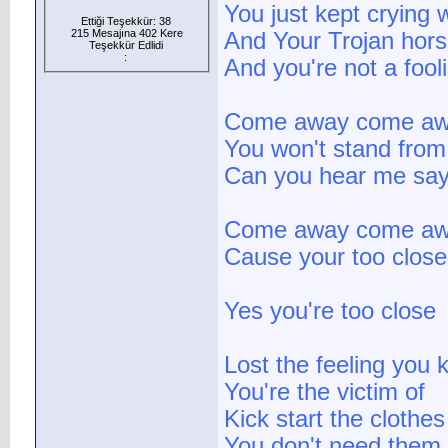
You just kept crying 
Ettiği Teşekkür: 38
215 Mesajına 402 Kere
And Your Trojan hors
Teşekkür Edlidi
:
And you're not a fooli
Come away come aw
You won't stand from 
Can you hear me say 
Come away come aw
Cause your too clos
Yes you're too close
Lost the feeling you
You're the victim of
Kick start the clothes 
You don't need them