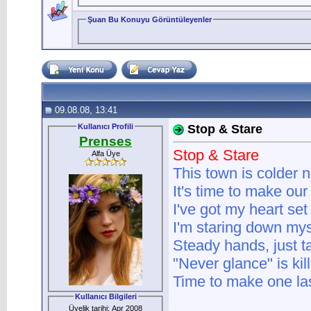
Şuan Bu Konuyu Görüntüleyenler
09.08.08, 13:41
Kullanıcı Profili
Stop & Stare
Prenses
Stop & Stare
Alfa Üye
This town is colder no
It's time to make our
I've got my heart se
I'm staring down mys
Steady hands, just t
"Never glance" is kil
Time to make one last 
Kullanıcı Bilgileri
Üyelik tarihi: Apr 2008