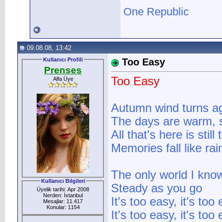
One Republic
09.08.08, 13:42
Kullanıcı Profili
Too Easy
Prenses
Too Easy
Alfa Üye
Autumn wind turns a
The days are warm, s
All that's here is stil
Memories fall like rai
The only world I kno
Kullanıcı Bilgileri
Steady as you go
Üyelik tarihi: Apr 2008
Nerden: İstanbul
It's too easy, it's too
Mesajlar: 11.417
Konular: 1154
It's too easy, it's too