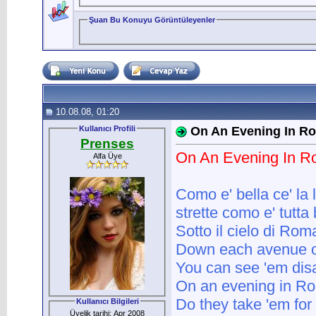
Şuan Bu Konuyu Görüntüleyenler
10.08.08, 01:20
Kullanıcı Profili
On An Evening In R
Prenses
On An Evening In 
Alfa Üye
Como e' bella ce' la l
strette como e' tutta
Sotto il cielo di Rom
Down each avenue or 
You can see 'em dis
On an evening in R
Do they take 'em fo
Kullanıcı Bilgileri
Üyelik tarihi: Apr 2008