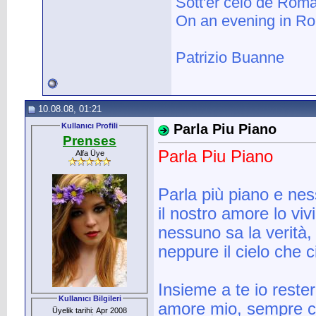
Sott'er celo de Roma 
On an evening in Ro
Patrizio Buanne
10.08.08, 01:21
Kullanıcı Profili
Parla Piu Piano
Prenses
Parla Piu Piano
Alfa Üye
Parla più piano e nes
il nostro amore lo viv
nessuno sa la verità,
neppure il cielo che 
Insieme a te io rester
Kullanıcı Bilgileri
amore mio, sempre c
Üyelik tarihi: Apr 2008