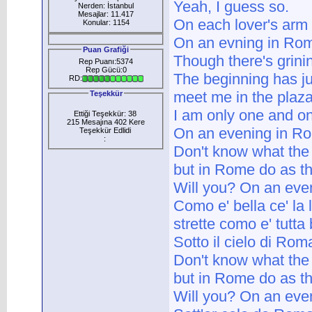
Yeah, I guess so.
Nerden: İstanbul
Mesajlar: 11.417
On each lover's arm a
Konular: 1154
On an evning in Ro
Puan Grafiği
Though there's grini
Rep Puanı:5374
Rep Gücü:0
The beginning has j
RD:
meet me in the plaz
Teşekkür
I am only one and on
Ettiği Teşekkür: 38
215 Mesajına 402 Kere
On an evening in R
Teşekkür Edlidi
:
Don't know what the 
but in Rome do as 
Will you? On an even
Como e' bella ce' la l
strette como e' tutta
Sotto il cielo di Rom
Don't know what the 
but in Rome do as t
Will you? On an even