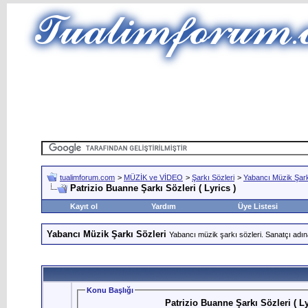
tualimforum.com
>
MÜZİK ve VİDEO
>
Şarkı Sözleri
>
Yabancı Müzik Şark
Patrizio Buanne Şarkı Sözleri ( Lyrics )
Kayıt ol
Yardım
Üye Listesi
Yabancı Müzik Şarkı Sözleri
Yabancı müzik şarkı sözleri. Sanatçı adın
Konu Başlığı
Patrizio Buanne Şarkı Sözleri ( Ly