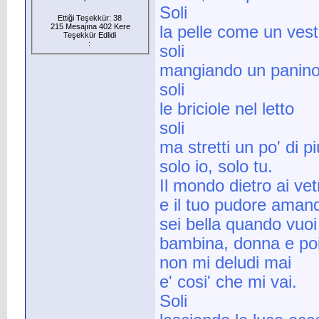
Soli
Ettiği Teşekkür: 38
215 Mesajına 402 Kere
la pelle come un vest
Teşekkür Edlidi
:
soli
mangiando un panino 
soli
le briciole nel letto
soli
ma stretti un po' di pi
solo io, solo tu.
Il mondo dietro ai ve
e il tuo pudore amand
sei bella quando vuoi
bambina, donna e po
non mi deludi mai
e' cosi' che mi vai.
Soli