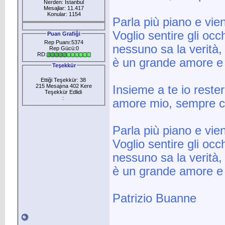
Nerden: İstanbul
Mesajlar: 11.417
Konular: 1154
Parla più piano e vien
Voglio sentire gli occh
Puan Grafiği
Rep Puanı:5374
nessuno sa la verità,
Rep Gücü:0
RD:
è un grande amore e 
Teşekkür
Ettiği Teşekkür: 38
215 Mesajına 402 Kere
Insieme a te io rester
Teşekkür Edlidi
:
amore mio, sempre c
Parla più piano e vien
Voglio sentire gli occh
nessuno sa la verità,
è un grande amore e 
Patrizio Buanne