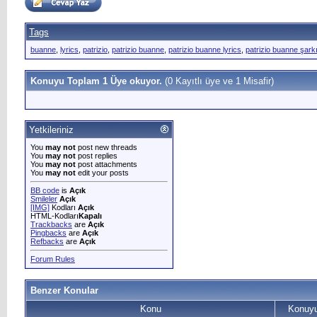
Tags
buanne
,
lyrics
,
patrizio
,
patrizio buanne
,
patrizio buanne lyrics
,
patrizio buanne şark
Konuyu Toplam 1 Üye okuyor.
(0 Kayıtlı üye ve 1 Misafir)
Yetkileriniz
You
may not
post new threads
You
may not
post replies
You
may not
post attachments
You
may not
edit your posts
BB code
is
Açık
Smileler
Açık
[IMG]
Kodları
Açık
HTML-Kodları
Kapalı
Trackbacks
are
Açık
Pingbacks
are
Açık
Refbacks
are
Açık
Forum Rules
Benzer Konular
Konu
Konuyu