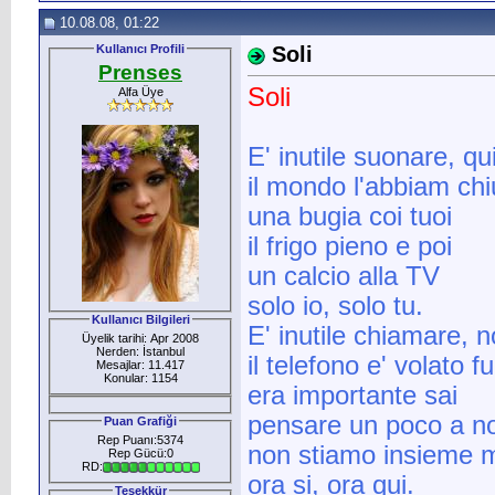
10.08.08, 01:22
Kullanıcı Profili
Soli
Prenses
Soli
Alfa Üye
E' inutile suonare, qu
il mondo l'abbiam chi
una bugia coi tuoi
il frigo pieno e poi
un calcio alla TV
solo io, solo tu.
Kullanıcı Bilgileri
E' inutile chiamare,
Üyelik tarihi: Apr 2008
Nerden: İstanbul
il telefono e' volato f
Mesajlar: 11.417
Konular: 1154
era importante sai
pensare un poco a no
Puan Grafiği
Rep Puanı:5374
non stiamo insieme 
Rep Gücü:0
RD:
ora si, ora qui.
Teşekkür