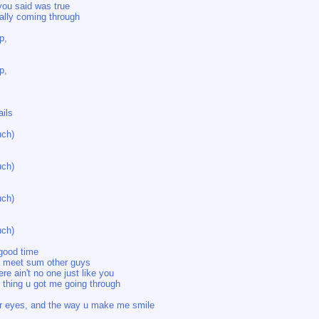
you said was true
eally coming through
p,
p,
ils
uch)
uch)
uch)
uch)
 good time
na meet sum other guys
re ain't no one just like you
s thing u got me going through
your eyes, and the way u make me smile