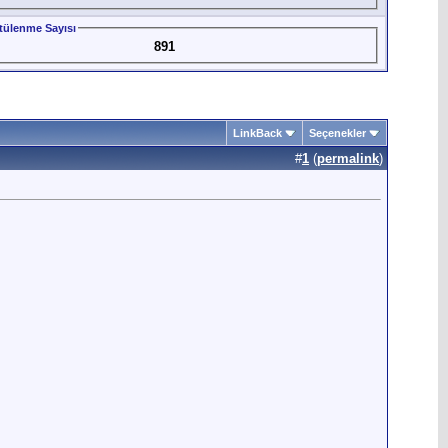
tülenme Sayısı
891
LinkBack
Seçenekler
#
1
(
permalink
)