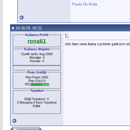
Paula De Anda
18.08.08, 00:25
Kullanıcı Profili
rona61
slm ben rona bana cyclone şarkısın sö
Kullanıcı Bilgileri
Üyelik tarihi: Aug 2008
Mesajlar: 4
Konular: 0
Puan Grafiği
Rep Puanı:1000
Rep Gücü:0
RD:
Teşekkür
Ettiği Teşekkür: 0
0 Mesajına 0 Kere Teşekkür
Edlidi
: