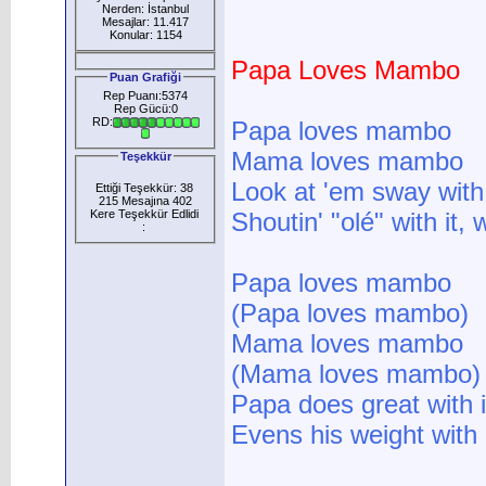
Nerden: İstanbul
Mesajlar: 11.417
Konular: 1154
Papa Loves Mambo
Puan Grafiği
Rep Puanı:5374
Rep Gücü:0
RD:
Papa loves mambo
Mama loves mambo
Teşekkür
Look at 'em sway with i
Ettiği Teşekkür: 38
215 Mesajına 402
Kere Teşekkür Edlidi
Shoutin' "olé" with it,
:
Papa loves mambo
(Papa loves mambo)
Mama loves mambo
(Mama loves mambo)
Papa does great with it
Evens his weight with 