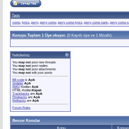
Tags
como
,
lyrics
,
perry
,
perry como
,
perry como lyrics
,
perry como şarkı
,
perry como şa
Konuyu Toplam 1 Üye okuyor.
(0 Kayıtlı üye ve 1 Misafir)
Yetkileriniz
You
may not
post new threads
You
may not
post replies
You
may not
post attachments
You
may not
edit your posts
BB code
is
Açık
Smileler
Açık
[IMG]
Kodları
Açık
HTML-Kodları
Kapalı
Trackbacks
are
Açık
Pingbacks
are
Açık
Refbacks
are
Açık
Forum Rules
Benzer Konular
Konu
Konuyu