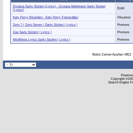
Oceana Şarkı Sözleri (Lyrics) - Oceana Mahlmann Şarkı Sözleri
Eylül
(Lyrics)
Katy Perry Resimleri - Katy Perry Fotografları
Okyanus
Zero 7 ( Zero Seven ) Şarkı Sözleri ( Lyrics )
Prenses
Zao Şarkı Sözleri ( Lyrics )
Prenses
We3Kings Lyrics Şarkı Sözleri ( Lyrics )
Prenses
Bütün Zaman Ayarları WEZ +
Powered 
Copyright ©2000
Search Engine F