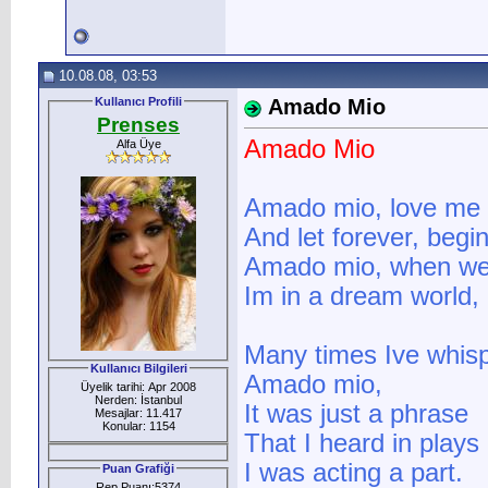
10.08.08, 03:53
Kullanıcı Profili
Amado Mio
Prenses
Amado Mio
Alfa Üye
Amado mio, love me 
And let forever, begin
Amado mio, when we
Im in a dream world, 
Many times Ive whis
Kullanıcı Bilgileri
Amado mio,
Üyelik tarihi: Apr 2008
Nerden: İstanbul
It was just a phrase
Mesajlar: 11.417
Konular: 1154
That I heard in plays
I was acting a part.
Puan Grafiği
Rep Puanı:5374