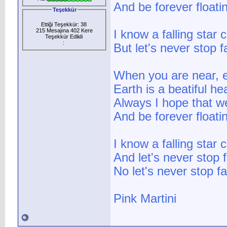
And be forever float
Teşekkür
Ettiği Teşekkür: 38
215 Mesajına 402 Kere
I know a falling star c
Teşekkür Edlidi
:
But let's never stop fa
When you are near, e
Earth is a beatiful h
Always I hope that we
And be forever float
I know a falling star c
And let's never stop f
No let's never stop fal
Pink Martini