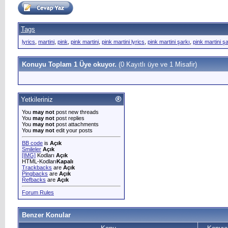
Tags
lyrics
,
martini
,
pink
,
pink martini
,
pink martini lyrics
,
pink martini şarkı
,
pink martini şa
Konuyu Toplam 1 Üye okuyor.
(0 Kayıtlı üye ve 1 Misafir)
Yetkileriniz
You
may not
post new threads
You
may not
post replies
You
may not
post attachments
You
may not
edit your posts
BB code
is
Açık
Smileler
Açık
[IMG]
Kodları
Açık
HTML-Kodları
Kapalı
Trackbacks
are
Açık
Pingbacks
are
Açık
Refbacks
are
Açık
Forum Rules
Benzer Konular