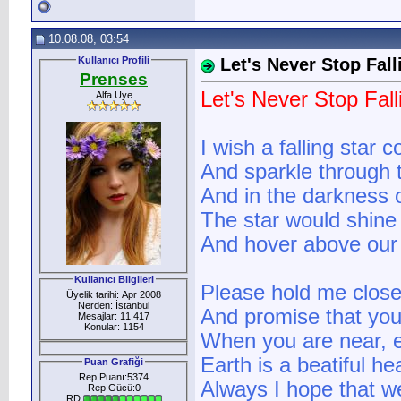
10.08.08, 03:54
Kullanıcı Profili
Let's Never Stop Fall
Prenses
Let's Never Stop Fall
Alfa Üye
I wish a falling star c
And sparkle through 
And in the darkness o
The star would shine 
And hover above our
Kullanıcı Bilgileri
Please hold me close
Üyelik tarihi: Apr 2008
Nerden: İstanbul
And promise that you
Mesajlar: 11.417
Konular: 1154
When you are near, e
Earth is a beatiful h
Puan Grafiği
Rep Puanı:5374
Always I hope that we
Rep Gücü:0
RD: