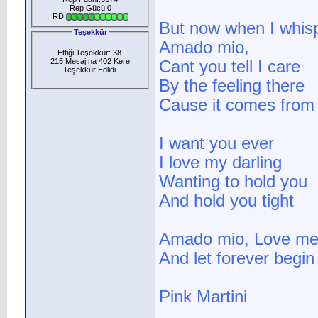
Rep Gücü:0
RD:
But now when I whis
Teşekkür
Amado mio,
Ettiği Teşekkür: 38
215 Mesajına 402 Kere
Cant you tell I care
Teşekkür Edlidi
:
By the feeling there
Cause it comes from
I want you ever
I love my darling
Wanting to hold you
And hold you tight
Amado mio, Love me 
And let forever begin 
Pink Martini