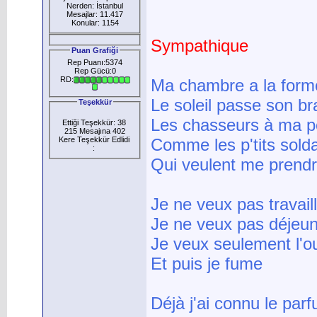
Nerden: İstanbul
Mesajlar: 11.417
Konular: 1154
Sympathique
Puan Grafiği
Rep Puanı:5374
Rep Gücü:0
RD:
Ma chambre a la form
Le soleil passe son br
Teşekkür
Les chasseurs à ma p
Ettiği Teşekkür: 38
215 Mesajına 402
Kere Teşekkür Edlidi
Comme les p'tits sold
:
Qui veulent me prend
Je ne veux pas travail
Je ne veux pas déjeu
Je veux seulement l'ou
Et puis je fume
Déjà j'ai connu le par