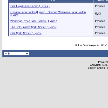
Konu
Konuyu
Pink Floyd Şarkı Sözleri ( Lyrics )
Prenses
Oceana Şarkı Sözleri (Lyrics) - Oceana Mahlmann Şarkı Sözleri
Eylül
(Lyrics)
We3Kings Lyrics Şarkı Sözleri ( Lyrics )
Prenses
The Pink Spiders Şarkı Sözleri ( Lyrics )
Prenses
Pink Şarkı Sözleri ( Lyrics )
Prenses
Bütün Zaman Ayarları WEZ +
Powered 
Copyright ©2000
Search Engine F