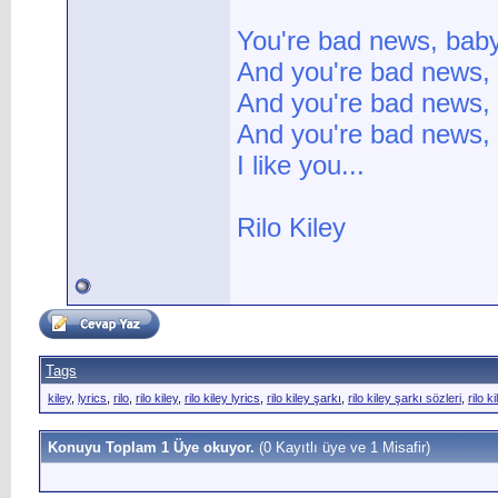
You're bad news, bab
And you're bad news,
And you're bad news, I
And you're bad news, I
I like you...
Rilo Kiley
Tags
kiley
,
lyrics
,
rilo
,
rilo kiley
,
rilo kiley lyrics
,
rilo kiley şarkı
,
rilo kiley şarkı sözleri
,
rilo k
Konuyu Toplam 1 Üye okuyor.
(0 Kayıtlı üye ve 1 Misafir)