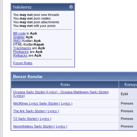
Yetkileriniz
You
may not
post new threads
You
may not
post replies
You
may not
post attachments
You
may not
edit your posts
BB code
is
Açık
Smileler
Açık
[IMG]
Kodları
Açık
HTML-Kodları
Kapalı
Trackbacks
are
Açık
Pingbacks
are
Açık
Refbacks
are
Açık
Forum Rules
Benzer Konular
Konu
Konuyu
Oceana Şarkı Sözleri (Lyrics) - Oceana Mahlmann Şarkı Sözleri
Eylül
(Lyrics)
We3Kings Lyrics Şarkı Sözleri ( Lyrics )
Prenses
The Ark Şarkı Sözleri ( Lyrics )
Prenses
T2 Şarkı Sözleri ( Lyrics )
Prenses
Nevertheless Şarkı Sözleri ( Lyrics )
Prenses