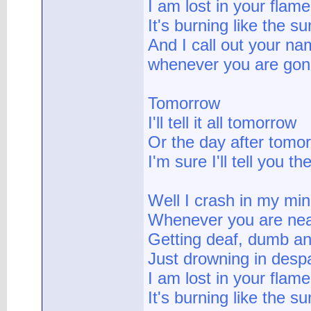
I am lost in your flame
It's burning like the su
And I call out your n
whenever you are go
Tomorrow
I'll tell it all tomorrow
Or the day after tomo
I'm sure I'll tell you th
Well I crash in my mi
Whenever you are ne
Getting deaf, dumb an
Just drowning in despa
I am lost in your flame
It's burning like the su