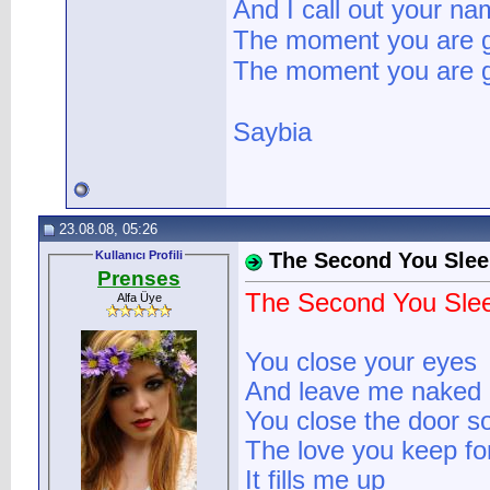
And I call out your n
The moment you are 
The moment you are g
Saybia
23.08.08, 05:26
Kullanıcı Profili
The Second You Sle
Prenses
The Second You Sle
Alfa Üye
You close your eyes
And leave me naked 
You close the door so
The love you keep f
It fills me up