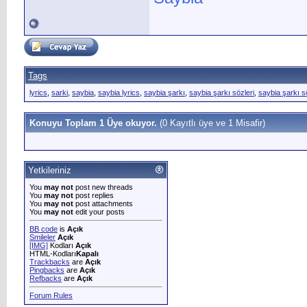
Tags
lyrics
,
sarki
,
saybia
,
saybia lyrics
,
saybia şarkı
,
saybia şarkı sözleri
,
saybia şarkı sö
Konuyu Toplam 1 Üye okuyor.
(0 Kayıtlı üye ve 1 Misafir)
Yetkileriniz
You
may not
post new threads
You
may not
post replies
You
may not
post attachments
You
may not
edit your posts
BB code
is
Açık
Smileler
Açık
[IMG]
Kodları
Açık
HTML-Kodları
Kapalı
Trackbacks
are
Açık
Pingbacks
are
Açık
Refbacks
are
Açık
Forum Rules