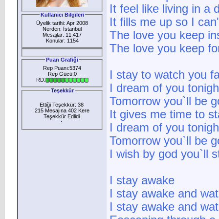
It feel like living in a
Kullanıcı Bilgileri
It fills me up so I can
Üyelik tarihi: Apr 2008
Nerden: İstanbul
The love you keep in
Mesajlar: 11.417
Konular: 1154
The love you keep f
Puan Grafiği
Rep Puanı:5374
I stay to watch you 
Rep Gücü:0
RD:
I dream of you tonigh
Teşekkür
Tomorrow you`ll be 
Ettiği Teşekkür: 38
215 Mesajına 402 Kere
It gives me time to s
Teşekkür Edlidi
:
I dream of you tonigh
Tomorrow you`ll be 
I wish by god you`ll s
I stay awake
I stay awake and wat
I stay awake and watc