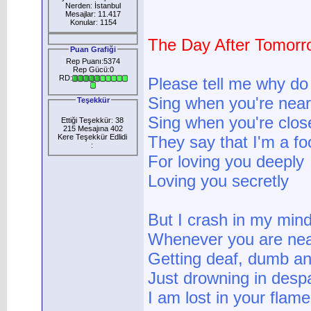
Nerden: İstanbul
Mesajlar: 11.417
Konular: 1154
The Day After Tomorr
Puan Grafiği
Rep Puanı:5374
Rep Gücü:0
RD:
Please tell me why do
Sing when you're nea
Teşekkür
Sing when you're clos
Ettiği Teşekkür: 38
215 Mesajına 402
Kere Teşekkür Edlidi
They say that I'm a fo
:
For loving you deeply
Loving you secretly
But I crash in my min
Whenever you are ne
Getting deaf, dumb an
Just drowning in despa
I am lost in your flame