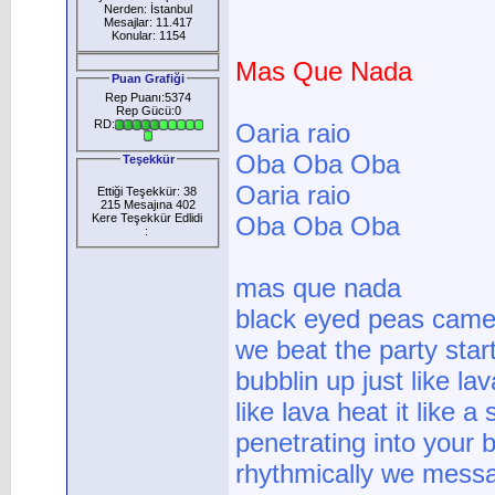
Nerden: İstanbul
Mesajlar: 11.417
Konular: 1154
Mas Que Nada
Puan Grafiği
Rep Puanı:5374
Rep Gücü:0
RD:
Oaria raio
Oba Oba Oba
Teşekkür
Oaria raio
Ettiği Teşekkür: 38
215 Mesajına 402
Kere Teşekkür Edlidi
Oba Oba Oba
:
mas que nada
black eyed peas came 
we beat the party star
bubblin up just like lav
like lava heat it like a
penetrating into your
rhythmically we mess