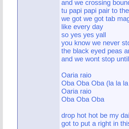
and we crossing bound
tu papi papi pair to the
we got we got tab mag
like every day
so yes yes yall
you know we never stop
the black eyed peas ar
and we wont stop until
Oaria raio
Oba Oba Oba (la la la 
Oaria raio
Oba Oba Oba
drop hot hot be my dai
got to put a right in t