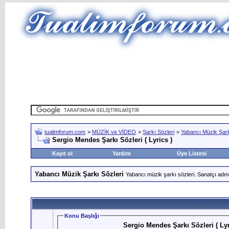
tualimforum.com
>
MÜZİK ve VİDEO
>
Şarkı Sözleri
>
Yabancı Müzik Şark
Sergio Mendes Şarkı Sözleri ( Lyrics )
Kayıt ol
Yardım
Üye Listesi
Yabancı Müzik Şarkı Sözleri
Yabancı müzik şarkı sözleri. Sanatçı adın
Konu Başlığı
Sergio Mendes Şarkı Sözleri ( Lyr