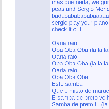
mas que nada, we gonn
peas and Sergio Men
badabababababaaaaa
sergio play your piano
check it out
Oaria raio
Oba Oba Oba (la la la 
Oaria raio
Oba Oba Oba (la la la 
Oaria raio
Oba Oba Oba
Este samba
Que e misto de marac
E samba de preto vel
Samba de preto tu (la l