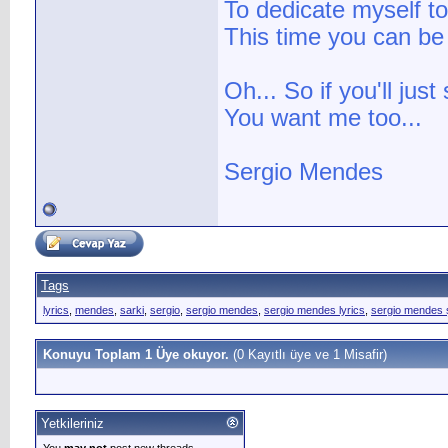
To dedicate myself t
This time you can be
Oh... So if you'll just
You want me too...
Sergio Mendes
Tags
lyrics
,
mendes
,
sarki
,
sergio
,
sergio mendes
,
sergio mendes lyrics
,
sergio mendes 
Konuyu Toplam 1 Üye okuyor.
(0 Kayıtlı üye ve 1 Misafir)
Yetkileriniz