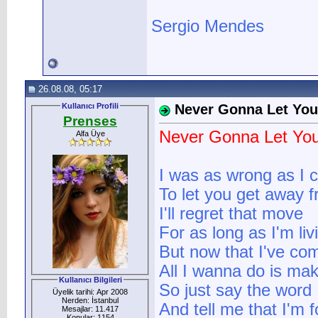
Sergio Mendes
26.08.08, 05:17
Kullanıcı Profili
Never Gonna Let Yo
Prenses
Never Gonna Let Yo
Alfa Üye
I was as wrong as I 
To let you get away 
I'll regret that move
For as long as I'm liv
But now that I've com
All I wanna do is mak
Kullanıcı Bilgileri
So just say the word
Üyelik tarihi: Apr 2008
Nerden: İstanbul
And tell me that I'm 
Mesajlar: 11.417
Konular: 1154