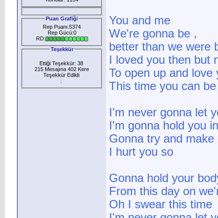
You and me
Puan Grafiği
Rep Puanı:5374
We're gonna be ,
Rep Gücü:0
RD:
better than we were 
Teşekkür
I loved you then but 
Ettiği Teşekkür: 38
215 Mesajına 402 Kere
To open up and love
Teşekkür Edlidi
:
This time you can be
I'm never gonna let 
I'm gonna hold you i
Gonna try and make u
I hurt you so
Gonna hold your body
From this day on we'
Oh I swear this time
I'm never gonna let 