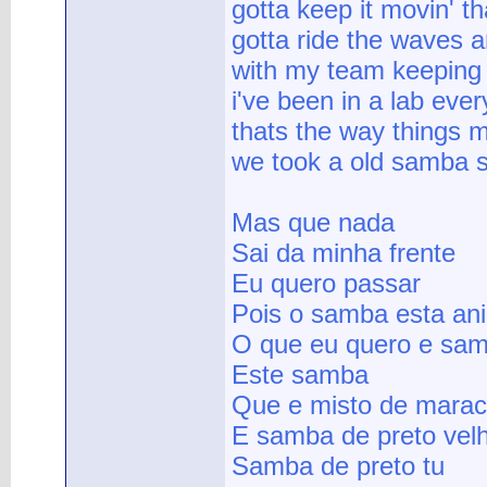
gotta keep it movin' t
gotta ride the waves a
with my team keeping 
i've been in a lab every
thats the way things 
we took a old samba s
Mas que nada
Sai da minha frente
Eu quero passar
Pois o samba esta an
O que eu quero e sa
Este samba
Que e misto de marac
E samba de preto vel
Samba de preto tu