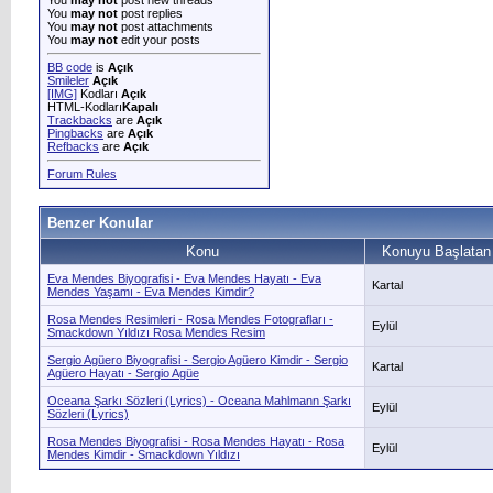
You
may not
post new threads
You
may not
post replies
You
may not
post attachments
You
may not
edit your posts
BB code
is
Açık
Smileler
Açık
[IMG]
Kodları
Açık
HTML-Kodları
Kapalı
Trackbacks
are
Açık
Pingbacks
are
Açık
Refbacks
are
Açık
Forum Rules
Benzer Konular
Konu
Konuyu Başlatan
Eva Mendes Biyografisi - Eva Mendes Hayatı - Eva
Kartal
Mendes Yaşamı - Eva Mendes Kimdir?
Rosa Mendes Resimleri - Rosa Mendes Fotografları -
Eylül
Smackdown Yıldızı Rosa Mendes Resim
Sergio Agüero Biyografisi - Sergio Agüero Kimdir - Sergio
Kartal
Agüero Hayatı - Sergio Agüe
Oceana Şarkı Sözleri (Lyrics) - Oceana Mahlmann Şarkı
Eylül
Sözleri (Lyrics)
Rosa Mendes Biyografisi - Rosa Mendes Hayatı - Rosa
Eylül
Mendes Kimdir - Smackdown Yıldızı