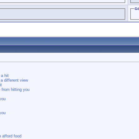
Gö
a hit
a different view
t
 from hitting you
you
you
n afford food