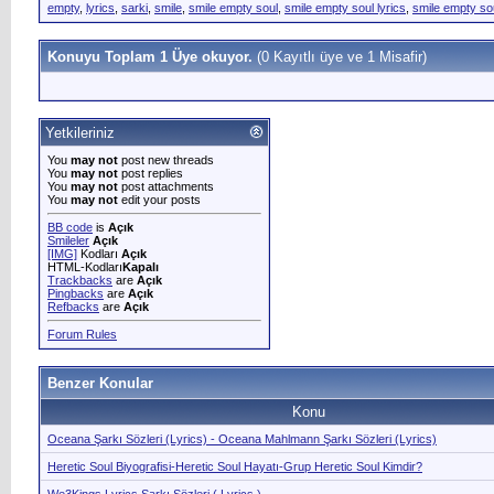
empty
,
lyrics
,
sarki
,
smile
,
smile empty soul
,
smile empty soul lyrics
,
smile empty so
Konuyu Toplam 1 Üye okuyor.
(0 Kayıtlı üye ve 1 Misafir)
Yetkileriniz
You
may not
post new threads
You
may not
post replies
You
may not
post attachments
You
may not
edit your posts
BB code
is
Açık
Smileler
Açık
[IMG]
Kodları
Açık
HTML-Kodları
Kapalı
Trackbacks
are
Açık
Pingbacks
are
Açık
Refbacks
are
Açık
Forum Rules
Benzer Konular
Konu
Oceana Şarkı Sözleri (Lyrics) - Oceana Mahlmann Şarkı Sözleri (Lyrics)
Heretic Soul Biyografisi-Heretic Soul Hayatı-Grup Heretic Soul Kimdir?