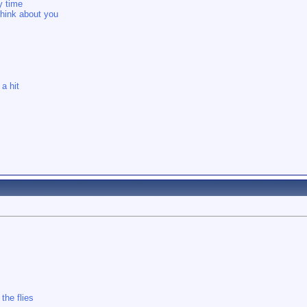
y time
think about you
a hit
the flies