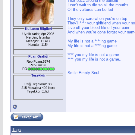
That buzz around the bullshit
I can't wait to die so all the mouths
Of the vultures can be fed
They only care when you're on top
They'll **** your girlfriend when your no
Live off your blood life off your pain
Kullanıcı Bilgileri
And when you're gone forget your nam
Üyelik tarihi: Apr 2008
Nerden: İstanbul
My life is not a ****ing game
Mesajlar: 11.417
Konular: 1154
My life is not a ****ing game
**** you my life is not a game
Puan Grafiği
**** you my life is not a game...
Rep Puanı:5374
Rep Gücü:0
RD:
Smile Empty Soul
Teşekkür
Ettiği Teşekkür: 38
215 Mesajına 402 Kere
Teşekkür Edlidi
:
Tags