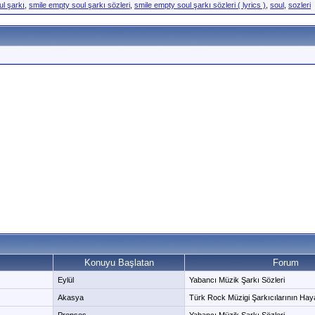
ul şarkı
,
smile empty soul şarkı sözleri
,
smile empty soul şarkı sözleri ( lyrics )
,
soul
,
sozleri
Konuyu Başlatan
Forum
Eylül
Yabancı Müzik Şarkı Sözleri
Akasya
Türk Rock Müzigi Şarkıcılarının Hayatl