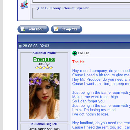
Şuan Bu Konuyu Görüntüleyenler
28.08.08, 02:03
Kullanıcı Profili
The Hit
Prenses
The Hit
Alfa Üye
Hey record company, do you need 
Cause I need a hit too, to give me 
Hey Mr. Producer do you need a hi
Cause I want a hit too, to keep me
Just being in the same room with 
Makes me want to get high
So I can forget you
Just being in the same room with 
I think I'm losing my mind
I've got nothin to lose.
Hey landlord, do you need the rent
Kullanıcı Bilgileri
Cause I need the rent too, so I ca
Üyelik tarihi: Apr 2008