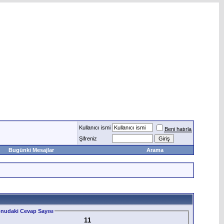
Kullanıcı ismi
Beni hatırla
Şifreniz
Bugünki Mesajlar
Arama
nudaki Cevap Sayısı
11