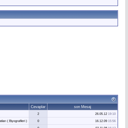
Cevaplar
son Mesaj
2
26.05.12
19:10
arı ( Biyografileri )
0
16.12.09
15:56