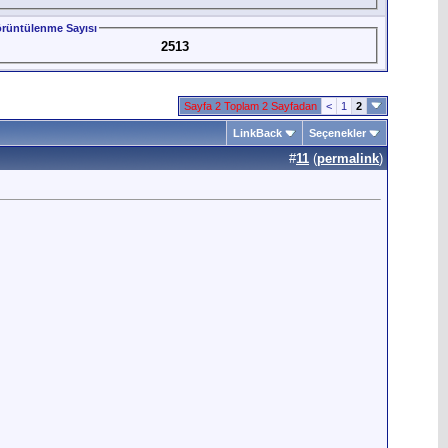
rüntülenme Sayısı
2513
Sayfa 2 Toplam 2 Sayfadan
<
1
2
LinkBack
Seçenekler
#
11
(
permalink
)