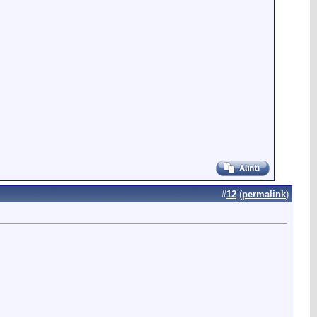
#
12
(
permalink
)