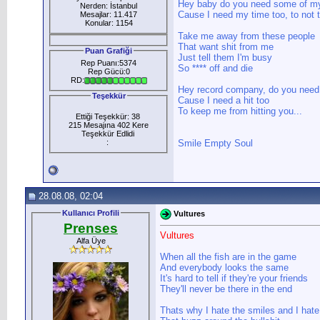
Hey baby do you need some of m
Nerden: İstanbul
Cause I need my time too, to not 
Mesajlar: 11.417
Konular: 1154
Take me away from these people
That want shit from me
Puan Grafiği
Just tell them I'm busy
Rep Puanı:5374
So **** off and die
Rep Gücü:0
RD:
Hey record company, do you need 
Teşekkür
Cause I need a hit too
To keep me from hitting you...
Ettiği Teşekkür: 38
215 Mesajına 402 Kere
Teşekkür Edlidi
:
Smile Empty Soul
28.08.08, 02:04
Kullanıcı Profili
Vultures
Prenses
Vultures
Alfa Üye
When all the fish are in the game
And everybody looks the same
It's hard to tell if they're your friends
They'll never be there in the end
Thats why I hate the smiles and I hate 