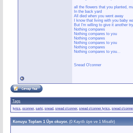
all the flowers that you planted, 
In the back yard
All died when you went away
I know that living with you baby 
But I'm willing to give it another tr
Nothing compares
Nothing compares to you
Nothing compares
Nothing compares to you
Nothing compares
Nothing compares to you...
Snead O'conner
Tags
lyrics
,
oconner
,
sarki
,
snead
,
snead o'conner
,
snead o'conner lyrics
,
snead o'conne
Konuyu Toplam 1 Üye okuyor.
(0 Kayıtlı üye ve 1 Misafir)