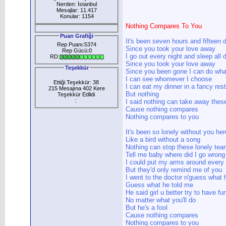
Nerden: İstanbul
Mesajlar: 11.417
Konular: 1154
Nothing Compares To You
Puan Grafiği
It's been seven hours and fifteen 
Rep Puanı:5374
Since you took your love away
Rep Gücü:0
I go out every night and sleep all 
RD:
Since you took your love away
Teşekkür
Since you been gone I can do wha
I can see whomever I choose
Ettiği Teşekkür: 38
I can eat my dinner in a fancy res
215 Mesajına 402 Kere
But nothing
Teşekkür Edlidi
:
I said nothing can take away thes
Cause nothing compares
Nothing compares to you
It's been so lonely without you her
Like a bird without a song
Nothing can stop these lonely tear
Tell me baby where did I go wrong
I could put my arms around every 
But they'd only remind me of you
I went to the doctor n'guess what 
Guess what he told me
He said girl u better try to have fu
No matter what you'll do
But he's a fool
Cause nothing compares
Nothing compares to you