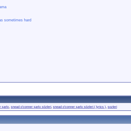
mama
was sometimes hard
y
r şarkı
,
snead o'conner şarkı sözleri
,
snead o'conner şarkı sözleri ( lyrics )
,
sozleri