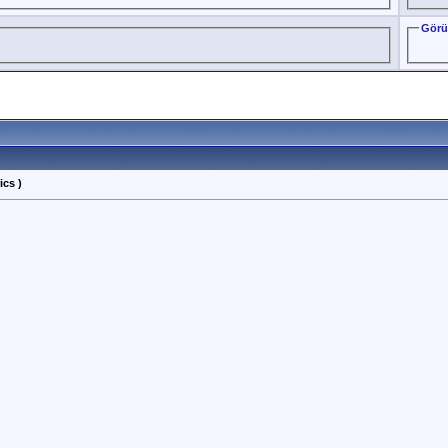
Görü
ics )