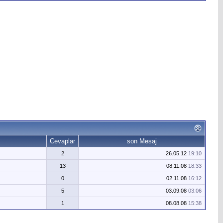
Cevaplar
son Mesaj
2
26.05.12
19:10
13
08.11.08
18:33
0
02.11.08
16:12
5
03.09.08
03:06
1
08.08.08
15:38