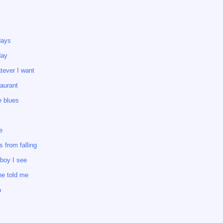
days
day
tever I want
taurant
e blues
e
s from falling
boy I see
he told me
n