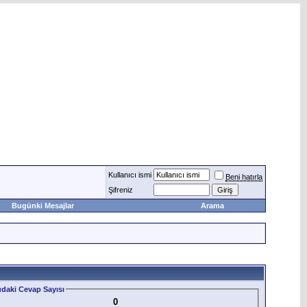
Kullanıcı ismi
Beni hatırla
Şifreniz
Bugünki Mesajlar
Arama
daki Cevap Sayısı
0