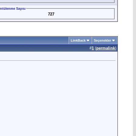
ntülenme Sayısı
727
LinkBack
Seçenekler
#
1
(
permalink
)