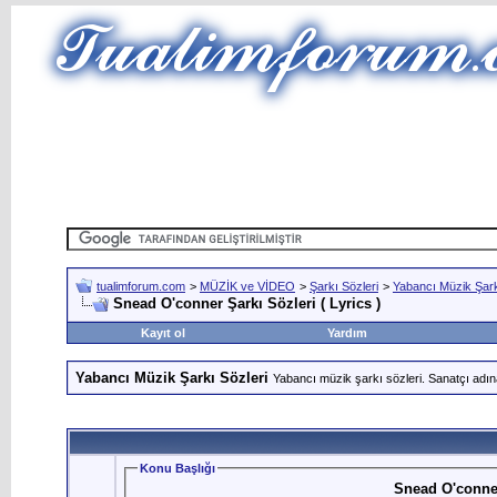
tualimforum.com
>
MÜZİK ve VİDEO
>
Şarkı Sözleri
>
Yabancı Müzik Şark
Snead O'conner Şarkı Sözleri ( Lyrics )
Kayıt ol
Yardım
Yabancı Müzik Şarkı Sözleri
Yabancı müzik şarkı sözleri. Sanatçı adın
Konu Başlığı
Snead O'conner 