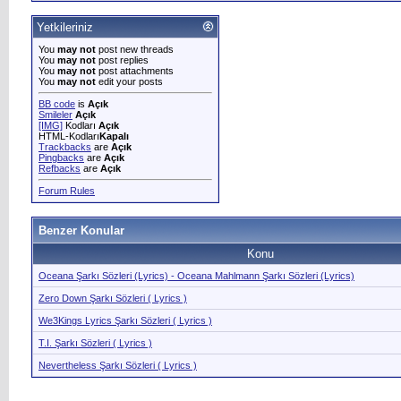
Yetkileriniz
You
may not
post new threads
You
may not
post replies
You
may not
post attachments
You
may not
edit your posts
BB code
is
Açık
Smileler
Açık
[IMG]
Kodları
Açık
HTML-Kodları
Kapalı
Trackbacks
are
Açık
Pingbacks
are
Açık
Refbacks
are
Açık
Forum Rules
Benzer Konular
Konu
Oceana Şarkı Sözleri (Lyrics) - Oceana Mahlmann Şarkı Sözleri (Lyrics)
Zero Down Şarkı Sözleri ( Lyrics )
We3Kings Lyrics Şarkı Sözleri ( Lyrics )
T.I. Şarkı Sözleri ( Lyrics )
Nevertheless Şarkı Sözleri ( Lyrics )