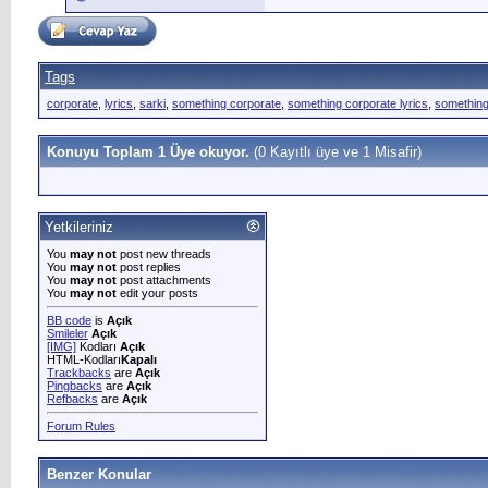
Tags
corporate
,
lyrics
,
sarki
,
something corporate
,
something corporate lyrics
,
something
Konuyu Toplam 1 Üye okuyor.
(0 Kayıtlı üye ve 1 Misafir)
Yetkileriniz
You
may not
post new threads
You
may not
post replies
You
may not
post attachments
You
may not
edit your posts
BB code
is
Açık
Smileler
Açık
[IMG]
Kodları
Açık
HTML-Kodları
Kapalı
Trackbacks
are
Açık
Pingbacks
are
Açık
Refbacks
are
Açık
Forum Rules
Benzer Konular