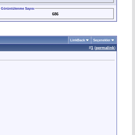
Görüntülenme Sayısı
686
LinkBack
Seçenekler
#
1
(
permalink
)