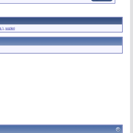
s )
,
sozleri