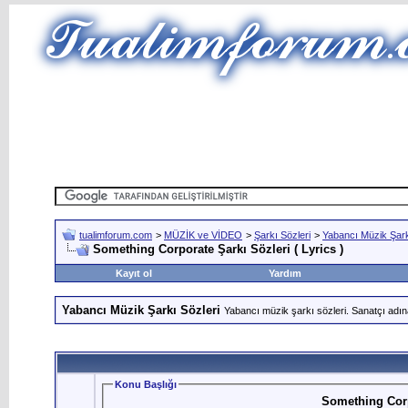
tualimforum.com
>
MÜZİK ve VİDEO
>
Şarkı Sözleri
>
Yabancı Müzik Şark
Something Corporate Şarkı Sözleri ( Lyrics )
Kayıt ol
Yardım
Yabancı Müzik Şarkı Sözleri
Yabancı müzik şarkı sözleri. Sanatçı adın
Konu Başlığı
Something Corpo