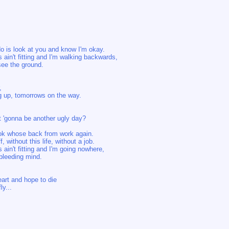
do is look at you and know I'm okay.
 ain't fitting and I'm walking backwards,
see the ground.
,
g up, tomorrows on the way.
t 'gonna be another ugly day?
ook whose back from work again.
, without this life, without a job.
ain't fitting and I'm going nowhere,
 bleeding mind.
art and hope to die
ly...