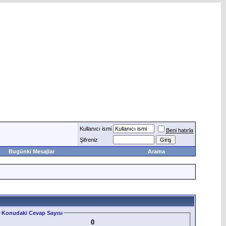
Kullanıcı ismi
Beni hatırla
Şifreniz
Bugünki Mesajlar
Arama
Konudaki Cevap Sayısı
0