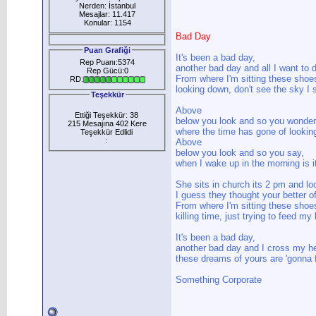
Nerden: İstanbul
Mesajlar: 11.417
Konular: 1154
Bad Day
Puan Grafiği
It's been a bad day,
Rep Puanı:5374
another bad day and all I want to 
Rep Gücü:0
From where I'm sitting these shoes
RD:
looking down, don't see the sky I 
Teşekkür
Above
Ettiği Teşekkür: 38
below you look and so you wonder
215 Mesajına 402 Kere
where the time has gone of lookin
Teşekkür Edlidi
:
Above
below you look and so you say,
when I wake up in the morning is i
She sits in church its 2 pm and l
I guess they thought your better off
From where I'm sitting these shoes 
killing time, just trying to feed my
It's been a bad day,
another bad day and I cross my he
these dreams of yours are 'gonna f
Something Corporate