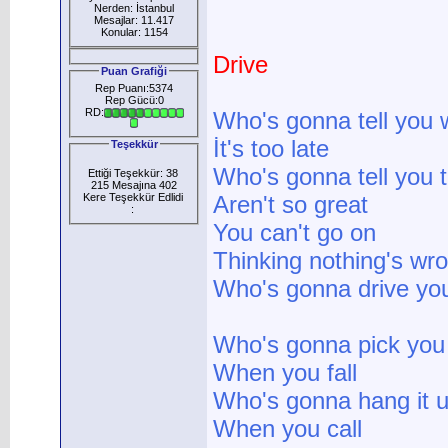
Nerden: İstanbul
Mesajlar: 11.417
Konular: 1154
Drive
Puan Grafiği
Rep Puanı:5374
Rep Gücü:0
RD:
Who's gonna tell you
İt's too late
Teşekkür
Who's gonna tell you 
Ettiği Teşekkür: 38
215 Mesajına 402
Kere Teşekkür Edlidi
Aren't so great
:
You can't go on
Thinking nothing's wr
Who's gonna drive yo
Who's gonna pick you
When you fall
Who's gonna hang it 
When you call