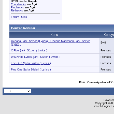
HTML-Kodları
Kapalı
Trackbacks
are
Açık
Pingbacks
are
Açık
Refbacks
are
Açık
Forum Rules
Benzer Konular
Konu
Konuyu
Oceana Şarkı Sözleri (Lyrics) - Oceana Mahlmann Şarkı Sözleri
Eylül
(Lyrics)
X Five Şarkı Sözleri ( Lyrics )
Prenses
We3Kings Lyrics Şarkı Sözleri ( Lyrics )
Prenses
The O.C. Şarkı Sözleri ( Lyrics )
Prenses
Plus One Şarkı Sözleri ( Lyrics )
Prenses
Bütün Zaman Ayarları WEZ +
Powered 
Copyright ©2000
Search Engine F