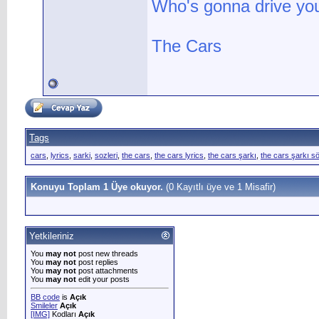
Who's gonna drive you
The Cars
Tags
cars
,
lyrics
,
sarki
,
sozleri
,
the cars
,
the cars lyrics
,
the cars şarkı
,
the cars şarkı sö
Konuyu Toplam 1 Üye okuyor.
(0 Kayıtlı üye ve 1 Misafir)
Yetkileriniz
You
may not
post new threads
You
may not
post replies
You
may not
post attachments
You
may not
edit your posts
BB code
is
Açık
Smileler
Açık
[IMG]
Kodları
Açık