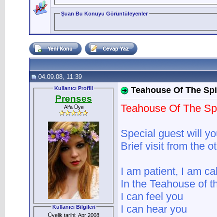
Şuan Bu Konuyu Görüntüleyenler
04.09.08, 11:39
Kullanıcı Profili
Teahouse Of The Spi
Prenses
Teahouse Of The Spi
Alfa Üye
Special guest will y
Brief visit from the o
I am patient, I am ca
In the Teahouse of th
I can feel you
I can hear you
Kullanıcı Bilgileri
Üyelik tarihi: Apr 2008