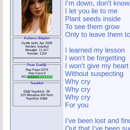
I'm down, don't know
I let you lie to me
Plant seeds inside
To see them grow
Only to leave them to
Kullanıcı Bilgileri
Üyelik tarihi: Apr 2008
Nerden: İstanbul
I learned my lesson
Mesajlar: 11.417
Konular: 1154
I won't be forgetting
I won't give my heart
Puan Grafiği
Rep Puanı:5374
Without suspecting
Rep Gücü:0
RD:
Why cry
Teşekkür
Why cry
Ettiği Teşekkür: 38
215 Mesajına 402 Kere
Why cry
Teşekkür Edlidi
:
For you
I've been lost and fin
Out that I've been su