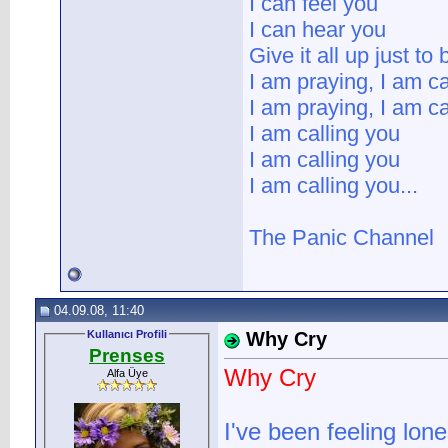
I can feel you
I can hear you
Give it all up just to
I am praying, I am ca
I am praying, I am ca
I am calling you
I am calling you
I am calling you...
The Panic Channel
04.09.08, 11:40
Kullanıcı Profili
Why Cry
Prenses
Why Cry
Alfa Üye
I've been feeling lo