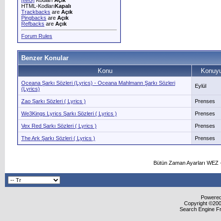
[IMG]
Kodları
Açık
HTML-Kodları
Kapalı
Trackbacks
are
Açık
Pingbacks
are
Açık
Refbacks
are
Açık
Forum Rules
Benzer Konular
Konu
Konuyu
Oceana Şarkı Sözleri (Lyrics) - Oceana Mahlmann Şarkı Sözleri
Eylül
(Lyrics)
Zao Şarkı Sözleri ( Lyrics )
Prenses
We3Kings Lyrics Şarkı Sözleri ( Lyrics )
Prenses
Vex Red Şarkı Sözleri ( Lyrics )
Prenses
The Ark Şarkı Sözleri ( Lyrics )
Prenses
Bütün Zaman Ayarları WEZ +
Powered 
Copyright ©2000
Search Engine F