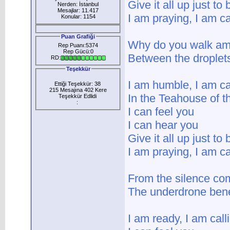
Give it all up just to
Nerden: İstanbul
Mesajlar: 11.417
I am praying, I am ca
Konular: 1154
Puan Grafiği
Why do you walk am
Rep Puanı:5374
Rep Gücü:0
Between the droplets
RD:
Teşekkür
I am humble, I am ca
Ettiği Teşekkür: 38
215 Mesajına 402 Kere
In the Teahouse of th
Teşekkür Edlidi
:
I can feel you
I can hear you
Give it all up just to
I am praying, I am ca
From the silence co
The underdrone ben
I am ready, I am call