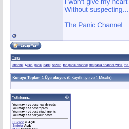
I won't give my heart
Without suspecting...
The Panic Channel
Tags
channel
,
lyrics
,
panic
,
sarki
,
sozleri
,
the panic channel
,
the panic channel lyrics
,
the
Konuyu Toplam 1 Üye okuyor.
(0 Kayıtlı üye ve 1 Misafir)
Yetkileriniz
You
may not
post new threads
You
may not
post replies
You
may not
post attachments
You
may not
edit your posts
BB code
is
Açık
Smileler
Açık