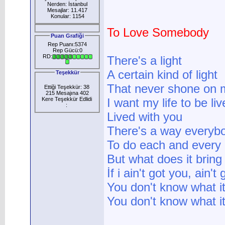
Nerden: İstanbul
Mesajlar: 11.417
Konular: 1154
To Love Somebody
Puan Grafiği
Rep Puanı:5374
Rep Gücü:0
RD:
There's a light
A certain kind of light
Teşekkür
That never shone on 
Ettiği Teşekkür: 38
215 Mesajına 402
Kere Teşekkür Edlidi
I want my life to be li
:
Lived with you
There's a way everyb
To do each and every li
But what does it bring
İf i ain't got you, ain't
You don't know what it
You don't know what it'