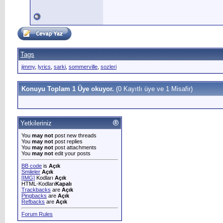
Tags
jimmy
,
lyrics
,
sarki
,
sommerville
,
sozleri
Konuyu Toplam 1 Üye okuyor.
(0 Kayıtlı üye ve 1 Misafir)
Yetkileriniz
You
may not
post new threads
You
may not
post replies
You
may not
post attachments
You
may not
edit your posts
BB code
is
Açık
Smileler
Açık
[IMG]
Kodları
Açık
HTML-Kodları
Kapalı
Trackbacks
are
Açık
Pingbacks
are
Açık
Refbacks
are
Açık
Forum Rules