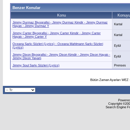
Benzer Konular
Konu
Konuyu
Jimmy Durmaz Biyografisi - Jimmy Durmaz Kimdir - Jimmy Durmaz
Kartal
Hayatı - Jimmy Durmaz Y
Jimmy Carter Biyografisi - Jimmy Carter Kimdir - Jimmy Carter
Kartal
Hayatı - Jimmy Carter Y
Oceana Şarkı Sözleri (Lyrics) - Oceana Mahlmann Şarkı Sözleri
Eylül
(Lyrics)
Jimmy Dixon Biyografisi - Jimmy Dixon Kimdir - Jimmy Dixon Hayatı -
Eylül
Jimmy Dixon Yaşam
Jimmy Soul Şarkı Sözleri (Lyrics)
Prenses
Bütün Zaman Ayarları WEZ +
Powered 
Copyright ©2000
Search Engine F