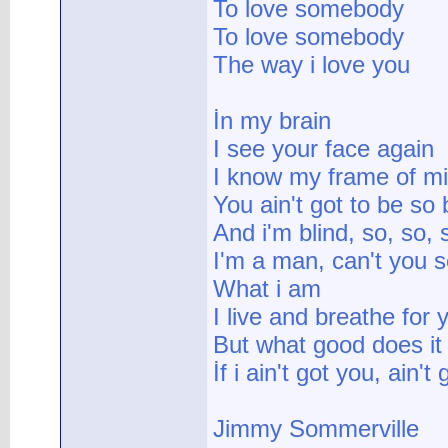
To love somebody
To love somebody
The way i love you
İn my brain
I see your face again
I know my frame of m
You ain't got to be so 
And i'm blind, so, so, 
I'm a man, can't you 
What i am
I live and breathe for 
But what good does it
İf i ain't got you, ain't
Jimmy Sommerville