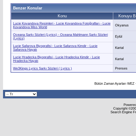
Benzer Konular
Konu
Konuyu B
Lucie Kovandova Resimleri - Lucie Kovandova Fotoğrafları - Lucie
Okyanus
Kovandova Miss World
Oceana Şarkı Sözleri (Lyrics) - Oceana Mahlmann Şarkı Sözleri
Eylül
(Lyrics)
Lucie Safarova Biyografisi - Lucie Safarova Kimdir - Lucie
Kartal
Safarova Hayatı
Lucie Hradecka Biyografisi - Lucie Hradecka Kimdir - Lucie
Kartal
Hradecka Hayatı
We3Kings Lyrics Şarkı Sözleri ( Lyrics )
Prenses
Bütün Zaman Ayarları WEZ +
Powered 
Copyright ©2000
Search Engine F