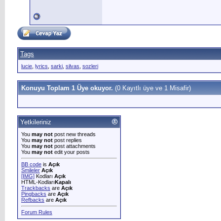
Tags
lucie
,
lyrics
,
sarki
,
silvas
,
sozleri
Konuyu Toplam 1 Üye okuyor.
(0 Kayıtlı üye ve 1 Misafir)
Yetkileriniz
You
may not
post new threads
You
may not
post replies
You
may not
post attachments
You
may not
edit your posts
BB code
is
Açık
Smileler
Açık
[IMG]
Kodları
Açık
HTML-Kodları
Kapalı
Trackbacks
are
Açık
Pingbacks
are
Açık
Refbacks
are
Açık
Forum Rules