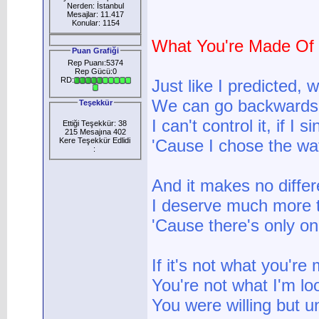
Nerden: İstanbul
Mesajlar: 11.417
Konular: 1154
What You're Made Of
Puan Grafiği
Rep Puanı:5374
Rep Gücü:0
RD:
Just like I predicted, w
We can go backwards,
Teşekkür
I can't control it, if I s
Ettiği Teşekkür: 38
215 Mesajına 402
Kere Teşekkür Edlidi
'Cause I chose the wat
:
And it makes no differ
I deserve much more t
'Cause there's only on
If it's not what you're
You're not what I'm lo
You were willing but 