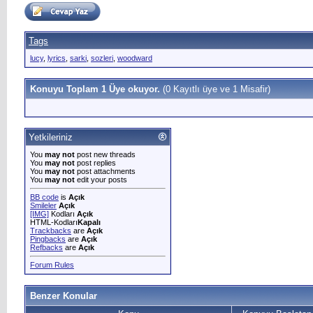
Tags
lucy
,
lyrics
,
sarki
,
sozleri
,
woodward
Konuyu Toplam 1 Üye okuyor.
(0 Kayıtlı üye ve 1 Misafir)
Yetkileriniz
You
may not
post new threads
You
may not
post replies
You
may not
post attachments
You
may not
edit your posts
BB code
is
Açık
Smileler
Açık
[IMG]
Kodları
Açık
HTML-Kodları
Kapalı
Trackbacks
are
Açık
Pingbacks
are
Açık
Refbacks
are
Açık
Forum Rules
Benzer Konular