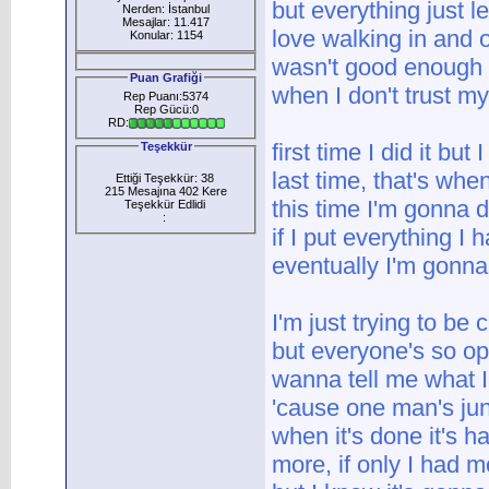
but everything just l
Nerden: İstanbul
Mesajlar: 11.417
love walking in and 
Konular: 1154
wasn't good enough
Puan Grafiği
when I don't trust mys
Rep Puanı:5374
Rep Gücü:0
RD:
first time I did it but I
Teşekkür
last time, that's when
Ettiği Teşekkür: 38
215 Mesajına 402 Kere
this time I'm gonna do
Teşekkür Edlidi
:
if I put everything I h
eventually I'm gonna
I'm just trying to be 
but everyone's so op
wanna tell me what I
'cause one man's jun
when it's done it's h
more, if only I had m