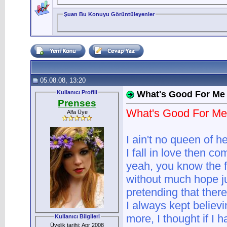
Şuan Bu Konuyu Görüntüleyenler
05.08.08, 13:20
Kullanıcı Profili
What's Good For Me
Prenses
What's Good For Me
Alfa Üye
I ain't no queen of h
I fall in love then com
yeah, you know the f
without much hope ju
pretending that ther
I always kept believin
more, I thought if I 
Kullanıcı Bilgileri
Üyelik tarihi: Apr 2008