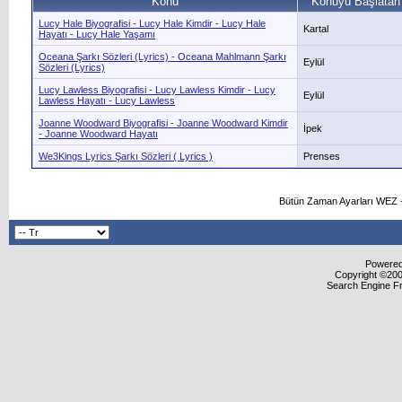
Konu
Konuyu Başlatan
Lucy Hale Biyografisi - Lucy Hale Kimdir - Lucy Hale
Kartal
Hayatı - Lucy Hale Yaşamı
Oceana Şarkı Sözleri (Lyrics) - Oceana Mahlmann Şarkı
Eylül
Sözleri (Lyrics)
Lucy Lawless Biyografisi - Lucy Lawless Kimdir - Lucy
Eylül
Lawless Hayatı - Lucy Lawless
Joanne Woodward Biyografisi - Joanne Woodward Kimdir
İpek
- Joanne Woodward Hayatı
We3Kings Lyrics Şarkı Sözleri ( Lyrics )
Prenses
Bütün Zaman Ayarları WEZ +
Powered 
Copyright ©2000
Search Engine F