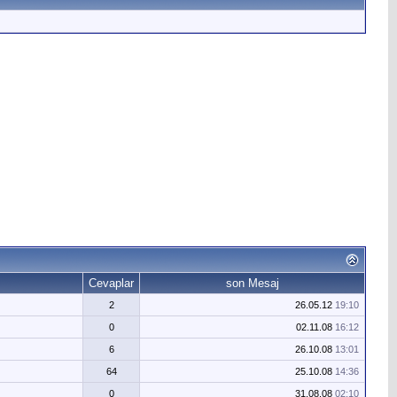
Cevaplar
son Mesaj
2
26.05.12
19:10
0
02.11.08
16:12
6
26.10.08
13:01
64
25.10.08
14:36
0
31.08.08
02:10