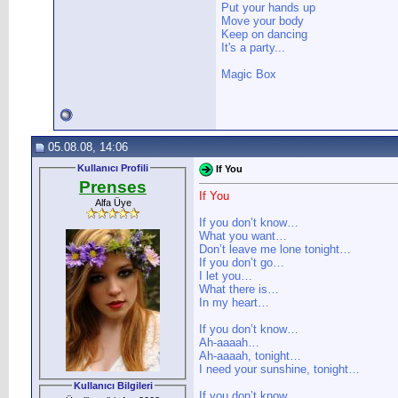
Put your hands up
Move your body
Keep on dancing
It's a party...
Magic Box
05.08.08, 14:06
Kullanıcı Profili
If You
Prenses
If You
Alfa Üye
If you don’t know…
What you want…
Don’t leave me lone tonight…
If you don’t go…
I let you…
What there is…
In my heart…
If you don’t know…
Ah-aaaah…
Ah-aaaah, tonight…
I need your sunshine, tonight…
Kullanıcı Bilgileri
If you don’t know,