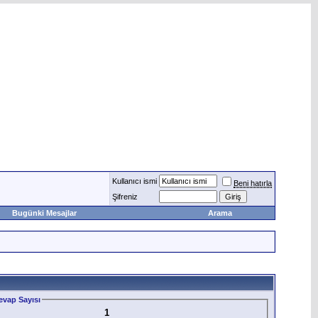
Kullanıcı ismi
Beni hatırla
Şifreniz
Bugünki Mesajlar
Arama
vap Sayısı
1