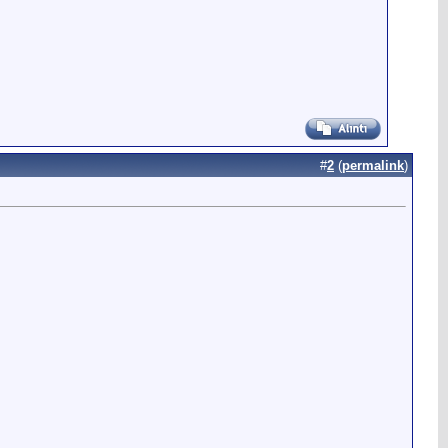
#
2
(
permalink
)