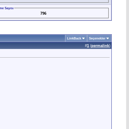
me Sayısı
796
LinkBack
Seçenekler
#
1
(
permalink
)