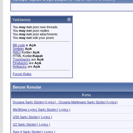
Yetkileriniz
You
may not
post new threads
You
may not
post replies
You
may not
post attachments
You
may not
edit your posts
BB code
is
Açık
Smileler
Açık
[IMG]
Kodları
Açık
HTML-Kodları
Kapalı
Trackbacks
are
Açık
Pingbacks
are
Açık
Refbacks
are
Açık
Forum Rules
Benzer Konular
Konu
Oceana Şarkı Sözleri (Lyrics) - Oceana Mahlmann Şarkı Sözleri (Lyrics)
We3Kings Lyrics Şarkı Sözleri ( Lyrics )
US5 Şarkı Sözleri ( Lyrics )
U2 Şarkı Sözleri ( Lyrics )
Sum 4 Şarkı Sözleri ( Lyrics )