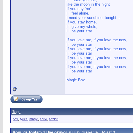
like the moon in the night
If you say ‘no’
I’ll feel alone,
I need your sunshine, tonight…
If you stay home,
I’ll give my whole,
I’ll be your star…
If you love me, if you love me now,
I’ll be your star
If you love me, if you love me now,
I’ll be your star
If you love me, if you love me now,
I’ll be your star
If you love me, if you love me now,
I’ll be your star
Magic Box
Tags
box
,
lyrics
,
magic
,
sarki
,
sozleri
Konuyu Toplam 1 Üye okuyor.
(0 Kayıtlı üye ve 1 Misafir)