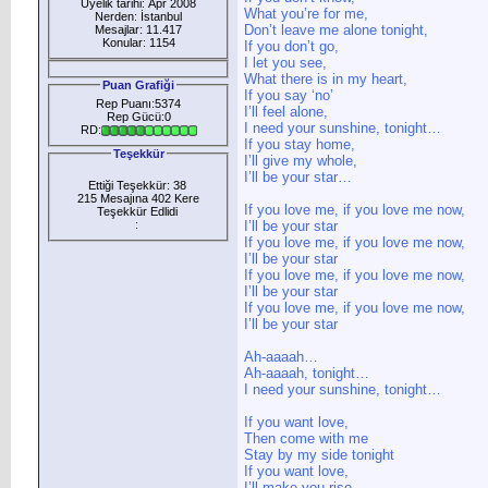
Üyelik tarihi: Apr 2008
What you’re for me,
Nerden: İstanbul
Don’t leave me alone tonight,
Mesajlar: 11.417
Konular: 1154
If you don’t go,
I let you see,
What there is in my heart,
Puan Grafiği
If you say ‘no’
Rep Puanı:5374
I’ll feel alone,
Rep Gücü:0
I need your sunshine, tonight…
RD:
If you stay home,
Teşekkür
I’ll give my whole,
I’ll be your star…
Ettiği Teşekkür: 38
215 Mesajına 402 Kere
If you love me, if you love me now,
Teşekkür Edlidi
:
I’ll be your star
If you love me, if you love me now,
I’ll be your star
If you love me, if you love me now,
I’ll be your star
If you love me, if you love me now,
I’ll be your star
Ah-aaaah…
Ah-aaaah, tonight…
I need your sunshine, tonight…
If you want love,
Then come with me
Stay by my side tonight
If you want love,
I’ll make you rise,