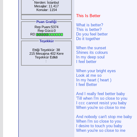
Nerden: İstanbul
Mesajlar: 11.417
Konular: 1154
This Is Better
Puan Grafiği
What is better?
Rep Puanı:5374
This is better?
Rep Gücü:0
Do you feel better
RD:
Do it together
Teşekkür
When the sunset
Ettiği Teşekkür: 38
Shines its colours
215 Mesajına 402 Kere
In my deep soul
Teşekkür Edlidi
:
I feel better
When your bright eyes
Look at me so
In my heart ( heart )
I feel Better
And I really feel better baby
'Till when I'm so close to you
I ccc cannot resist you baby
When you're so close to me
And nobody can't stop me baby
When I'm so close to you
I desire to touch you baby
When you're so close to me