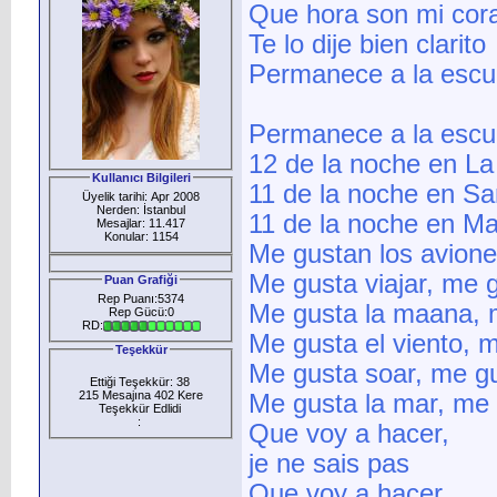
Que hora son mi cor
Te lo dije bien clarito
Permanece a la esc
Permanece a la esc
12 de la noche en L
Kullanıcı Bilgileri
11 de la noche en Sa
Üyelik tarihi: Apr 2008
Nerden: İstanbul
11 de la noche en M
Mesajlar: 11.417
Konular: 1154
Me gustan los avione
Me gusta viajar, me g
Puan Grafiği
Rep Puanı:5374
Me gusta la maana, 
Rep Gücü:0
RD:
Me gusta el viento, m
Teşekkür
Me gusta soar, me gu
Ettiği Teşekkür: 38
215 Mesajına 402 Kere
Me gusta la mar, me 
Teşekkür Edlidi
:
Que voy a hacer,
je ne sais pas
Que voy a hacer