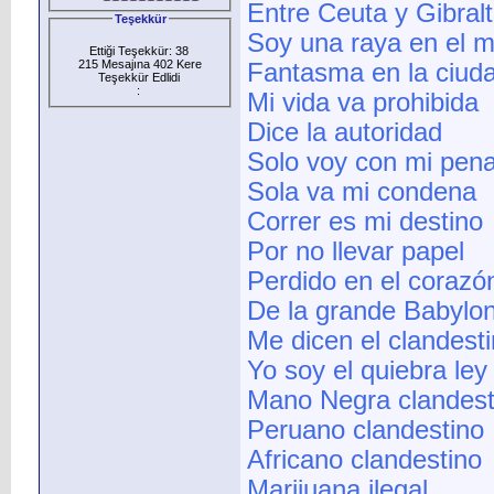
Entre Ceuta y Gibralt
Teşekkür
Soy una raya en el m
Ettiği Teşekkür: 38
215 Mesajına 402 Kere
Fantasma en la ciud
Teşekkür Edlidi
:
Mi vida va prohibida
Dice la autoridad
Solo voy con mi pen
Sola va mi condena
Correr es mi destino
Por no llevar papel
Perdido en el corazó
De la grande Babylo
Me dicen el clandest
Yo soy el quiebra ley
Mano Negra clandest
Peruano clandestino
Africano clandestino
Marijuana ilegal