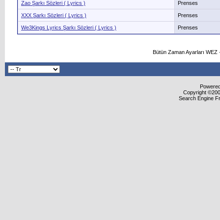
Zao Şarkı Sözleri ( Lyrics )
Prenses
XXX Şarkı Sözleri ( Lyrics )
Prenses
We3Kings Lyrics Şarkı Sözleri ( Lyrics )
Prenses
Bütün Zaman Ayarları WEZ +
Powered 
Copyright ©2000
Search Engine F