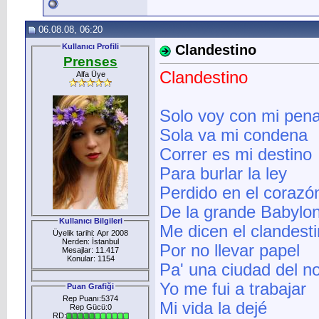
06.08.08, 06:20
Kullanıcı Profili
Clandestino
Prenses
Clandestino
Alfa Üye
Solo voy con mi pen
Sola va mi condena
Correr es mi destino
Para burlar la ley
Perdido en el corazó
De la grande Babylo
Kullanıcı Bilgileri
Me dicen el clandest
Üyelik tarihi: Apr 2008
Nerden: İstanbul
Por no llevar papel
Mesajlar: 11.417
Konular: 1154
Pa' una ciudad del no
Yo me fui a trabajar
Puan Grafiği
Rep Puanı:5374
Mi vida la dejé
Rep Gücü:0
RD: