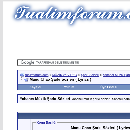
tualimforum.com
>
MÜZİK ve VİDEO
>
Şarkı Sözleri
>
Yabancı Müzik Şark
Manu Chao Şarkı Sözleri ( Lyrics )
Kayıt ol
Yardım
Üye Listesi
Yabancı Müzik Şarkı Sözleri
Yabancı müzik şarkı sözleri. Sanatçı adın
Konu Başlığı
Manu Chao Şarkı Sözleri ( Lyrics