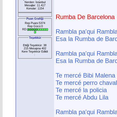
Nerden: İstanbul
Mesajlar: 11.417
Konular: 1154
Rumba De Barcelona
Puan Grafiği
Rep Puanı:5374
Rep Gücü:0
RD:
Rambla pa'qui Rambla 
Esa la Rumba de Bar
Teşekkür
Ettiği Teşekkür: 38
215 Mesajına 402
Kere Teşekkür Edlidi
Rambla pa'qui Rambla 
:
Esa la Rumba de Bar
Te mercé Bibi Malena
Te mercé perro chaval
Te mercé la policia
Te mercé Abdu Lila
Rambla pa'qui Rambla 