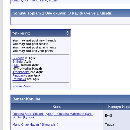
chao
,
lyrics
,
manu
,
sarki
,
sozleri
Konuyu Toplam 1 Üye okuyor.
(0 Kayıtlı üye ve 1 Misafir)
Yetkileriniz
You
may not
post new threads
You
may not
post replies
You
may not
post attachments
You
may not
edit your posts
BB code
is
Açık
Smileler
Açık
[IMG]
Kodları
Açık
HTML-Kodları
Kapalı
Trackbacks
are
Açık
Pingbacks
are
Açık
Refbacks
are
Açık
Forum Rules
Benzer Konular
Konu
Konuyu Başl
Oceana Şarkı Sözleri (Lyrics) - Oceana Mahlmann Şarkı
Eylül
Sözleri (Lyrics)
Manu Chao Hayatı ( Biyografisi )
Tugba