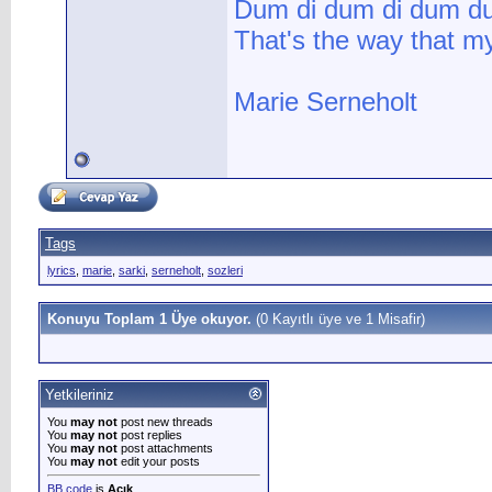
Dum di dum di dum du
That's the way that my
Marie Serneholt
Tags
lyrics
,
marie
,
sarki
,
serneholt
,
sozleri
Konuyu Toplam 1 Üye okuyor.
(0 Kayıtlı üye ve 1 Misafir)
Yetkileriniz
You
may not
post new threads
You
may not
post replies
You
may not
post attachments
You
may not
edit your posts
BB code
is
Açık