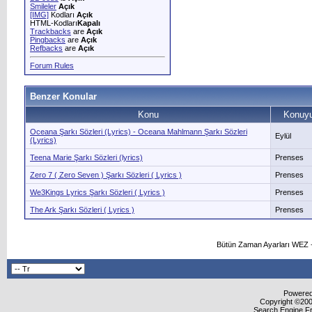
Smileler
Açık
[IMG]
Kodları
Açık
HTML-Kodları
Kapalı
Trackbacks
are
Açık
Pingbacks
are
Açık
Refbacks
are
Açık
Forum Rules
Benzer Konular
Konu
Konuyu
Oceana Şarkı Sözleri (Lyrics) - Oceana Mahlmann Şarkı Sözleri
Eylül
(Lyrics)
Teena Marie Şarkı Sözleri (lyrics)
Prenses
Zero 7 ( Zero Seven ) Şarkı Sözleri ( Lyrics )
Prenses
We3Kings Lyrics Şarkı Sözleri ( Lyrics )
Prenses
The Ark Şarkı Sözleri ( Lyrics )
Prenses
Bütün Zaman Ayarları WEZ +
Powered 
Copyright ©2000
Search Engine F