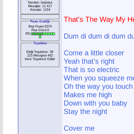
Nerden: İstanbul
Mesajlar: 11.417
Konular: 1154
That's The Way My H
Puan Grafiği
Rep Puanı:5374
Rep Gücü:0
RD:
Dum di dum di dum du
Teşekkür
Come a little closer
Ettiği Teşekkür: 38
215 Mesajına 402
Kere Teşekkür Edlidi
Yeah that's right
:
That is so electric
When you squeeze me
Oh the way you touc
Makes me high
Down with you baby
Stay the night
Cover me