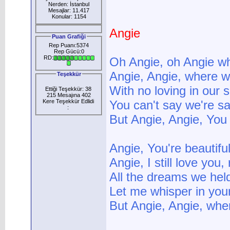
Nerden: İstanbul
Mesajlar: 11.417
Konular: 1154
Angie
Puan Grafiği
Rep Puanı:5374
Rep Gücü:0
RD:
Oh Angie, oh Angie wh
Angie, Angie, where wi
Teşekkür
With no loving in our 
Ettiği Teşekkür: 38
215 Mesajına 402
Kere Teşekkür Edlidi
You can't say we're sa
:
But Angie, Angie, You 
Angie, You're beautiful
Angie, I still love you
All the dreams we hel
Let me whisper in you
But Angie, Angie, wher