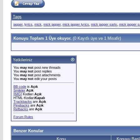
Tags
jagger
,
lyrics
,
mick
,
mick jagger
,
mick jagger lyrics
,
mick jagger şarkı
,
mick jagger şa
Konuyu Toplam 1 Üye okuyor.
(0 Kayıtlı üye ve 1 Misafir)
Yetkileriniz
You
may not
post new threads
You
may not
post replies
You
may not
post attachments
You
may not
edit your posts
BB code
is
Açık
Smileler
Açık
[IMG]
Kodları
Açık
HTML-Kodları
Kapalı
Trackbacks
are
Açık
Pingbacks
are
Açık
Refbacks
are
Açık
Forum Rules
Benzer Konular
Konu
Konuyu Başl