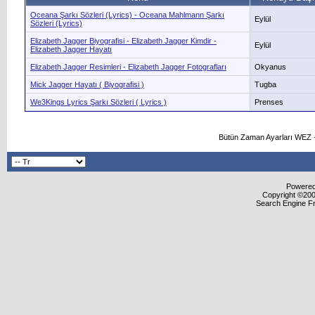
Oceana Şarkı Sözleri (Lyrics) - Oceana Mahlmann Şarkı
Eylül
Sözleri (Lyrics)
Elizabeth Jagger Biyografisi - Elizabeth Jagger Kimdir -
Eylül
Elizabeth Jagger Hayatı
Elizabeth Jagger Resimleri - Elizabeth Jagger Fotografları
Okyanus
Mick Jagger Hayatı ( Biyografisi )
Tugba
We3Kings Lyrics Şarkı Sözleri ( Lyrics )
Prenses
Bütün Zaman Ayarları WEZ +
Powered 
Copyright ©2000
Search Engine F