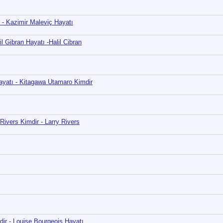
r - Kazimir Maleviç Hayatı
il Gibran Hayatı -Halil Cibran
ayatı - Kitagawa Utamaro Kimdir
 Rivers Kimdir - Larry Rivers
dir - Louise Bourgeois Hayatı