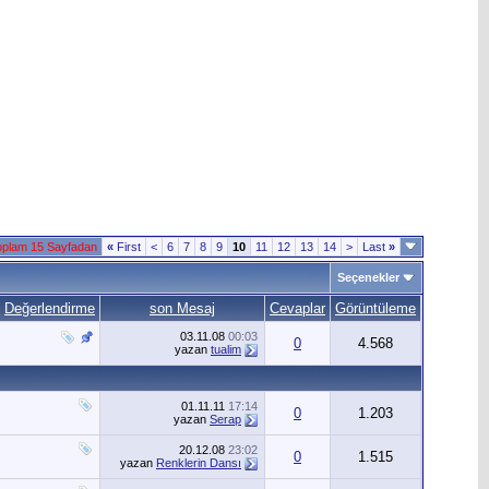
oplam 15 Sayfadan
«
First
<
6
7
8
9
10
11
12
13
14
>
Last
»
Seçenekler
Değerlendirme
son Mesaj
Cevaplar
Görüntüleme
03.11.08
00:03
0
4.568
yazan
tualim
01.11.11
17:14
0
1.203
yazan
Serap
20.12.08
23:02
0
1.515
yazan
Renklerin Dansı