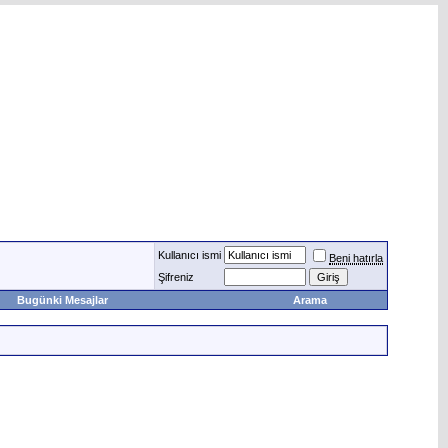
Kullanıcı ismi
Beni hatırla
Şifreniz
Bugünki Mesajlar
Arama