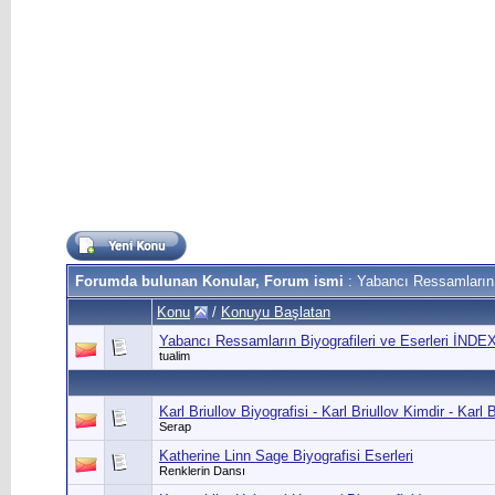
Forumda bulunan Konular, Forum ismi
: Yabancı Ressamların B
Konu
/
Konuyu Başlatan
Yabancı Ressamların Biyografileri ve Eserleri İNDE
tualim
Karl Briullov Biyografisi - Karl Briullov Kimdir - Karl 
Serap
Katherine Linn Sage Biyografisi Eserleri
Renklerin Dansı