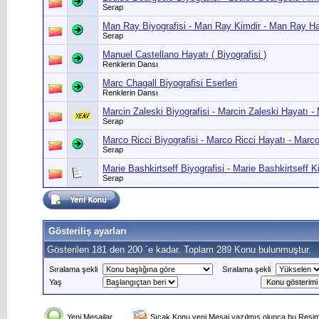
Serap
Man Ray Biyografisi - Man Ray Kimdir - Man Ray 
Serap
Manuel Castellano Hayatı ( Biyografisi )
Renklerin Dansı
Marc Chagall Biyografisi Eserleri
Renklerin Dansı
Marcin Zaleski Biyografisi - Marcin Zaleski Hayatı -
Serap
Marco Ricci Biyografisi - Marco Ricci Hayatı - Marco
Serap
Marie Bashkirtseff Biyografisi - Marie Bashkirtseff K
Serap
Gösteriliş ayarları
Gösterilen 181 den 200 ´e kadar. Toplam 289 Konu bulunmuştur.
Sıralama şekli
Sıralama şekli
Yaş
Yeni Mesajlar
Sıcak Konu yeni Mesaj yazılmış olunca bu Resim 