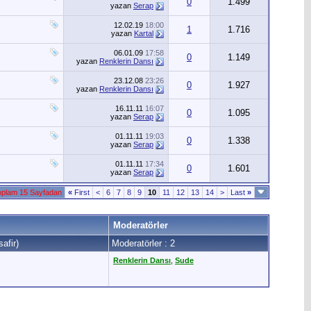
0
1.499
yazan
Serap
12.02.19
18:00
1
1.716
yazan
Kartal
06.01.09
17:58
0
1.149
yazan
Renklerin Dansı
23.12.08
23:26
0
1.927
yazan
Renklerin Dansı
16.11.11
16:07
0
1.095
yazan
Serap
01.11.11
19:03
0
1.338
yazan
Serap
01.11.11
17:34
0
1.601
yazan
Serap
oplam 15 Sayfadan
«
First
<
6
7
8
9
10
11
12
13
14
>
Last
»
Moderatörler
afir)
Moderatörler : 2
Renklerin Dansı
,
Sude