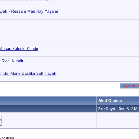
Hayatı - Ressam Man Ray Yaşamı
 Marcin Zaleski Kimdir
 Ricci Kimdir
imdir -Marie Bashkirtseff Hayatı
Sayfa 10 T
Aktif Olanlar
2 (0 Kayıtlı üye & 2 Mis
gösterilir