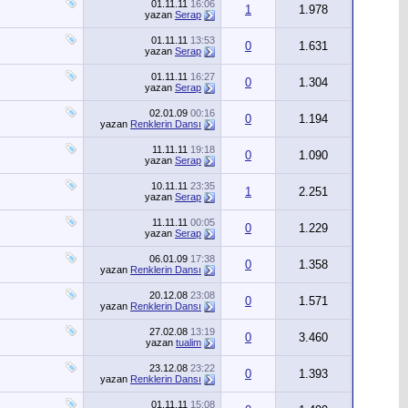
01.11.11
16:06
1
1.978
yazan
Serap
01.11.11
13:53
0
1.631
yazan
Serap
01.11.11
16:27
0
1.304
yazan
Serap
02.01.09
00:16
0
1.194
yazan
Renklerin Dansı
11.11.11
19:18
0
1.090
yazan
Serap
10.11.11
23:35
1
2.251
yazan
Serap
11.11.11
00:05
0
1.229
yazan
Serap
06.01.09
17:38
0
1.358
yazan
Renklerin Dansı
20.12.08
23:08
0
1.571
yazan
Renklerin Dansı
27.02.08
13:19
0
3.460
yazan
tualim
23.12.08
23:22
0
1.393
yazan
Renklerin Dansı
01.11.11
15:08