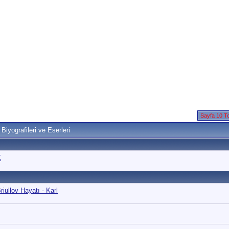
Sayfa 10 T
iyografileri ve Eserleri
X
Briullov Hayatı - Karl