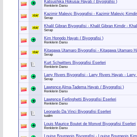
Katsushika Hokusai Hayatı ( Biyografisi )
Renklerin Dansı
Kazimir Maleviç Biyografisi - Kazimir Maleviç Kimdi
Serap
Khalil Gibran Biyografisi - Khalil Gibran Kimdir - Khal
Serap
Kim Hongdo Hayatı ( Biyografisi )
Renklerin Dansı
Kitagawa Utamaro Biyografisi - Kitagawa Utamaro H
Serap
Kurt Schwitters Biyografisi Eserleri
Renklerin Dansı
Larry Rivers Biyografisi - Larry Rivers Hayatı - Larry
Serap
Lawrence Alma-Tadema Hayatı ( Biyografisi )
Renklerin Dansı
Lawrence Ferlinghetti Biyografisi Eserleri
Renklerin Dansı
Leonardo Da Vinci Biyografisi Eserleri
tualim
Louis Maurice Boutet de Monvel Biyografisi Eserleri
Renklerin Dansı
Louise Bourgeois Biyografisi - Louise Bourgeois Kim