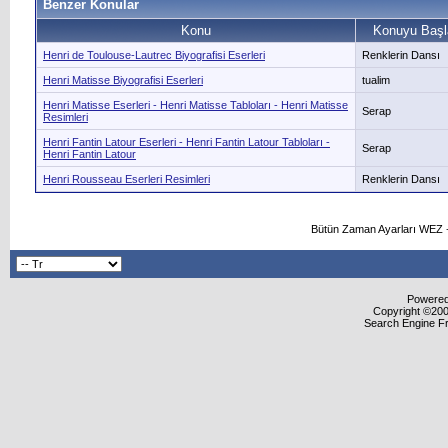
Benzer Konular
Konu
Konuyu Başl
Henri de Toulouse-Lautrec Biyografisi Eserleri
Renklerin Dansı
Henri Matisse Biyografisi Eserleri
tualim
Henri Matisse Eserleri - Henri Matisse Tabloları - Henri Matisse
Serap
Resimleri
Henri Fantin Latour Eserleri - Henri Fantin Latour Tabloları -
Serap
Henri Fantin Latour
Henri Rousseau Eserleri Resimleri
Renklerin Dansı
Bütün Zaman Ayarları WEZ +
Powered 
Copyright ©2000
Search Engine F