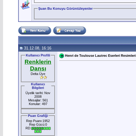
Şuan Bu Konuyu Görüntüleyenler
31.12.08, 16:16
Kullanıcı Profili
Henri de Toulouse Lautrec Eserleri Resimleri
Renklerin
Dansı
Delta Üye
Kullanıcı
Bilgileri
Üyelik tarihi: Nov
2008
Mesajlar: 561
Konular: 497
Puan Grafiği
Rep Puanı:1952
Rep Gücü:0
RD: