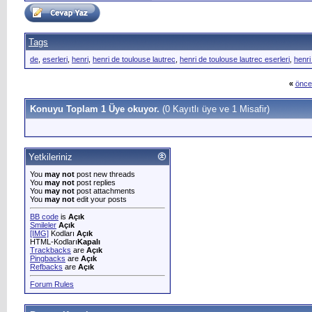
Tags
de
,
eserleri
,
henri
,
henri de toulouse lautrec
,
henri de toulouse lautrec eserleri
,
henri
«
önce
Konuyu Toplam 1 Üye okuyor.
(0 Kayıtlı üye ve 1 Misafir)
Yetkileriniz
You
may not
post new threads
You
may not
post replies
You
may not
post attachments
You
may not
edit your posts
BB code
is
Açık
Smileler
Açık
[IMG]
Kodları
Açık
HTML-Kodları
Kapalı
Trackbacks
are
Açık
Pingbacks
are
Açık
Refbacks
are
Açık
Forum Rules