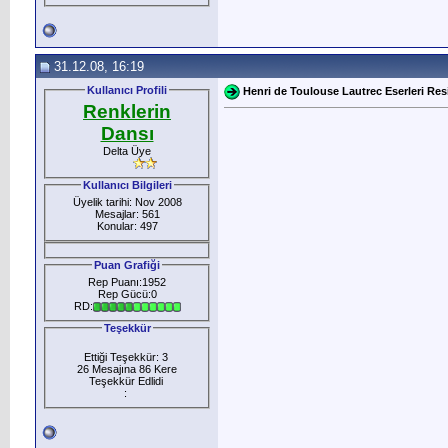
31.12.08, 16:19
Kullanıcı Profili
Henri de Toulouse Lautrec Eserleri Res
Renklerin
Dansı
Delta Üye
Kullanıcı Bilgileri
Üyelik tarihi: Nov 2008
Mesajlar: 561
Konular: 497
Puan Grafiği
Rep Puanı:1952
Rep Gücü:0
RD:
Teşekkür
Ettiği Teşekkür: 3
26 Mesajına 86 Kere
Teşekkür Edlidi
: