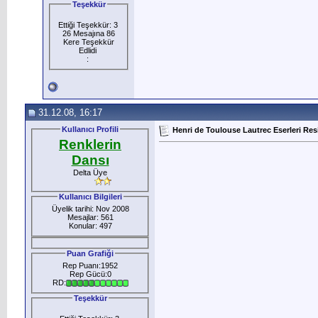
Teşekkür
Ettiği Teşekkür: 3
26 Mesajına 86
Kere Teşekkür
Edlidi
:
31.12.08, 16:17
Kullanıcı Profili
Henri de Toulouse Lautrec Eserleri Res
Renklerin
Dansı
Delta Üye
Kullanıcı Bilgileri
Üyelik tarihi: Nov 2008
Mesajlar: 561
Konular: 497
Puan Grafiği
Rep Puanı:1952
Rep Gücü:0
RD:
Teşekkür