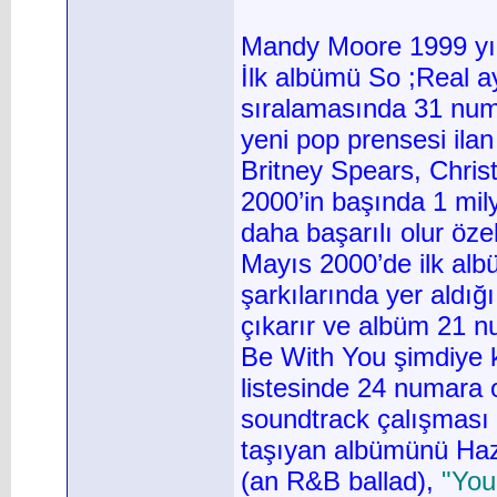
Mandy Moore 1999 yılı
İlk albümü So ;Real ay
sıralamasında 31 numa
yeni pop prensesi ilan
Britney Spears, Christ
2000’in başında 1 mil
daha başarılı olur öze
Mayıs 2000’de ilk alb
şarkılarında yer aldığ
çıkarır ve albüm 21 n
Be With You şimdiye k
listesinde 24 numara o
soundtrack çalışması 
taşıyan albümünü Haz
(an R&B ballad),
"Yo