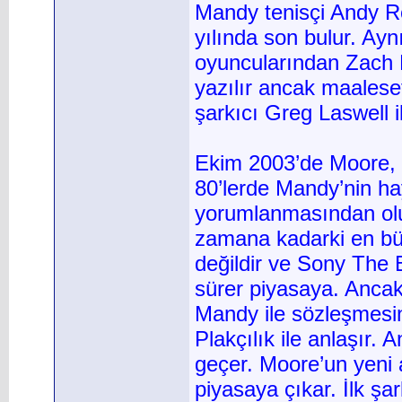
Mandy tenisçi Andy Rod
yılında son bulur. Ayn
oyuncularından Zach Bra
yazılır ancak maalese
şarkıcı Greg Laswell i
Ekim 2003’de Moore, 
80’lerde Mandy’nin ha
yorumlanmasından olu
zamana kadarki en büy
değildir ve Sony The
sürer piyasaya. Anca
Mandy ile sözleşmesin
Plakçılık ile anlaşır.
geçer. Moore’un yeni
piyasaya çıkar. İlk şa