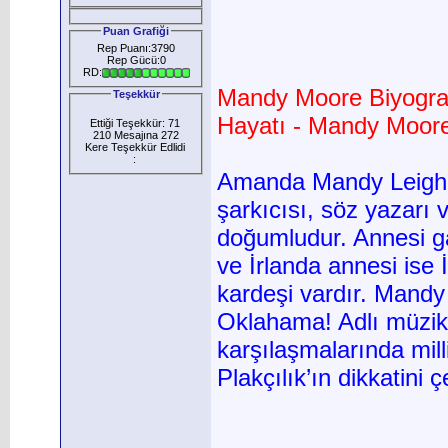
Puan Grafiği
Rep Puanı:3790
Rep Gücü:0
RD:
Mandy Moore Biyograf
Teşekkür
Hayatı - Mandy Moor
Ettiği Teşekkür: 71
210 Mesajına 272
Kere Teşekkür Edlidi
:
Amanda Mandy Leigh 
şarkıcısı, söz yazar
doğumludur. Annesi gaz
ve İrlanda annesi ise 
kardeşi vardır. Mandy 
Oklahama! Adlı müzika
karşılaşmalarında mill
Plakçılık’ın dikkatini