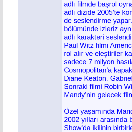
adlı filmde başrol oyn
adlı dizide 2005’te ko
de seslendirme yapar
bölümünde izleriz ayn
adlı karakteri seslend
Paul Witz filmi Ameri
rol alır ve eleştiriler
sadece 7 milyon hasıl
Cosmopolitan’a kapak 
Diane Keaton, Gabriel
Sonraki filmi Robin Wil
Mandy’nin gelecek film
Özel yaşamında Mandy
2002 yılları arasında
Show’da ikilinin birbirle