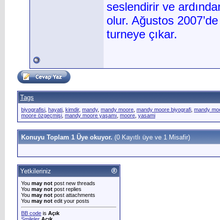
seslendirir ve ardınd
olur. Ağustos 2007’d
turneye çıkar.
Tags
biyografisi
,
hayati
,
kimdir
,
mandy
,
mandy moore
,
mandy moore biyografi
,
mandy moor
moore özgeçmişi
,
mandy moore yaşamı
,
moore
,
yasami
Konuyu Toplam 1 Üye okuyor.
(0 Kayıtlı üye ve 1 Misafir)
Yetkileriniz
You
may not
post new threads
You
may not
post replies
You
may not
post attachments
You
may not
edit your posts
BB code
is
Açık
Smileler
Açık