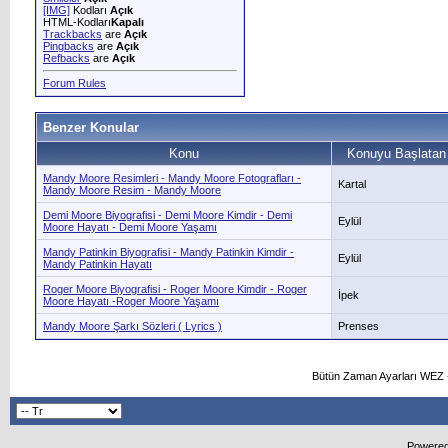
[IMG]
Kodları
Açık
HTML-Kodları
Kapalı
Trackbacks
are
Açık
Pingbacks
are
Açık
Refbacks
are
Açık
Forum Rules
Benzer Konular
Konu
Konuyu Başlatan
Mandy Moore Resimleri - Mandy Moore Fotografları -
Kartal
Mandy Moore Resim - Mandy Moore
Demi Moore Biyografisi - Demi Moore Kimdir - Demi
Eylül
Moore Hayatı - Demi Moore Yaşamı
Mandy Patinkin Biyografisi - Mandy Patinkin Kimdir -
Eylül
Mandy Patinkin Hayatı
Roger Moore Biyografisi - Roger Moore Kimdir - Roger
İpek
Moore Hayatı -Roger Moore Yaşamı
Mandy Moore Şarkı Sözleri ( Lyrics )
Prenses
Bütün Zaman Ayarları WEZ +
Powered 