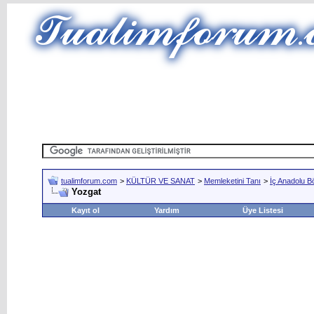
tualimforum.com
>
KÜLTÜR VE SANAT
>
Memleketini Tanı
>
İç Anadolu B
Yozgat
Kayıt ol
Yardım
Üye Listesi