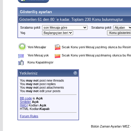
Gösteriliş ayarları
Gösterilen 61 den 80 ´e kadar. Toplam 230 Konu bulunmuştur.
Sıralama şekli
Sıralama şekli
Yaş
Yeni Mesajlar
Sıcak Konu yeni Mesaj yazılmış olunca bu Resim 
Yeni Mesaj yok
Sıcak Konu yeni Mesaj yazılmamış olunca bu Res
Konu Kapatılmıştır
Yetkileriniz
You
may not
post new threads
You
may not
post replies
You
may not
post attachments
You
may not
edit your posts
BB code
is
Açık
Smileler
Açık
[IMG]
Kodları
Açık
HTML-Kodları
Kapalı
Forum Rules
Bütün Zaman Ayarları WEZ +