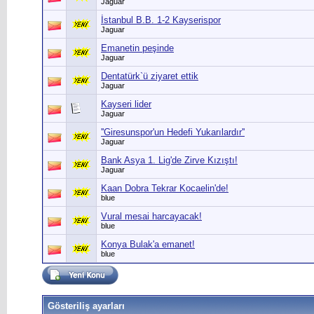
Jaguar
İstanbul B.B. 1-2 Kayserispor
Jaguar
Emanetin peşinde
Jaguar
Dentatürk`ü ziyaret ettik
Jaguar
Kayseri lider
Jaguar
''Giresunspor'un Hedefi Yukarılardır''
Jaguar
Bank Asya 1. Lig'de Zirve Kızıştı!
Jaguar
Kaan Dobra Tekrar Kocaelin'de!
blue
Vural mesai harcayacak!
blue
Konya Bulak'a emanet!
blue
Gösteriliş ayarları