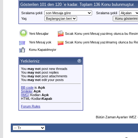
Gösterilen 101 den 120 ´e kadar. Toplam 136 Konu bulunmuştur.
Sıralama şekli
Sıralama şekli
Yaş
Yeni Mesajlar
Sıcak Konu yeni Mesaj yazılmış olunca bu Resim 
Yeni Mesaj yok
Sıcak Konu yeni Mesaj yazılmamış olunca bu Res
Konu Kapatılmıştır
Yetkileriniz
You
may not
post new threads
You
may not
post replies
You
may not
post attachments
You
may not
edit your posts
BB code
is
Açık
Smileler
Açık
[IMG]
Kodları
Açık
HTML-Kodları
Kapalı
Forum Rules
Bütün Zaman Ayarları WEZ +