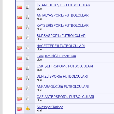
İSTANBUL B.Ş.B li FUTBOLCULAR
blue
ANTALYASPOR'lu FUTBOLCULAR
blue
KAYSERİSPOR'lu FUTBOLCULAR
blue
BURSASPOR'lu FUTBOLCULAR
blue
HACETTEPE'li FUTBOLCULARI
blue
GenÇlerbİrlİĞİ Futbolculari
blue
ESKİŞEHİRSPOR'lu FUTBOLCULARI
blue
DENİZLİSPOR'lu FUTBOLCULARI
blue
ANKARAGÜCÜ'lü FUTBOLCULARI
blue
GAZİANTEPSPOR'lu FUTBOLCULARI
blue
Sivasspor Tarihçe
Kral