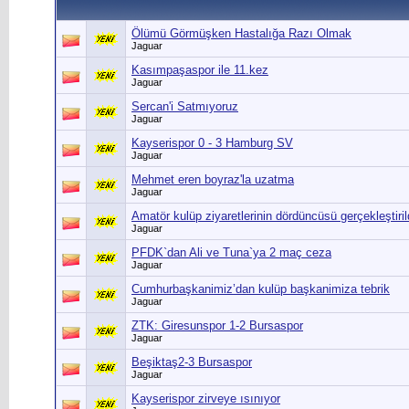
Ölümü Görmüşken Hastalığa Razı Olmak
Jaguar
Kasımpaşaspor ile 11.kez
Jaguar
Sercan'i Satmıyoruz
Jaguar
Kayserispor 0 - 3 Hamburg SV
Jaguar
Mehmet eren boyraz'la uzatma
Jaguar
Amatör kulüp ziyaretlerinin dördüncüsü gerçekleştiril
Jaguar
PFDK`dan Ali ve Tuna`ya 2 maç ceza
Jaguar
Cumhurbaşkanimiz’dan kulüp başkanimiza tebrik
Jaguar
ZTK: Giresunspor 1-2 Bursaspor
Jaguar
Beşiktaş2-3 Bursaspor
Jaguar
Kayserispor zirveye ısınıyor