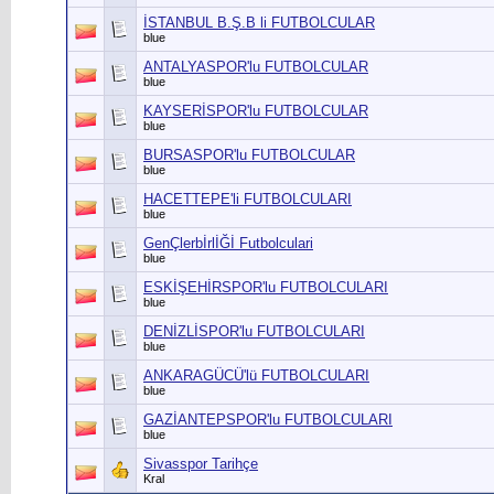
İSTANBUL B.Ş.B li FUTBOLCULAR
blue
ANTALYASPOR'lu FUTBOLCULAR
blue
KAYSERİSPOR'lu FUTBOLCULAR
blue
BURSASPOR'lu FUTBOLCULAR
blue
HACETTEPE'li FUTBOLCULARI
blue
GenÇlerbİrlİĞİ Futbolculari
blue
ESKİŞEHİRSPOR'lu FUTBOLCULARI
blue
DENİZLİSPOR'lu FUTBOLCULARI
blue
ANKARAGÜCÜ'lü FUTBOLCULARI
blue
GAZİANTEPSPOR'lu FUTBOLCULARI
blue
Sivasspor Tarihçe
Kral