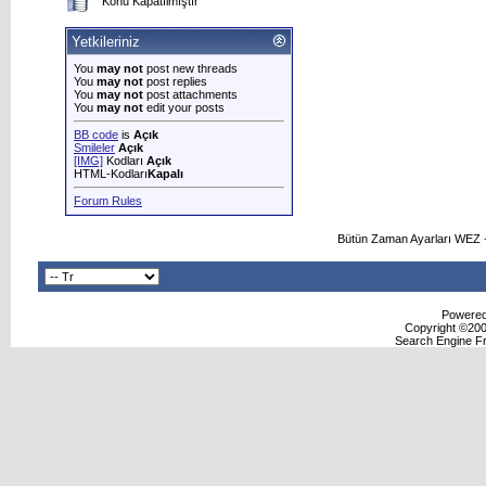
Konu Kapatılmıştır
Yetkileriniz
You
may not
post new threads
You
may not
post replies
You
may not
post attachments
You
may not
edit your posts
BB code
is
Açık
Smileler
Açık
[IMG]
Kodları
Açık
HTML-Kodları
Kapalı
Forum Rules
Bütün Zaman Ayarları WEZ +
Powered 
Copyright ©2000
Search Engine F