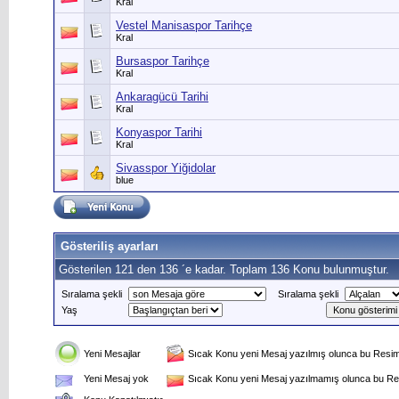
Kral
Vestel Manisaspor Tarihçe
Kral
Bursaspor Tarihçe
Kral
Ankaragücü Tarihi
Kral
Konyaspor Tarihi
Kral
Sivasspor Yiğidolar
blue
Gösteriliş ayarları
Gösterilen 121 den 136 ´e kadar. Toplam 136 Konu bulunmuştur.
Sıralama şekli
Sıralama şekli
Yaş
Yeni Mesajlar
Sıcak Konu yeni Mesaj yazılmış olunca bu Resim 
Yeni Mesaj yok
Sıcak Konu yeni Mesaj yazılmamış olunca bu Res