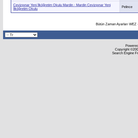
Cevizpınar Yeni İlköğretim Okulu Mardin - Mardin Cevizpınar Yeni
Pelince
İlköğretim Okulu
Bütün Zaman Ayarları WEZ +
Powered 
Copyright ©2000
Search Engine F