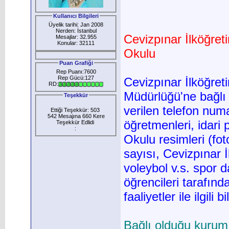
Kullanıcı Bilgileri
Üyelik tarihi: Jan 2008
Nerden: İstanbul
Cevizpınar İlköğret
Mesajlar: 32.955
Konular: 32111
Okulu
Puan Grafiği
Rep Puanı:7600
Rep Gücü:127
Cevizpınar İlköğret
RD:
Müdürlüğü'ne bağlı
Teşekkür
verilen telefon num
Ettiği Teşekkür: 503
542 Mesajına 660 Kere
öğretmenleri, idari 
Teşekkür Edlidi
:
Okulu resimleri (fot
sayısı, Cevizpınar İ
voleybol v.s. spor d
öğrencileri tarafınd
faaliyetler ile ilgili b
Bağlı olduğu kurum