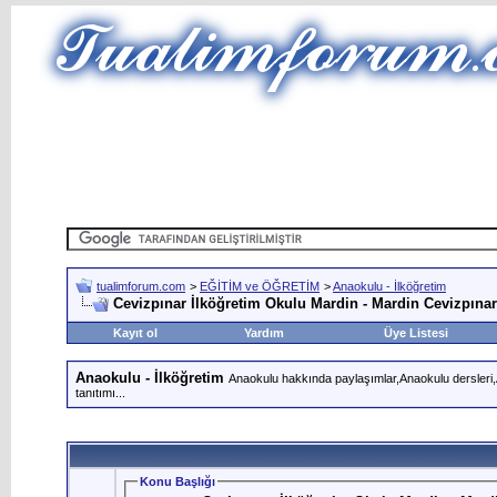
tualimforum.com
>
EĞİTİM ve ÖĞRETİM
>
Anaokulu - İlköğretim
Cevizpınar İlköğretim Okulu Mardin - Mardin Cevizpınar
Kayıt ol
Yardım
Üye Listesi
Anaokulu - İlköğretim
Anaokulu hakkında paylaşımlar,Anaokulu dersleri,An
tanıtımı...
Konu Başlığı