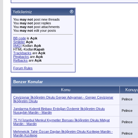
Yetkileriniz
You
may not
post new threads
You
may not
post replies
You
may not
post attachments
You
may not
edit your posts
BB code
is
Açık
Smileler
Açık
[IMG]
Kodları
Açık
HTML-Kodları
Kapalı
Trackbacks
are
Açık
Pingbacks
are
Açık
Refbacks
are
Açık
Forum Rules
Benzer Konular
Konu
Konuyu
Cevizpınar İlköğretim Okulu Gerger Adıyaman - Gerger Cevizpınar
Pelince
İlköğretim Okulu
Jandarma Kıdemli Binbaşı Erdoğan Özdemir İlköğretim Okulu
Pelince
Nusaybin Mardin - Mardin
75.Yıl İstanbul Menkul Kıymetler Borsası İlköğretim Okulu Midyat
Pelince
Mardin - Mardin
Mehmetçik Tahir Özcan Daylan İlköğretim Okulu Kızıltepe Mardin -
Pelince
Mardin Kızıltepe