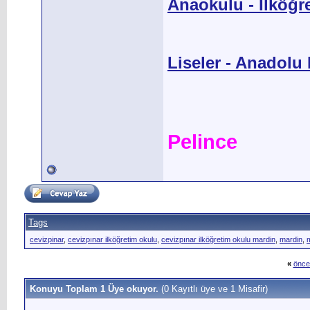
Anaokulu - İlköğr
Liseler - Anadolu L
Pelince
Tags
cevizpinar
,
cevizpınar ilköğretim okulu
,
cevizpınar ilköğretim okulu mardin
,
mardin
,
m
«
önce
Konuyu Toplam 1 Üye okuyor.
(0 Kayıtlı üye ve 1 Misafir)