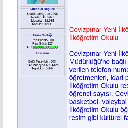
Kullanıcı Bilgileri
Üyelik tarihi: Jan 2008
Nerden: İstanbul
Mesajlar: 32.955
Konular: 32111
Cevizpınar Yeni İlk
Puan Grafiği
İlköğretim Okulu
Rep Puanı:7600
Rep Gücü:127
RD:
Cevizpınar Yeni İlk
Teşekkür
Müdürlüğü'ne bağlı
Ettiği Teşekkür: 503
542 Mesajına 660 Kere
verilen telefon num
Teşekkür Edlidi
:
öğretmenleri, idari
İlköğretim Okulu res
öğrenci sayısı, Cevi
basketbol, voleybol 
İlköğretim Okulu öğr
resim gibi kültürel faa