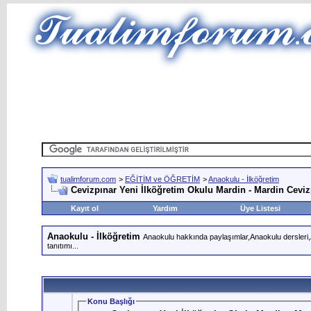
tualimforum.com
>
EĞİTİM ve ÖĞRETİM
>
Anaokulu - İlköğretim
Cevizpınar Yeni İlköğretim Okulu Mardin - Mardin Ceviz
Kayıt ol
Yardım
Üye Listesi
Anaokulu - İlköğretim
Anaokulu hakkında paylaşımlar,Anaokulu dersleri,An
tanıtımı...
Konu Başlığı