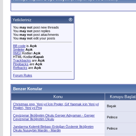
Yetkileriniz
You
may not
post new threads
You
may not
post replies
You
may not
post attachments
You
may not
edit your posts
BB code
is
Açık
Smileler
Açık
[IMG]
Kodları
Açık
HTML-Kodları
Kapalı
Trackbacks
are
Açık
Pingbacks
are
Açık
Refbacks
are
Açık
Forum Rules
Benzer Konular
Konu
Konuyu Başlat
Christmas png, Yeni yıl İçin Pngler, Gif Yapmak için Yeni yıl
Başak
Pngleri, Yeni yıl Png
Cevizpınar İlköğretim Okulu Gerger Adıyaman - Gerger
Pelince
Cevizpınar İlköğretim Okulu
Jandarma Kıdemli Binbaşı Erdoğan Özdemir İlköğretim
Pelince
Okulu Nusaybin Mardin - Mardin