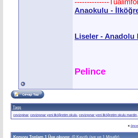
--------------Tualimf
Anaokulu - İlköğr
Liseler - Anadolu L
Pelince
Tags
cevizpinar
,
cevizpınar yeni ilköğretim okulu
,
cevizpınar yeni ilköğretim okulu mardin
«
önce
Konuyu Toplam 1 Üye okuyor.
(0 Kayıtlı üye ve 1 Misafir)