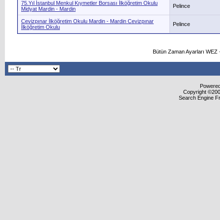
75.Yıl İstanbul Menkul Kıymetler Borsası İlköğretim Okulu
Pelince
Midyat Mardin - Mardin
Cevizpınar İlköğretim Okulu Mardin - Mardin Cevizpınar
Pelince
İlköğretim Okulu
Bütün Zaman Ayarları WEZ +
Powered 
Copyright ©2000
Search Engine F