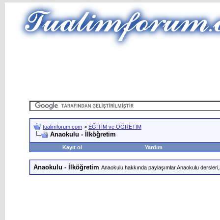
tualimforum.com
>
EĞİTİM ve ÖĞRETİM
Anaokulu - İlköğretim
Kayıt ol
Yardım
Anaokulu - İlköğretim
Anaokulu hakkında paylaşımlar,Anaokulu dersleri,Ana