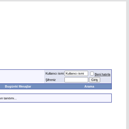
Kullanıcı ismi
Beni hatırla
Şifreniz
Bugünki Mesajlar
Arama
n tanıtımı...