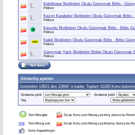
Kekliktepe İlköğretim Okulu Güroymak Bitlis - Güro
Pelince
Kazım Karabekir İlköğretim Okulu Güroymak Bitlis 
Pelince
Kavunlu İlköğretim Okulu Güroymak Bitlis - Bitlis 
Pelince
Kaleli İlköğretim Okulu Güroymak Bitlis - Bitlis Gür
Pelince
Güroymak Yatılı İlköğretim Bölge Okulu Güroymak Bit
Pelince
Gösteriliş ayarları
Gösterilen 13821 den 13840 ´e kadar. Toplam 31183 Konu bulunmu
Sıralama şekli
Sıralama şekli
Yaş
Yeni Mesajlar
Sıcak Konu yeni Mesaj yazılmış olunca bu Resim 
Yeni Mesaj yok
Sıcak Konu yeni Mesaj yazılmamış olunca bu Res
Konu Kapatılmıştır