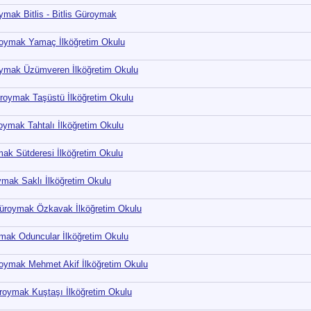
ymak Bitlis - Bitlis Güroymak
üroymak Yamaç İlköğretim Okulu
oymak Üzümveren İlköğretim Okulu
Güroymak Taşüstü İlköğretim Okulu
roymak Tahtalı İlköğretim Okulu
mak Sütderesi İlköğretim Okulu
oymak Saklı İlköğretim Okulu
 Güroymak Özkavak İlköğretim Okulu
ymak Oduncular İlköğretim Okulu
roymak Mehmet Akif İlköğretim Okulu
üroymak Kuştaşı İlköğretim Okulu