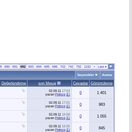
9
690
691
692
693
694
695
696
702
742
792
1192
>
Last
»
Seçenekler
Arama
Değerlendirme
son Mesaj
Cevaplar
Görüntüleme
02.09.11
17:03
0
1.401
yazan
Pelince
02.09.11
17:01
0
983
yazan
Pelince
02.09.11
16:58
0
1.055
yazan
Pelince
02.09.11
16:55
0
845
yazan
Pelince