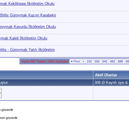
ymak Kekliktepe İlköğretim Okulu
- Bitlis Güroymak Kazım Karabekir
Güroymak Kavunlu İlköğretim Okulu
oymak Kaleli İlköğretim Okulu
lis - Güroymak Yatılı İlköğretim
Sayfa 692 Toplam 1560 Sayfadan
«
First
<
192
592
642
682
688
68
Aktif Olanlar
ştur.
308 (0 Kayıtlı üye & 
gösterilir
im gösterilir