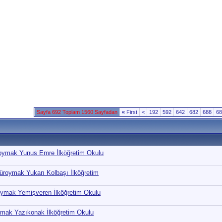
Sayfa 692 Toplam 1560 Sayfadan
«
First
<
192
592
642
682
688
68
roymak Yunus Emre İlköğretim Okulu
Güroymak Yukarı Kolbaşı İlköğretim
oymak Yemişveren İlköğretim Okulu
ymak Yazıkonak İlköğretim Okulu