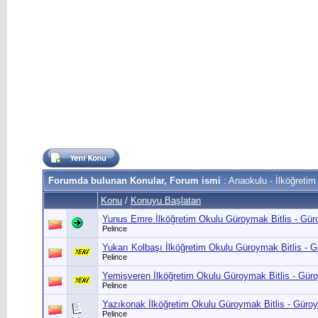
Forumda bulunan Konular, Forum ismi
: Anaokulu - İlköğretim
Konu
/
Konuyu Başlatan
Yunus Emre İlköğretim Okulu Güroymak Bitlis - Gü
Pelince
Yukarı Kolbaşı İlköğretim Okulu Güroymak Bitlis - 
Pelince
Yemişveren İlköğretim Okulu Güroymak Bitlis - Gür
Pelince
Yazıkonak İlköğretim Okulu Güroymak Bitlis - Güro
Pelince