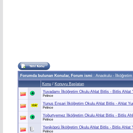
Forumda bulunan Konular, Forum ismi
: Anaokulu - İlköğretim
Konu
/
Konuyu Başlatan
Yuvadamı İlköğretim Okulu Ahlat Bitlis - Bitlis Ahla
Pelince
Yunus Ensari İlköğretim Okulu Ahlat Bitlis - Ahlat Y
Pelince
Yoğurtyemez İlköğretim Okulu Ahlat Bitlis - Bitlis A
Pelince
Yeniköprü İlköğretim Okulu Ahlat Bitlis - Bitlis Ahlat
Pelince