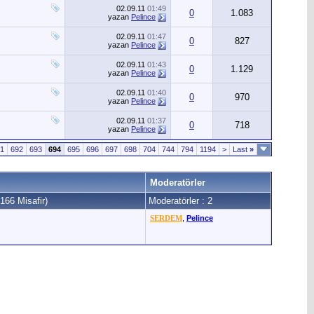
02.09.11
01:49
0
1.083
yazan
Pelince
02.09.11
01:47
0
827
yazan
Pelince
02.09.11
01:43
0
1.129
yazan
Pelince
02.09.11
01:40
0
970
yazan
Pelince
02.09.11
01:37
0
718
yazan
Pelince
1
692
693
694
695
696
697
698
704
744
794
1194
>
Last
»
Moderatörler
166 Misafir)
Moderatörler : 2
SERDEM
,
Pelince