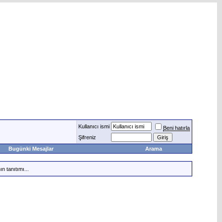
Kullanıcı ismi
Beni hatırla
Şifreniz
Bugünki Mesajlar
Arama
n tanıtımı...