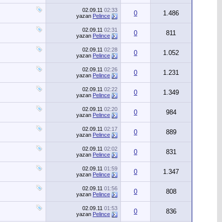
02.09.11
02:33
0
1.486
yazan
Pelince
02.09.11
02:31
0
811
yazan
Pelince
02.09.11
02:28
0
1.052
yazan
Pelince
02.09.11
02:26
0
1.231
yazan
Pelince
02.09.11
02:22
0
1.349
yazan
Pelince
02.09.11
02:20
0
984
yazan
Pelince
02.09.11
02:17
0
889
yazan
Pelince
02.09.11
02:02
0
831
yazan
Pelince
02.09.11
01:59
0
1.347
yazan
Pelince
02.09.11
01:56
0
808
yazan
Pelince
02.09.11
01:53
0
836
yazan
Pelince