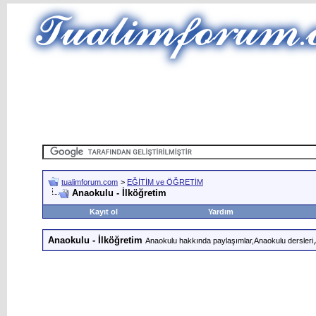
tualimforum.com
>
EĞİTİM ve ÖĞRETİM
Anaokulu - İlköğretim
Kayıt ol
Yardım
Anaokulu - İlköğretim
Anaokulu hakkında paylaşımlar,Anaokulu dersleri,Ana