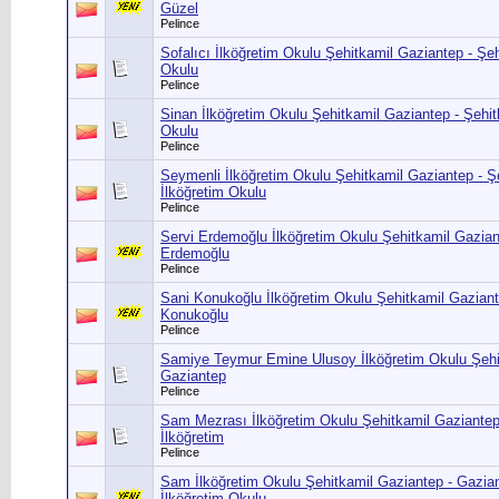
Güzel
Pelince
Sofalıcı İlköğretim Okulu Şehitkamil Gaziantep - Şeh
Okulu
Pelince
Sinan İlköğretim Okulu Şehitkamil Gaziantep - Şehit
Okulu
Pelince
Seymenli İlköğretim Okulu Şehitkamil Gaziantep - Ş
İlköğretim Okulu
Pelince
Servi Erdemoğlu İlköğretim Okulu Şehitkamil Gazian
Erdemoğlu
Pelince
Sani Konukoğlu İlköğretim Okulu Şehitkamil Gaziant
Konukoğlu
Pelince
Samiye Teymur Emine Ulusoy İlköğretim Okulu Şehi
Gaziantep
Pelince
Sam Mezrası İlköğretim Okulu Şehitkamil Gaziante
İlköğretim
Pelince
Sam İlköğretim Okulu Şehitkamil Gaziantep - Gazia
İlköğretim Okulu