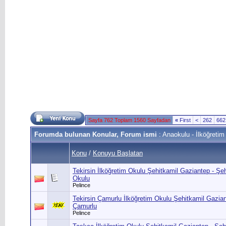
Sayfa 762 Toplam 1560 Sayfadan
«
First
<
262
662
Forumda bulunan Konular, Forum ismi
: Anaokulu - İlköğretim
Konu
/
Konuyu Başlatan
Tekirsin İlköğretim Okulu Şehitkamil Gaziantep - Şeh
Okulu
Pelince
Tekirsin Çamurlu İlköğretim Okulu Şehitkamil Gazian
Çamurlu
Pelince