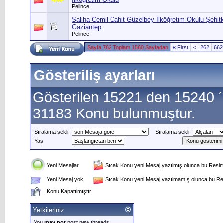
Pelince
Saliha Cemil Cahit Güzelbey İlköğretim Okulu Şehit
Gaziantep
Pelince
Sayfa 762 Toplam 1560 Sayfadan
«
First
<
262
662
Gösteriliş ayarları
Gösterilen 15221 den 15240 ´
31183 Konu bulunmuştur.
Sıralama şekli
Sıralama şekli
Yaş
Yeni Mesajlar
Sıcak Konu yeni Mesaj yazılmış olunca bu Resim 
Yeni Mesaj yok
Sıcak Konu yeni Mesaj yazılmamış olunca bu Res
Konu Kapatılmıştır
Yetkileriniz
You
may not
post new threads