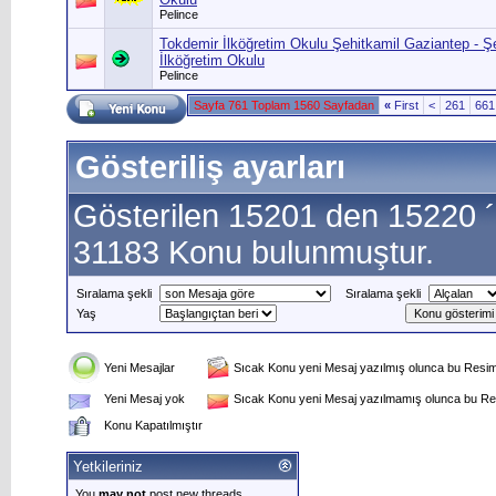
Pelince
Tokdemir İlköğretim Okulu Şehitkamil Gaziantep - Ş
İlköğretim Okulu
Pelince
Sayfa 761 Toplam 1560 Sayfadan
«
First
<
261
661
Gösteriliş ayarları
Gösterilen 15201 den 15220 ´
31183 Konu bulunmuştur.
Sıralama şekli
Sıralama şekli
Yaş
Yeni Mesajlar
Sıcak Konu yeni Mesaj yazılmış olunca bu Resim 
Yeni Mesaj yok
Sıcak Konu yeni Mesaj yazılmamış olunca bu Res
Konu Kapatılmıştır
Yetkileriniz
You
may not
post new threads