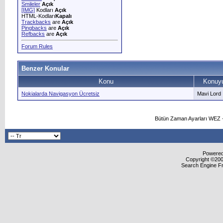
Smileler
Açık
[IMG]
Kodları
Açık
HTML-Kodları
Kapalı
Trackbacks
are
Açık
Pingbacks
are
Açık
Refbacks
are
Açık
Forum Rules
Benzer Konular
Konu
Konuyu
Nokialarda Navigasyon Ücretsiz
Mavi Lord
Bütün Zaman Ayarları WEZ +
Powered 
Copyright ©2000
Search Engine F