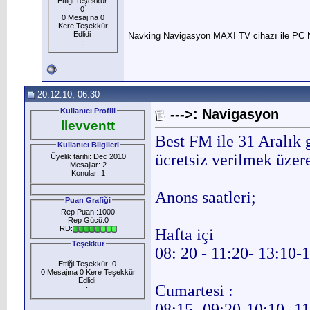
Ettiği Teşekkür:
0
0 Mesajına 0
Kere Teşekkür
Edlidi
Navking Navigasyon MAXI TV cihazı ile PC 
:
20.12.10, 06:30
Kullanıcı Profili
--->: Navigasyon
llevventt
Best FM ile 31 Aralık
Kullanıcı Bilgileri
ücretsiz verilmek üzere
Üyelik tarihi: Dec 2010
Mesajlar: 2
Konular: 1
Anons saatleri;
Puan Grafiği
Rep Puanı:1000
Rep Gücü:0
RD:
Hafta içi
Teşekkür
08: 20 - 11:20- 13:10
Ettiği Teşekkür: 0
0 Mesajına 0 Kere Teşekkür
Edlidi
Cumartesi :
:
08:15- 09:20-10:10- 1