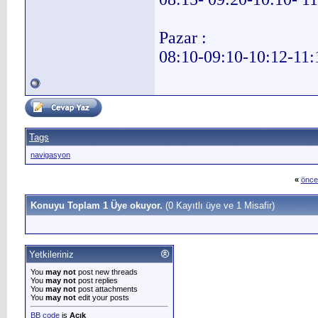
Pazar :
08:10-09:10-10:12-11:
Tags
navigasyon
«
önce
Konuyu Toplam 1 Üye okuyor.
(0 Kayıtlı üye ve 1 Misafir)
Yetkileriniz
You
may not
post new threads
You
may not
post replies
You
may not
post attachments
You
may not
edit your posts
BB code
is
Açık