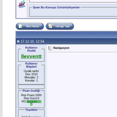
Şuan Bu Konuyu Görüntüleyenler
17.12.10, 12:54
Kullanıcı
Navigasyon
Profili
llevventt
Kullanıcı
Bilgileri
Üyelik tarihi:
Dec 2010
Mesajlar: 2
Konular: 1
Puan Grafiği
Rep Puanı:1000
Rep Gücü:0
RD:
Teşekkür