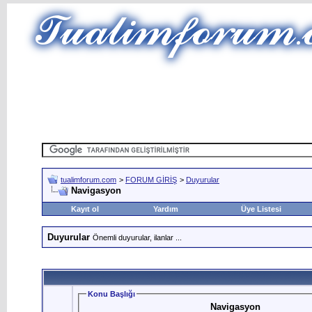
tualimforum.com
>
FORUM GİRİŞ
>
Duyurular
Navigasyon
Kayıt ol
Yardım
Üye Listesi
Duyurular
Önemli duyurular, ilanlar ...
Konu Başlığı
Navigasyon