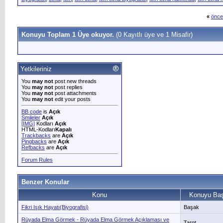
«
önce
Konuyu Toplam 1 Üye okuyor.
(0 Kayıtlı üye ve 1 Misafir)
Yetkileriniz
You
may not
post new threads
You
may not
post replies
You
may not
post attachments
You
may not
edit your posts
BB code
is
Açık
Smileler
Açık
[IMG]
Kodları
Açık
HTML-Kodları
Kapalı
Trackbacks
are
Açık
Pingbacks
are
Açık
Refbacks
are
Açık
Forum Rules
Benzer Konular
Konu
Konuyu Baş
Fikri Işık Hayatı(Biyografisi)
Başak
Rüyada Elma Görmek - Rüyada Elma Görmek Açıklaması ve
Tarot