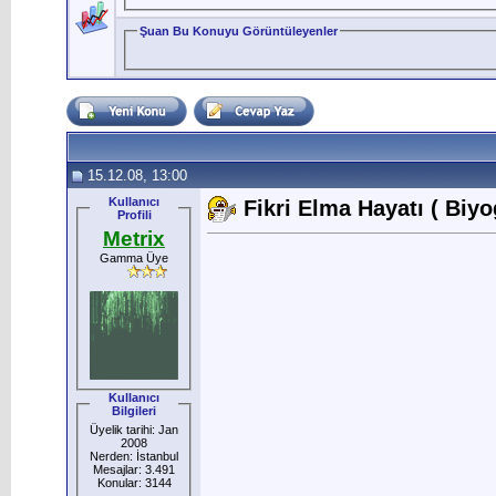
Şuan Bu Konuyu Görüntüleyenler
15.12.08, 13:00
Kullanıcı
Fikri Elma Hayatı ( Biyog
Profili
Metrix
Gamma Üye
Kullanıcı
Bilgileri
Üyelik tarihi: Jan
2008
Nerden: İstanbul
Mesajlar: 3.491
Konular: 3144