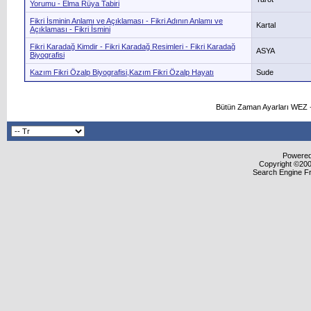
Yorumu - Elma Rüya Tabiri
Fikri İsminin Anlamı ve Açıklaması - Fikri Adının Anlamı ve
Kartal
Açıklaması - Fikri İsmini
Fikri Karadağ Kimdir - Fikri Karadağ Resimleri - Fikri Karadağ
ASYA
Biyografisi
Kazım Fikri Özalp Biyografisi,Kazım Fikri Özalp Hayatı
Sude
Bütün Zaman Ayarları WEZ +
Powered 
Copyright ©2000
Search Engine F