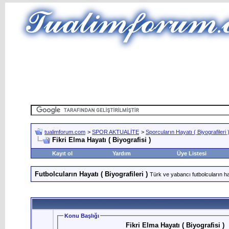
tualimforum.com
>
SPOR AKTUALİTE
>
Sporcuların Hayatı ( Biyografileri 
Fikri Elma Hayatı ( Biyografisi )
Kayıt ol
Yardım
Üye Listesi
Futbolcuların Hayatı ( Biyografileri )
Türk ve yabancı futbolcuların hay
Konu Başlığı
Fikri Elma Hayatı ( Biyografisi )