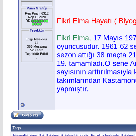
Puan Grafiği
Rep Puanı:6312
Rep Gücü:0
Fikri Elma Hayatı ( Biyogr
RD:
Teşekkür
Fikri Elma,
17 Mayıs 197
Ettiği Teşekkür:
74
oyuncusudur. 1961-62 s
366 Mesajına
520 Kere
sezon attığı 38 maçta 21
Teşekkür Edlidi
:
19. tamamladı.O sene A
sayısının arttırılmasıyl
takımlarından Kastamonu
yapmıştır.
Tags
biyografisi
,
elma
,
fikri
,
fikri elma
,
fikri elma biyografisi
,
fikri elma hakkında
,
fikri elma 