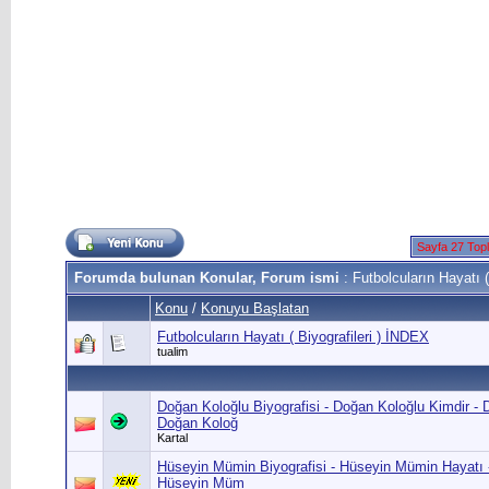
Sayfa 27 Top
Forumda bulunan Konular, Forum ismi
: Futbolcuların Hayatı ( 
Konu
/
Konuyu Başlatan
Futbolcuların Hayatı ( Biyografileri ) İNDEX
tualim
Doğan Koloğlu Biyografisi - Doğan Koloğlu Kimdir - 
Doğan Koloğ
Kartal
Hüseyin Mümin Biyografisi - Hüseyin Mümin Hayatı 
Hüseyin Müm