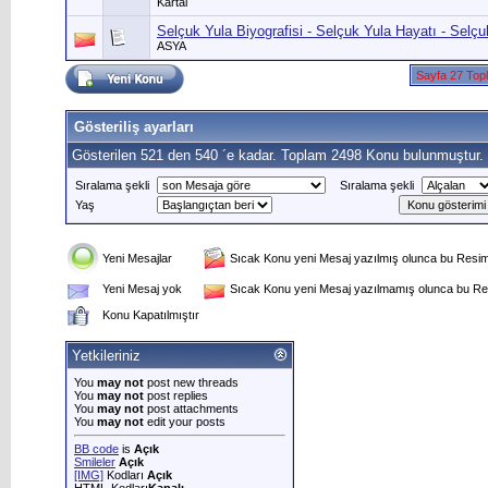
Kartal
Selçuk Yula Biyografisi - Selçuk Yula Hayatı - Selç
ASYA
Sayfa 27 Top
Gösteriliş ayarları
Gösterilen 521 den 540 ´e kadar. Toplam 2498 Konu bulunmuştur.
Sıralama şekli
Sıralama şekli
Yaş
Yeni Mesajlar
Sıcak Konu yeni Mesaj yazılmış olunca bu Resim 
Yeni Mesaj yok
Sıcak Konu yeni Mesaj yazılmamış olunca bu Res
Konu Kapatılmıştır
Yetkileriniz
You
may not
post new threads
You
may not
post replies
You
may not
post attachments
You
may not
edit your posts
BB code
is
Açık
Smileler
Açık
[IMG]
Kodları
Açık