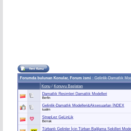
Forumda bulunan Konular, Forum ismi
: Gelinlik-Damatlık Mod
Konu
/
Konuyu Başlatan
Damatlık Resimleri Damatlık Modelleri
Berfin
Gelinlik-Damatlık Modelleri&Aksesuarları İNDEX
tualim
StrapLez GeLinLik
Berrak
Türbanlı Gelinler İçin Türban Bağlama Şekilleri Model