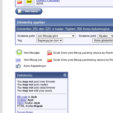
Düğün Pastaları
ASYA
Gösteriliş ayarları
Gösterilen 201 den 220 ´e kadar. Toplam 356 Konu bulunmuştur.
Sıralama şekli
Sıralama şekli
Yaş
Yeni Mesajlar
Sıcak Konu yeni Mesaj yazılmış olunca bu Resim 
Yeni Mesaj yok
Sıcak Konu yeni Mesaj yazılmamış olunca bu Res
Konu Kapatılmıştır
Yetkileriniz
You
may not
post new threads
You
may not
post replies
You
may not
post attachments
You
may not
edit your posts
BB code
is
Açık
Smileler
Açık
[IMG]
Kodları
Açık
HTML-Kodları
Kapalı
Forum Rules