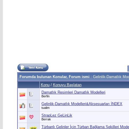
Forumda bulunan Konular, Forum ismi
: Gelinlik-Damatlık Mod
Konu
/
Konuyu Başlatan
Damatlık Resimleri Damatlık Modelleri
Berfin
Gelinlik-Damatlık Modelleri&Aksesuarları İNDEX
tualim
StrapLez GeLinLik
Berrak
Türbanlı Gelinler İçin Türban Bağlama Şekilleri Model