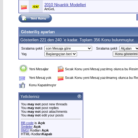
2010 Nişanlık Modelleri
AnGeL
Gösteriliş ayarları
Gösterilen 221 den 240 ´e kadar. Toplam 356 Konu bulunmuştur.
Sıralama şekli
Sıralama şekli
Yaş
Yeni Mesajlar
Sıcak Konu yeni Mesaj yazılmış olunca bu Resim 
Yeni Mesaj yok
Sıcak Konu yeni Mesaj yazılmamış olunca bu Res
Konu Kapatılmıştır
Yetkileriniz
You
may not
post new threads
You
may not
post replies
You
may not
post attachments
You
may not
edit your posts
BB code
is
Açık
Smileler
Açık
[IMG]
Kodları
Açık
HTML-Kodları
Kapalı