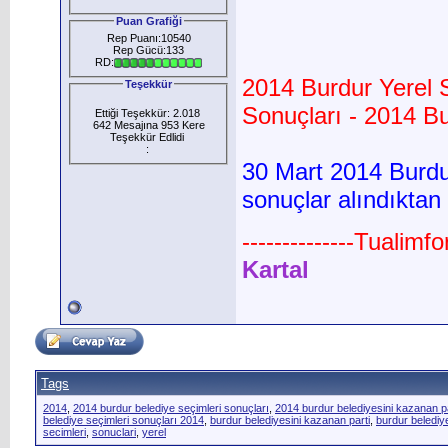
Puan Grafiği
Rep Puanı:10540
Rep Gücü:133
RD:
2014 Burdur Yerel 
Teşekkür
Sonuçları - 2014 Bu
Ettiği Teşekkür: 2.018
642 Mesajına 953 Kere
Teşekkür Edlidi
:
30 Mart 2014 Burdur
sonuçlar alındıktan
--------------Tualimf
Kartal
Tags
2014
,
2014 burdur belediye seçimleri sonuçları
,
2014 burdur belediyesini kazanan pa
belediye seçimleri sonuçları 2014
,
burdur belediyesini kazanan parti
,
burdur belediy
secimleri
,
sonuclari
,
yerel