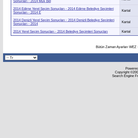
Sonuçları - 2014 Muş Bel
2014 Edirne Yerel Seçim Sonuçları - 2014 Edirne Belediye Seçimleri
Kartal
Sonuçları - 2014 E
2014 Denizli Yerel Seçim Sonuçları - 2014 Denizli Belediye Seçimleri
Kartal
Sonuçları - 2014
2014 Yerel Seçim Sonuçları - 2014 Belediye Seçimleri Sonuçları
Kartal
Bütün Zaman Ayarları WEZ +
Powered 
Copyright ©2000
Search Engine F