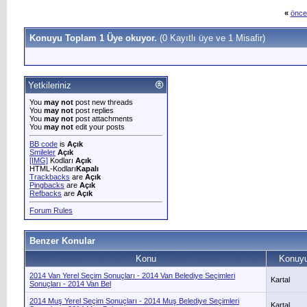
«
önce
Konuyu Toplam 1 Üye okuyor.
(0 Kayıtlı üye ve 1 Misafir)
Yetkileriniz
You
may not
post new threads
You
may not
post replies
You
may not
post attachments
You
may not
edit your posts
BB code
is
Açık
Smileler
Açık
[IMG]
Kodları
Açık
HTML-Kodları
Kapalı
Trackbacks
are
Açık
Pingbacks
are
Açık
Refbacks
are
Açık
Forum Rules
Benzer Konular
Konu
Konuyu
2014 Van Yerel Seçim Sonuçları - 2014 Van Belediye Seçimleri
Kartal
Sonuçları - 2014 Van Bel
2014 Muş Yerel Seçim Sonuçları - 2014 Muş Belediye Seçimleri
Kartal