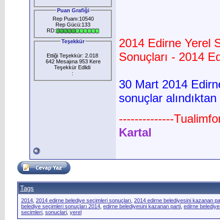
Puan Grafiği
Rep Puanı:10540
Rep Gücü:133
RD:
2014 Edirne Yerel 
Teşekkür
Sonuçları - 2014 Ed
Ettiği Teşekkür: 2.018
642 Mesajına 953 Kere
Teşekkür Edlidi
:
30 Mart 2014 Edirne
sonuçlar alındıktan
--------------Tualimf
Kartal
Tags
2014
,
2014 edirne belediye seçimleri sonuçları
,
2014 edirne belediyesini kazanan pa
belediye seçimleri sonuçları 2014
,
edirne belediyesini kazanan parti
,
edirne belediye
secimleri
,
sonuclari
,
yerel